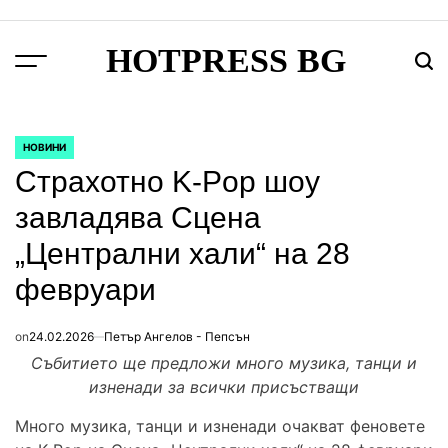
Skip
to
HOTPRESS BG
content
Menu
Тър
НОВИНИ
POSTED
IN
Страхотно K-Pop шоу
завладява Сцена
„Централни хали“ на 28
февруари
on
24.02.2026
Петър Ангелов - Пепсън
Събитието ще предложи много музика, танци и
изненади за всички присъстващи
Много музика, танци и изненади очакват феновете