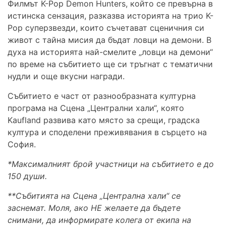
Филмът K-Pop Demon Hunters, който се превърна в
истинска сензация, разказва историята на трио K-
Pop суперзвезди, които съчетават сценичния си
живот с тайна мисия да бъдат ловци на демони. В
духа на историята най-смелите „ловци на демони“
по време на събитието ще си тръгнат с тематични
нудли и още вкусни награди.
Събитието е част от разнообразната културна
програма на Сцена „Централни хали“, която
Kaufland развива като място за срещи, градска
култура и споделени преживявания в сърцето на
София.
*Максималният брой участници на събитието е до
150 души.
**Събитията на Сцена „Централна хали“ се
заснемат. Моля, ако НЕ желаете да бъдете
снимани, да информирате колега от екипа на