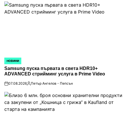
by
НОВИНИ
POSTED
IN
Samsung пуска първата в света HDR10+
ADVANCED стрийминг услуга в Prime Video
07.08.2026
Петър Ангелов - Пепсън
on
Posted
by