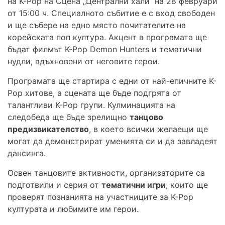
на K-Pop на Сцена „Централни хали“ на 28 февруари
от 15:00 ч. Специалното събитие е с вход свободен
и ще събере на едно място почитателите на
корейската поп култура. Акцент в програмата ще
бъдат филмът K-Pop Demon Hunters и тематични
нудли, вдъхновени от неговите герои.
Програмата ще стартира с едни от най-епичните K-
Pop хитове, а сцената ще бъде подгрята от
талантливи K-Pop групи. Кулминацията на
следобеда ще бъде зрелищно
танцово
предизвикателство
, в което всички желаещи ще
могат да демонстрират уменията си и да завладеят
дансинга.
Освен танцовите активности, организаторите са
подготвили и серия от
тематични игри
, които ще
проверят познанията на участниците за K-Pop
културата и любимите им герои.