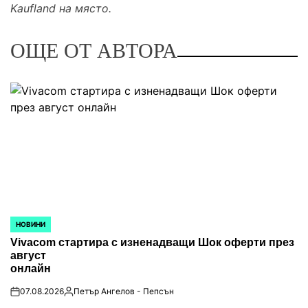
Kaufland
на място.
ОЩЕ ОТ АВТОРА
НОВИНИ
POSTED
IN
Vivacom стартира с изненадващи Шок оферти през
август
онлайн
07.08.2026
Петър Ангелов - Пепсън
on
Posted