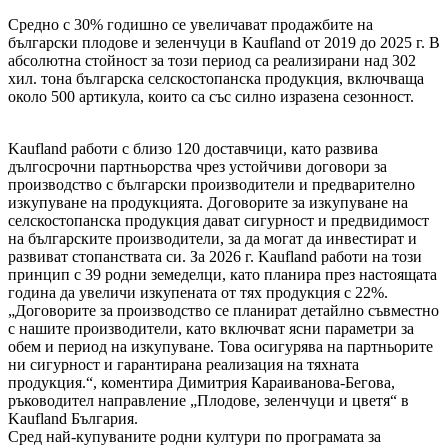
Средно с 30% годишно се увеличават продажбите на
български плодове и зеленчуци в Kaufland от 2019 до 2025 г. В
абсолютна стойност за този период са реализирани над 302
хил. тона българска селскостопанска продукция, включваща
около 500 артикула, които са със силно изразена сезонност.
Kaufland работи с близо 120 доставчици, като развива
дългосрочни партньорства чрез устойчиви договори за
производство с български производители и предварително
изкупуване на продукцията. Договорите за изкупуване на
селскостопанска продукция дават сигурност и предвидимост
на българските производители, за да могат да инвестират и
развиват стопанствата си. За 2026 г. Kaufland работи на този
принцип с 39 родни земеделци, като планира през настоящата
година да увеличи изкупената от тях продукция с 22%.
„Договорите за производство се планират детайлно съвместно
с нашите производители, като включват ясни параметри за
обем и период на изкупуване. Това осигурява на партньорите
ни сигурност и гарантирана реализация на тяхната
продукция.“, коментира Димитрия Караиванова-Бегова,
ръководител направление „Плодове, зеленчуци и цветя“ в
Kaufland България.
Сред най-купуваните родни култури по програмата за