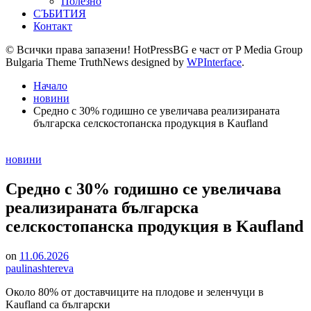
Полезно
СЪБИТИЯ
Контакт
© Всички права запазени! HotPressBG е част от P Media Group
Bulgaria Theme TruthNews designed by
WPInterface
.
Начало
новини
Средно с 30% годишно се увеличава реализираната
българска селскостопанска продукция в Kaufland
Posted
новини
in
Средно с 30% годишно се увеличава
реализираната българска
селскостопанска продукция в Kaufland
on
11.06.2026
paulinashtereva
Около 80% от доставчиците на плодове и зеленчуци в
Kaufland са български