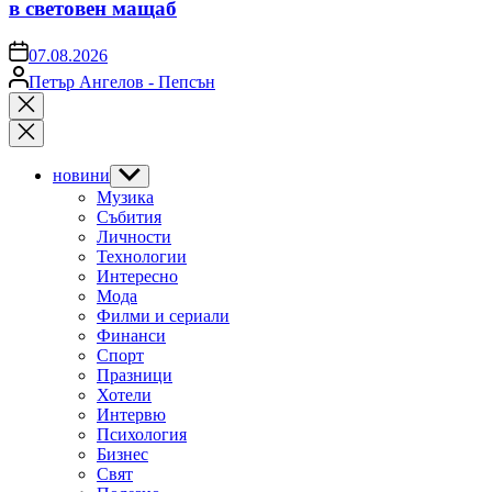
в световен мащаб
on
07.08.2026
Posted
Петър Ангелов - Пепсън
by
Close
search
новини
Show
sub
Музика
menu
Събития
Личности
Технологии
Интересно
Мода
Филми и сериали
Финанси
Спорт
Празници
Хотели
Интервю
Психология
Бизнес
Свят