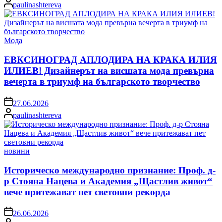
Posted
paulinashtereva
by
Posted
Мода
in
ЕВКСИНОГРАД АПЛОДИРА НА КРАКА ИЛИЯ
ИЛИЕВ! Дизайнерът на висшата мода превърна
вечерта в триумф на българското творчество
on
27.06.2026
Posted
paulinashtereva
by
Posted
новини
in
Историческо международно признание: Проф. д-
р Стояна Нацева и Академия „Щастлив живот“
вече притежават пет световни рекорда
on
26.06.2026
Posted