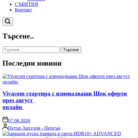
СЪБИТИЯ
Контакт
Търсене
Търсене..
Търсене
за:
Последни новини
Vivacom стартира с изненадващи Шок оферти
през август
онлайн
on
07.08.2026
Posted
Петър Ангелов - Пепсън
by