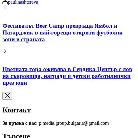
paulinashtereva
by
Фестивалът Beer Camp превръща Ямбол и
Пазарджик в най-горещи открити футболни
зони в страната
Цветната гора оживява в Сердика Център с лов
на съкровища, награди и детски работилнички
през юни
Контакт
За връзка с нас:
p.media.group.bulgaria@gmail.com
Търсене