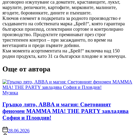
договорно изкупуване са доматите, краставиците, лукът,
марулите, репичките, картофите, морковите, малините,
ягодите, боровинките, дините и пъпешите.
Ключов елемент в подкрепата за родното производство е
създаването на собствената марка „Брей!“, която гарантира
български произход, селектирани сортове и контролирано
производство. Продуктите преминават през строг
тристепенен контрол – при засаждането, по време на
вегетацията и преди първите добиви.
Към момента асортиментата на „Брей!“ включва над 150
родни продукта, като 31 са български плодове и зеленчуци.
Още от автора
Posted
Музика
in
Гръцко лято, ABBA и магия: Световният
феномен MAMMA MIA! THE PARTY завладява
София и Пловдив!
on
28.06.2026