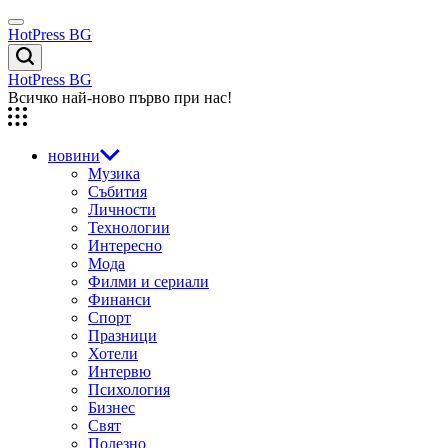
Skip
Menu
to
HotPress BG
content
Търсене
HotPress BG
Всичко най-ново първо при нас!
новини
Музика
Събития
Личности
Технологии
Интересно
Мода
Филми и сериали
Финанси
Спорт
Празници
Хотели
Интервю
Психология
Бизнес
Свят
Полезно