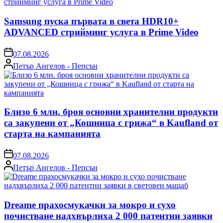
Samsung пуска първата в света HDR10+
ADVANCED стрийминг услуга в Prime Video
on
07.08.2026
Posted
Петър Ангелов - Пепсън
by
Близо 6 млн. броя основни хранителни продукти
са закупени от „Кошница с грижа“ в Kaufland от
старта на кампанията
on
07.08.2026
Posted
Петър Ангелов - Пепсън
by
Dreame прахосмукачки за мокро и сухо
почистване надхвърлиха 2 000 патентни заявки