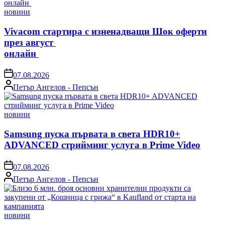
Posted
новини
in
Vivacom стартира с изненадващи Шок оферти
през август
онлайн
on
07.08.2026
Posted
Петър Ангелов - Пепсън
by
Posted
новини
in
Samsung пуска първата в света HDR10+
ADVANCED стрийминг услуга в Prime Video
on
07.08.2026
Posted
Петър Ангелов - Пепсън
by
Posted
новини
in