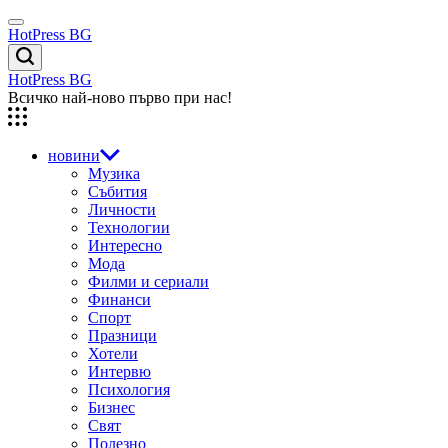
Skip
Menu
to
HotPress BG
content
Търсене
HotPress BG
Всичко най-ново първо при нас!
новини
Музика
Събития
Личности
Технологии
Интересно
Мода
Филми и сериали
Финанси
Спорт
Празници
Хотели
Интервю
Психология
Бизнес
Свят
Полезно