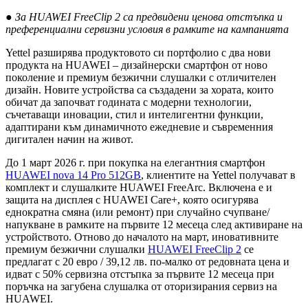
● За HUAWEI FreeClip 2 са предвидени ценова отстъпка и
преференциални сервизни условия в рамките на кампанията
Yettel разширява продуктовото си портфолио с два нови
продукта на HUAWEI – дизайнерски смартфон от ново
поколение и премиум безжични слушалки с отличителен
дизайн. Новите устройства са създадени за хората, които
обичат да започват годината с модерни технологии,
съчетаващи иновации, стил и интелигентни функции,
адаптирани към динамичното ежедневие и съвременния
дигитален начин на живот.
До 1 март 2026 г. при покупка на елегантния смартфон
HUAWEI nova 14 Pro 512GB
, клиентите на Yettel получават в
комплект и слушалките HUAWEI FreeArc. Включена е и
защита на дисплея с HUAWEI Care+, която осигурява
еднократна смяна (или ремонт) при случайно счупване/
напукване в рамките на първите 12 месеца след активиране на
устройството. Отново до началото на март, иновативните
премиум безжични слушалки
HUAWEI FreeClip 2
се
предлагат с 20 евро / 39,12 лв. по-малко от редовната цена и
идват с 50% сервизна отстъпка за първите 12 месеца при
поръчка на загубена слушалка от оторизирания сервиз на
HUAWEI.