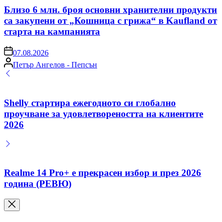
Близо 6 млн. броя основни хранителни продукти
са закупени от „Кошница с грижа“ в Kaufland от
старта на кампанията
on
07.08.2026
Posted
Петър Ангелов - Пепсън
by
Shelly стартира ежегодното си глобално
проучване за удовлетвореността на клиентите
2026
Realme 14 Pro+ е прекрасен избор и през 2026
година (РЕВЮ)