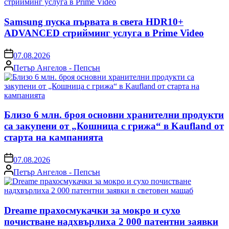
Samsung пуска първата в света HDR10+
ADVANCED стрийминг услуга в Prime Video
on
07.08.2026
Posted
Петър Ангелов - Пепсън
by
Близо 6 млн. броя основни хранителни продукти
са закупени от „Кошница с грижа“ в Kaufland от
старта на кампанията
on
07.08.2026
Posted
Петър Ангелов - Пепсън
by
Dreame прахосмукачки за мокро и сухо
почистване надхвърлиха 2 000 патентни заявки