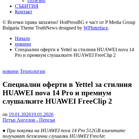
Полезно
СЪБИТИЯ
Контакт
© Всички права запазени! HotPressBG е част от P Media Group
Bulgaria Theme TruthNews designed by
WPInterface
.
Начало
новини
Специални оферти в Yettel за стилния HUAWEI nova 14
Pro и премиум слушалките HUAWEI FreeClip 2
Posted
новини
Технологии
in
Специални оферти в Yettel за стилния
HUAWEI nova 14 Pro и премиум
слушалките HUAWEI FreeClip 2
on
19.01.2026
19.01.2026
Петър Ангелов - Пепсън
● При покупка на HUAWEI nova 14 Pro 512GB клиентите
получават безжични слушалки HUAWEI FreeArc