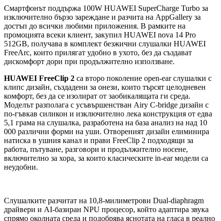
Смартфонът поддържа 100W HUAWEI SuperCharge Turbo за
изключително бързо зареждане и разчита на AppGallery за
достъп до всички любими приложения. В рамките на
промоцията всеки клиент, закупил HUAWEI nova 14 Pro
512GB, получава в комплект безжични слушалки HUAWEI
FreeArc, които прилягат удобно в ухото, без да създават
дискомфорт дори при продължително използване.
HUAWEI FreeClip 2
са второ поколение open-ear слушалки с
клипс дизайн, създадени за онези, които търсят целодневен
комфорт, без да се изолират от заобикалящата ги среда.
Моделът разполага с усъвършенстван Airy C-bridge дизайн с
по-гъвкав силикон и изключително лека конструкция от едва
5,1 грама на слушалка, разработена на база анализ на над 10
000 различни форми на уши. Отвореният дизайн елиминира
натиска в ушния канал и прави FreeClip 2 подходящи за
работа, пътуване, разговори и продължително носене,
включително за хора, за които класическите in-ear модели са
неудобни.
Слушалките разчитат на 10,8-милиметрови Dual-diaphragm
драйвери и AI-базиран NPU процесор, който адаптира звука
спрямо околната среда и подобрява яснотата на гласа в реално