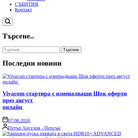
СЪБИТИЯ
Контакт
Търсене
Търсене..
Търсене
за:
Последни новини
Vivacom стартира с изненадващи Шок оферти
през август
онлайн
on
07.08.2026
Posted
Петър Ангелов - Пепсън
by