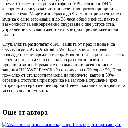
време. Системата с три микрофона, VPU сензор и DNN
алгоритми осигурява чисти и отчетливи разговори дори в
шумна среда. Моделът предлага до 9 часа възпроизвеждане на
музика с едно зареждане и до 38 часа общо с кейса, както и
възможност за едновременно свързване с две устройства,
управление със слайд жестове и контрол чрез движения на
главата.
Слушалките разполагат с IP57 защита от прах и вода и са
съвместими с iOS, Android и Windows, което ги прави
надежден и универсален избор. Налични са в три цвята – бял,
черен и син, така че да паснат на различни визии и
предпочитания. В рамките на кампанията всеки клиент
закупил HUAWEI FreeClip 2 ги получава с 20 евро / 39,12 лв.
по-малко от стандартната цена на продукта, както и 50%
сервизна отстъпка при поръчка на загубена слушалка чрез
оторизиран сервизен център на Huawei, валидна за първите 12
месеца след покупката.
Още от автора