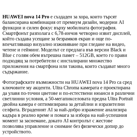
HUAWEI nova 14 Pro
е създаден за хора, които търсят
балансирана комбинация от премиум дизайн, модерни AI
функции и силен фокус върху мобилната фотография.
Смартфонът разполага с 6,78-инчов четворно извит дисплей,
който създава усещане за безрамков екран и още по-
впечатляващо визуално изживяване при гледане на видео,
четене и гейминг. Моделът се предлага във версии Black и
Blue с голям обем вътрешна памет – 512GB, което го прави
подходящ за потребители с инсталирани множество
приложения на смартфона или такива, които създават много
съдържание.
Фотографските възможности на HUAWEI nova 14 Pro са сред
ключовите му акценти. Ultra Chroma камерата е проектирана
да улавя по-точни цветове и по-естествени нюанси в различни
светлинни условия, а 50-мегапикселовата предна Ultra Portrait
двойна камера е оптимизирана за детайлни и изразителни
селфита. Вграденият AI за най-добро изражение анализира
кадъра в реално време и помага за избора на най-успешния
момент за заснемане, докато AI контролът с жестове
позволява управление и снимане без физически допир до
устройството.