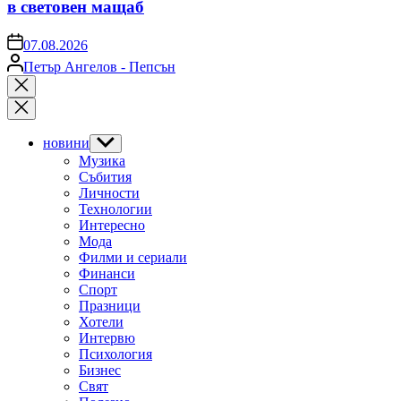
в световен мащаб
on
07.08.2026
Posted
Петър Ангелов - Пепсън
by
Close
search
новини
Show
sub
Музика
menu
Събития
Личности
Технологии
Интересно
Мода
Филми и сериали
Финанси
Спорт
Празници
Хотели
Интервю
Психология
Бизнес
Свят