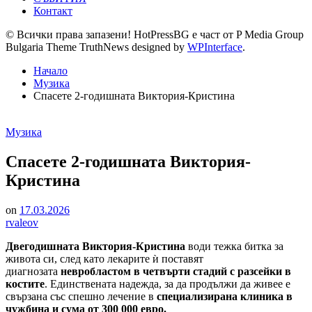
Контакт
© Всички права запазени! HotPressBG е част от P Media Group
Bulgaria Theme TruthNews designed by
WPInterface
.
Начало
Музика
Спасете 2-годишната Виктория-Кристина
Posted
Музика
in
Спасете 2-годишната Виктория-
Кристина
on
17.03.2026
rvaleov
Двегодишната Виктория-Кристина
води тежка битка за
живота си, след като лекарите ѝ поставят
диагнозата
невробластом в четвърти стадий с разсейки в
костите
. Единствената надежда, за да продължи да живее е
свързана със спешно лечение в
специализирана клиника
в
чужбина и сума от 300 000 евро.