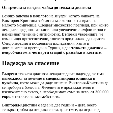
От тревогата на една майка до тежката диагноза
Всичко започва в началото на януари, когато майката на
Виктория-Кристина забелязва малко топче на врата на
малкото момиченце. Следват множество прегледи, при които
лекарите предполагат киста или увеличени лимфни възли и
назначават лечение с антибиотик. Въпреки уверенията, че
няма нищо притеснително, топчето продължава да нараства.
След операция и последвали изследвания, както и
допълнителни прегледи в Турция, идва
тежката диагноза –
невробластом в четвърти стадий с разсейки в костите.
Надежда за спасение
Въпреки тежката диагноза лекарите дават надежда, че има
възможност за лечение в
специализирана клиника в
чужбина
, което може да даде шанс на Виктория-Кристина да
се пребори с болестта. Лечението е продължително и
изключително скъпо, а необходимата сума за него, от
300 000
евро,
е непосилна засемейството.
Виктория-Кристина е едва на две години – дете, което
тепърва трябва да открива света, да се смее, да играе и да