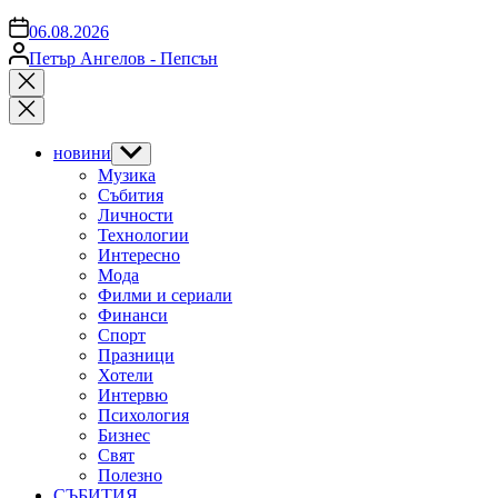
on
06.08.2026
Posted
Петър Ангелов - Пепсън
by
Close
search
новини
Show
sub
Музика
menu
Събития
Личности
Технологии
Интересно
Мода
Филми и сериали
Финанси
Спорт
Празници
Хотели
Интервю
Психология
Бизнес
Свят
Полезно
СЪБИТИЯ