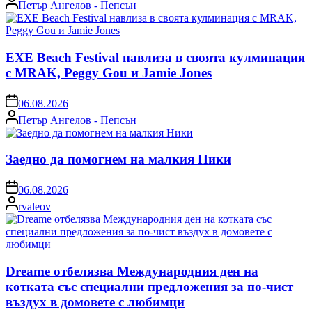
Posted
Петър Ангелов - Пепсън
by
EXE Beach Festival навлиза в своята кулминация
с MRAK, Peggy Gou и Jamie Jones
on
06.08.2026
Posted
Петър Ангелов - Пепсън
by
Заедно да помогнем на малкия Ники
on
06.08.2026
Posted
rvaleov
by
Dreame отбелязва Международния ден на
котката със специални предложения за по-чист
въздух в домовете с любимци