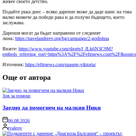
живее своето детство.
Подайте ръка днес – всяко дарение може да даде шанс на това
малко момиче да победи рака и да получи бъдещето, което
заслужава.
Дарения могат да бъдат направени от следният
линк:
https://pavelandreev.org/bg/campaign/2-godishna
Вижте:
https://www.youtube.com/shorts/l_fLk6N3C9M?
embeds_referring_euri=https%3A%2F%2Fefirnews.com%2F&sour
Източник:
https://efirnews.com/spasete-viktoria/
Още от автора
Posted
Зов за помощ
in
Заедно да помогнем на малкия Ники
on
06.08.2026
Posted
rvaleov
by