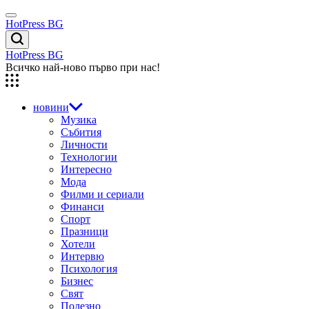
Skip
Menu
to
HotPress BG
content
Търсене
HotPress BG
Всичко най-ново първо при нас!
новини
Музика
Събития
Личности
Технологии
Интересно
Мода
Филми и сериали
Финанси
Спорт
Празници
Хотели
Интервю
Психология
Бизнес
Свят
Полезно