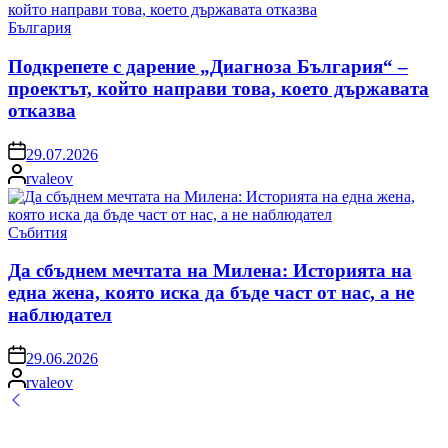
Posted
България
in
Подкрепете с дарение „Диагноза България“ –
проектът, който направи това, което държавата
отказва
on
29.07.2026
Posted
rvaleov
by
Posted
Събития
in
Да сбъднем мечтата на Милена: Историята на
една жена, която иска да бъде част от нас, а не
наблюдател
on
29.06.2026
Posted
rvaleov
by