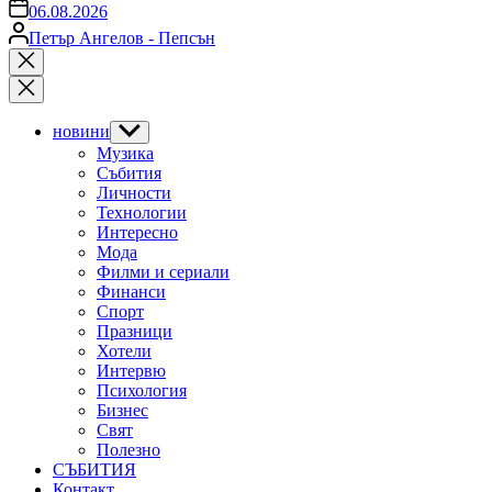
on
06.08.2026
Posted
Петър Ангелов - Пепсън
by
Close
search
новини
Show
sub
Музика
menu
Събития
Личности
Технологии
Интересно
Мода
Филми и сериали
Финанси
Спорт
Празници
Хотели
Интервю
Психология
Бизнес
Свят
Полезно
СЪБИТИЯ
Контакт