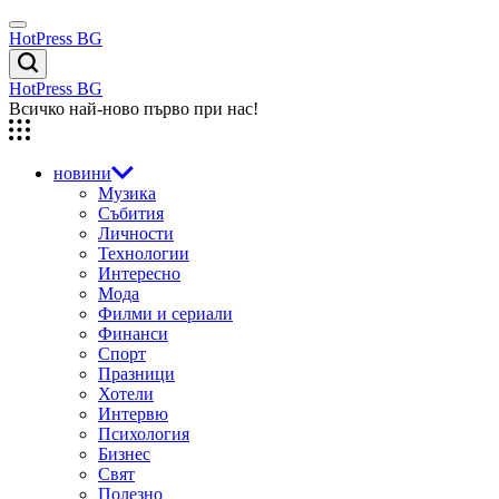
Skip
Menu
to
HotPress BG
content
Търсене
HotPress BG
Всичко най-ново първо при нас!
новини
Музика
Събития
Личности
Технологии
Интересно
Мода
Филми и сериали
Финанси
Спорт
Празници
Хотели
Интервю
Психология
Бизнес
Свят
Полезно