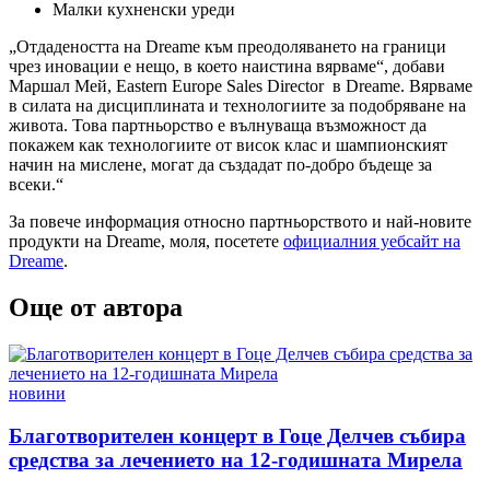
Малки кухненски уреди
„Отдадеността на Dreame към преодоляването на граници
чрез иновации е нещо, в което наистина вярваме“, добави
Маршал Мей, Eastern Europe Sales Director в Dreame. Вярваме
в силата на дисциплината и технологиите за подобряване на
живота. Това партньорство е вълнуваща възможност да
покажем как технологиите от висок клас и шампионският
начин на мислене, могат да създадат по-добро бъдеще за
всеки.“
За повече информация относно партньорството и най-новите
продукти на Dreame, моля, посетете
официалния уебсайт на
Dreame
.
Още от автора
Posted
новини
in
Благотворителен концерт в Гоце Делчев събира
средства за лечението на 12-годишната Мирела