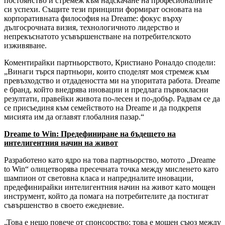
постоянство и стремеж към надскачане на професионалните
си успехи. Същите тези принципи формират основата на
корпоративната философия на Dreame: фокус върху
дългосрочната визия, технологичното лидерство и
непрекъснатото усъвършенстване на потребителското
изживяване.
Коментирайки партньорството, Кристиано Роналдо сподели:
„Винаги търся партньори, които споделят моя стремеж към
превъзходство и отдадеността ми на упоритата работа. Dreame
е бранд, който внедрява иновации и предлага първокласни
резултати, правейки живота по-лесен и по-добър. Радвам се да
се присъединя към семейството на Dreame и да подкрепя
мисията им да оглавят глобалния пазар.“
Dreame to Win: Предефиниране на бъдещето на
интелигентния начин на живот
Разработено като ядро на това партньорство, мотото „Dreame
to Win“ олицетворява пресечната точка между мисленето като
шампион от световна класа и напредналите иновации,
предефинирайки интелигентния начин на живот като мощен
инструмент, който да помага на потребителите да постигат
съвършенство в своето ежедневие.
„Това е нещо повече от спонсорство; това е мощен съюз между