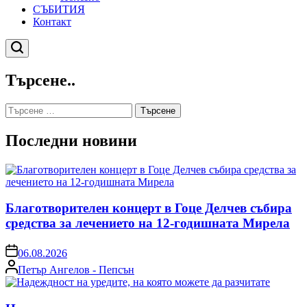
СЪБИТИЯ
Контакт
Търсене
Търсене..
Търсене
за:
Последни новини
Благотворителен концерт в Гоце Делчев събира
средства за лечението на 12-годишната Мирела
on
06.08.2026
Posted
Петър Ангелов - Пепсън
by