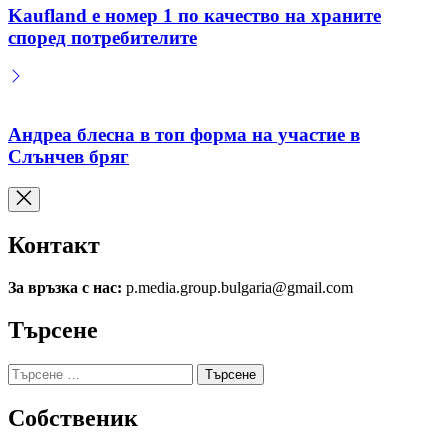
Kaufland е номер 1 по качество на храните
според потребителите
Андреа блесна в топ форма на участие в
Слънчев бряг
Контакт
За връзка с нас:
p.media.group.bulgaria@gmail.com
Търсене
Търсене
за:
Собственик