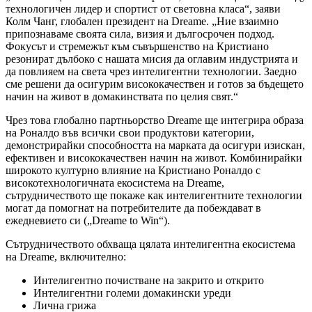
технологичен лидер и спортист от световна класа“, заяви
Колм Чанг, глобален президент на Dreame. „Ние взаимно
припознаваме своята сила, визия и дългосрочен подход.
Фокусът и стремежът към съвършенство на Кристиано
резонират дълбоко с нашата мисия да оглавим индустрията и
да повлияем на света чрез интелигентни технологии. Заедно
сме решени да осигурим висококачествен и готов за бъдещето
начин на живот в домакинствата по целия свят.“
Чрез това глобално партньорство Dreame ще интегрира образа
на Роналдо във всички свои продуктови категории,
демонстрирайки способността на марката да осигури изискан,
ефективен и висококачествен начин на живот. Комбинирайки
широкото културно влияние на Кристиано Роналдо с
високотехнологичната екосистема на Dreame,
сътрудничеството ще покаже как интелигентните технологии
могат да помогнат на потребителите да побеждават в
ежедневието си („Dreame to Win“).
Сътрудничеството обхваща цялата интелигентна екосистема
на Dreame, включително:
Интелигентно почистване на закрито и открито
Интелигентни големи домакински уреди
Лична грижа