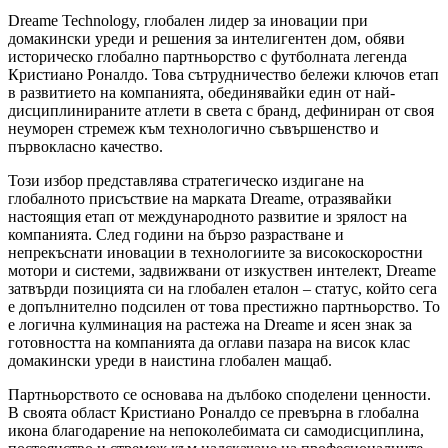
Dreame Technology, глобален лидер за иновации при
домакински уреди и решения за интелигентен дом, обяви
историческо глобално партньорство с футболната легенда
Кристиано Роналдо. Това сътрудничество бележи ключов етап
в развитието на компанията, обединявайки един от най-
дисциплинираните атлети в света с бранд, дефиниран от своя
неуморен стремеж към технологично съвършенство и
първокласно качество.
Този избор представлява стратегическо издигане на
глобалното присъствие на марката Dreame, отразявайки
настоящия етап от международното развитие и зрялост на
компанията. След години на бързо разрастване и
непрекъснати иновации в технологиите за високоскоростни
мотори и системи, задвижвани от изкуствен интелект, Dreame
затвърди позицията си на глобален еталон – статус, който сега
е допълнително подсилен от това престижно партньорство. То
е логична кулминация на растежа на Dreame и ясен знак за
готовността на компанията да оглави пазара на висок клас
домакински уреди в наистина глобален мащаб.
Партньорството се основава на дълбоко споделени ценности.
В своята област Кристиано Роналдо се превърна в глобална
икона благодарение на непоколебимата си самодисциплина,