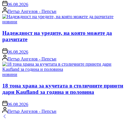
on
06.08.2026
Posted
Петър Ангелов - Пепсън
by
Posted
новини
in
Надеждност на уредите, на която можете да
разчитате
on
06.08.2026
Posted
Петър Ангелов - Пепсън
by
Posted
новини
in
18 тона храна за кучетата в столичните приюти
дари Kaufland за година и половина
on
06.08.2026
Posted
Петър Ангелов - Пепсън
by