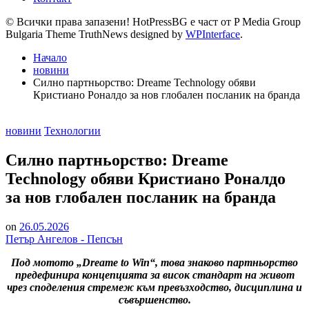
© Всички права запазени! HotPressBG е част от P Media Group
Bulgaria Theme TruthNews designed by
WPInterface
.
Начало
новини
Силно партньорство: Dreame Technology обяви
Кристиано Роналдо за нов глобален посланик на бранда
Posted
новини
Технологии
in
Силно партньорство: Dreame
Technology обяви Кристиано Роналдо
за нов глобален посланик на бранда
on
26.05.2026
Петър Ангелов - Пепсън
Под мотото „Dreame to Win“, това знаково партньорство
предефинира концепцията за висок стандарт на живот
чрез споделения стремеж към превъзходство, дисциплина и
съвършенство.