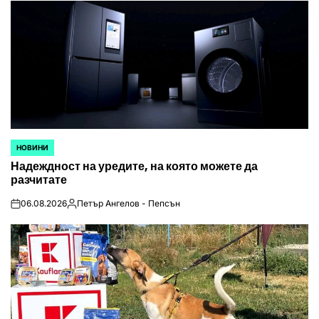
НОВИНИ
POSTED
Надеждност на уредите, на която можете да
IN
разчитате
06.08.2026
Петър Ангелов - Пепсън
on
Posted
by