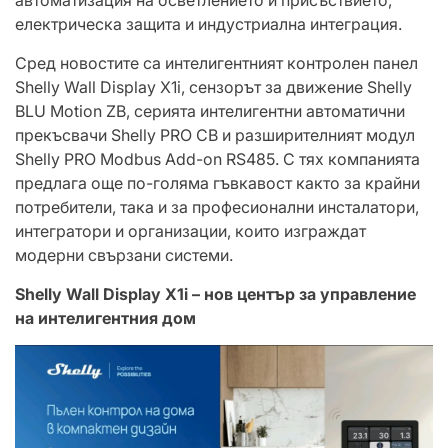
електрическа защита и индустриална интеграция.
Сред новостите са интелигентният контролен панел
Shelly Wall Display X1i, сензорът за движение Shelly
BLU Motion ZB, серията интелигентни автоматични
прекъсвачи Shelly PRO CB и разширителният модул
Shelly PRO Modbus Add-on RS485. С тях компанията
предлага още по-голяма гъвкавост както за крайни
потребители, така и за професионални инсталатори,
интегратори и организации, които изграждат
модерни свързани системи.
Shelly Wall Display X1i – нов център за управление
на интелигентния дом