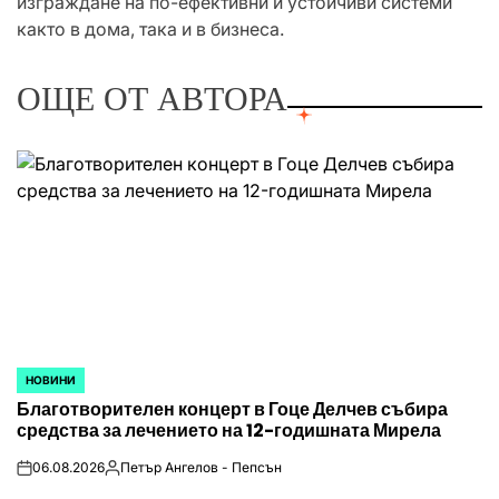
изграждане на по-ефективни и устойчиви системи
както в дома, така и в бизнеса.
ОЩЕ ОТ АВТОРА
НОВИНИ
POSTED
Благотворителен концерт в Гоце Делчев събира
IN
средства за лечението на 12-годишната Мирела
06.08.2026
Петър Ангелов - Пепсън
on
Posted
by