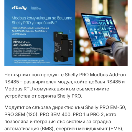
Четвъртият нов продукт е Shelly PRO Modbus Add-on
RS485 – разширителен модул, който добавя RS485 и
Modbus RTU комуникация към съвместимите
устройства от серията Shelly PRO.
Модулът се свързва директно към Shelly PRO EM-50,
PRO 3EM (120), PRO 3EM 400, PRO 1 и PRO 2, като
позволява интеграция със системи за сградна
автоматизация (BMS), енергиен мениджмънт (EMS),