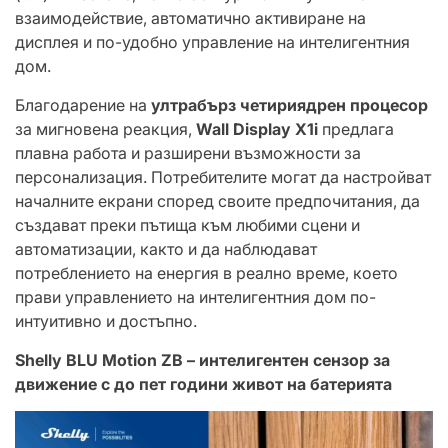
взаимодействие, автоматично активиране на
дисплея и по-удобно управление на интелигентния
дом.
Благодарение на
ултрабърз четириядрен процесор
за мигновена реакция,
Wall Display X1i
предлага
плавна работа и разширени възможности за
персонализация. Потребителите могат да настройват
началните екрани според своите предпочитания, да
създават преки пътища към любими сцени и
автоматизации, както и да наблюдават
потреблението на енергия в реално време, което
прави управлението на интелигентния дом по-
интуитивно и достъпно.
Shelly BLU Motion ZB – интелигентен сензор за
движение с до пет години живот на батерията