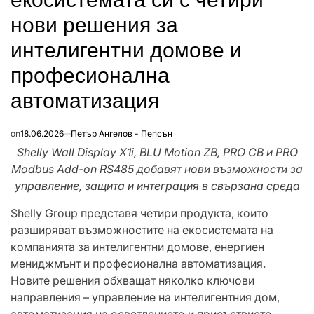
нови решения за
интелигентни домове и
професионална
автоматизация
on
18.06.2026
Петър Ангелов - Пепсън
Shelly Wall Display X1i, BLU Motion ZB, PRO CB и PRO
Modbus Add-on RS485 добавят нови
възможности за
управление, защита и интеграция в свързана среда
Shelly Group представя четири продукта, които
разширяват възможностите на екосистемата на
компанията за интелигентни домове, енергиен
мениджмънт и професионална автоматизация.
Новите решения обхващат няколко ключови
направления – управление на интелигентния дом,
автоматизация на осветлението и присъствието,