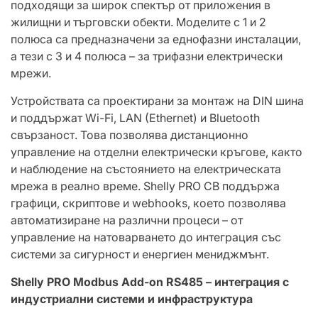
подходящи за широк спектър от приложения в
жилищни и търговски обекти. Моделите с 1 и 2
полюса са предназначени за еднофазни инсталации,
а тези с 3 и 4 полюса – за трифазни електрически
мрежи.
Устройствата са проектирани за монтаж на DIN шина
и поддържат Wi-Fi, LAN (Ethernet) и Bluetooth
свързаност. Това позволява дистанционно
управление на отделни електрически кръгове, както
и наблюдение на състоянието на електрическата
мрежа в реално време. Shelly PRO CB поддържа
графици, скриптове и webhooks, което позволява
автоматизиране на различни процеси – от
управление на натоварването до интеграция със
системи за сигурност и енергиен мениджмънт.
Shelly PRO Modbus Add-on RS485 – интеграция с
индустриални системи и инфраструктура