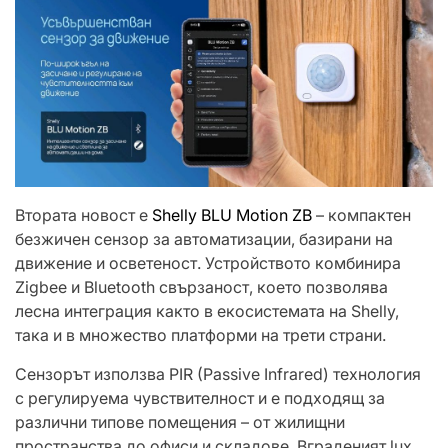
Втората новост е
Shelly BLU Motion ZB
– компактен
безжичен сензор за автоматизации, базирани на
движение и осветеност. Устройството комбинира
Zigbee и Bluetooth свързаност, което позволява
лесна интеграция както в екосистемата на Shelly,
така и в множество платформи на трети страни.
Сензорът използва PIR (Passive Infrared) технология
с регулируема чувствителност и е подходящ за
различни типове помещения – от жилищни
пространства до офиси и складове. Вграденият lux