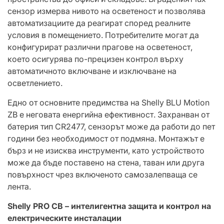
сензор измерва нивото на осветеност и позволява
автоматизациите да реагират според реалните
условия в помещението. Потребителите могат да
конфигурират различни прагове на осветеност,
което осигурява по-прецизен контрол върху
автоматичното включване и изключване на
осветлението.
Едно от основните предимства на Shelly BLU Motion
ZB е неговата енергийна ефективност. Захранван от
батерия тип CR2477, сензорът може да работи до пет
години без необходимост от подмяна. Монтажът е
бърз и не изисква инструменти, като устройството
може да бъде поставено на стена, таван или друга
повърхност чрез включеното самозалепваща се
лента.
Shelly PRO CB – интелигентна защита и контрол на
електрическите инсталации