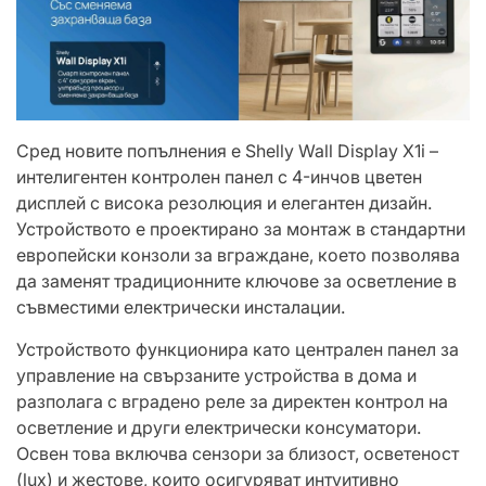
Сред новите попълнения е Shelly Wall Display X1i –
интелигентен контролен панел с 4-инчов цветен
дисплей с висока резолюция и елегантен дизайн.
Устройството е проектирано за монтаж в стандартни
европейски конзоли за вграждане, което позволява
да заменят традиционните ключове за осветление в
съвместими електрически инсталации.
Устройството функционира като централен панел за
управление на свързаните устройства в дома и
разполага с вградено реле за директен контрол на
осветление и други електрически консуматори.
Освен това включва сензори за близост, осветеност
(lux) и жестове, които осигуряват интуитивно