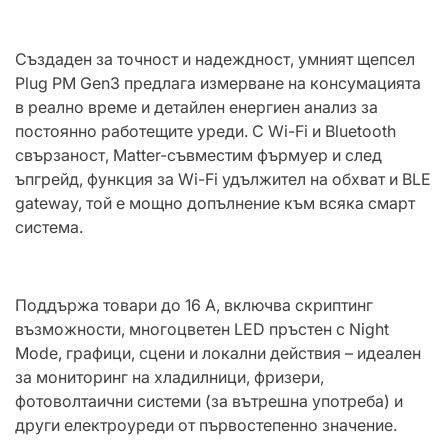
Създаден за точност и надеждност, умният щепсел
Plug PM Gen3 предлага измерване на консумацията
в реално време и детайлен енергиен анализ за
постоянно работещите уреди. С Wi-Fi и Bluetooth
свързаност, Matter-съвместим фърмуер и след
ъпгрейд, функция за Wi-Fi удължител на обхват и BLE
gateway, той е мощно допълнение към всяка смарт
система.
Поддържа товари до 16 A, включва скриптинг
възможности, многоцветен LED пръстен с Night
Mode, графици, сцени и локални действия – идеален
за мониторинг на хладилници, фризери,
фотоволтаични системи (за вътрешна употреба) и
други електроуреди от първостепенно значение.