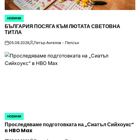
НОВИНИ
POSTED
БЪЛГАРИЯ ПОСЯГА КЪМ ЛЮТАТА СВЕТОВНА
IN
ТИТЛА
05.08.2026
Петър Ангелов - Пепсън
on
Posted
by
НОВИНИ
POSTED
Проследяваме подготовката на „Сиатъл Сийхоукс“
IN
в HBO Max