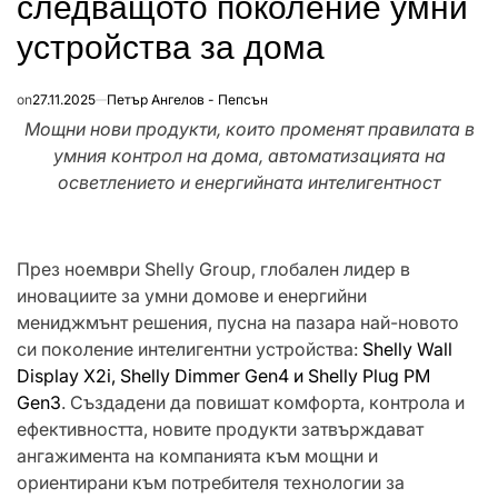
следващото поколение умни
устройства за дома
on
27.11.2025
Петър Ангелов - Пепсън
Мощни нови продукти, които променят правилата в
умния контрол на дома, автоматизацията на
осветлението и енергийната интелигентност
През ноември Shelly Group, глобален лидер в
иновациите за умни домове и енергийни
мениджмънт решения, пусна на пазара най-новото
си поколение интелигентни устройства:
Shelly Wall
Display X2i, Shelly Dimmer Gen4 и Shelly Plug PM
Gen3
. Създадени да повишат комфорта, контрола и
ефективността, новите продукти затвърждават
ангажимента на компанията към мощни и
ориентирани към потребителя технологии за