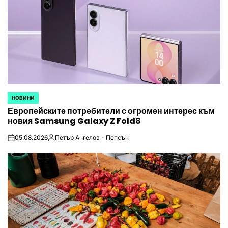
НОВИНИ
POSTED
Европейските потребители с огромен интерес към
IN
новия Samsung Galaxy Z Fold8
05.08.2026
Петър Ангелов - Пепсън
on
Posted
by