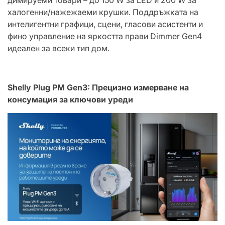
димируеми товари – до 150 W за LED и 200 W за
халогенни/нажежаеми крушки. Поддръжката на
интелигентни графици, сцени, гласови асистенти и
фино управление на яркостта прави Dimmer Gen4
идеален за всеки тип дом.
Shelly Plug PM Gen3: Прецизно измерване на
консумация за ключови уреди