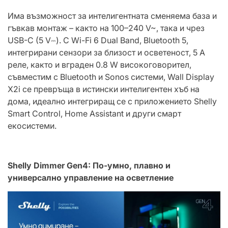
Има възможност за интелигентната сменяема база и
гъвкав монтаж – както на 100–240 V~, така и чрез
USB-C (5 V⎓). С Wi-Fi 6 Dual Band, Bluetooth 5,
интегрирани сензори за близост и осветеност, 5 А
реле, както и вграден 0.8 W високоговорител,
съвместим с Bluetooth и Sonos системи, Wall Display
X2i се превръща в истински интелигентен хъб на
дома, идеално интегриращ се с приложението Shelly
Smart Control, Home Assistant и други смарт
екосистеми.
Shelly Dimmer Gen4: По-умно, плавно и
универсално управление на осветление