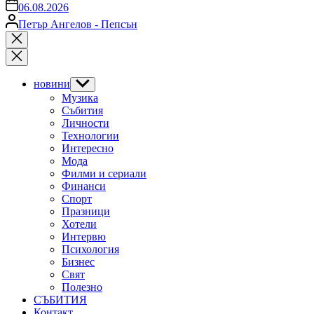
on
06.08.2026
Posted
Петър Ангелов - Пепсън
by
Close
search
новини
Show
sub
Музика
menu
Събития
Личности
Технологии
Интересно
Мода
Филми и сериали
Финанси
Спорт
Празници
Хотели
Интервю
Психология
Бизнес
Свят
Полезно
СЪБИТИЯ
Контакт