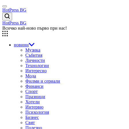
Skip
Menu
to
HotPress BG
content
Търсене
HotPress BG
Всичко най-ново първо при нас!
новини
Музика
Събития
Личности
Технологии
Интересно
Мода
Филми и сериали
Финанси
Спорт
Празници
Хотели
Интервю
Психология
Бизнес
Свят
Полезно