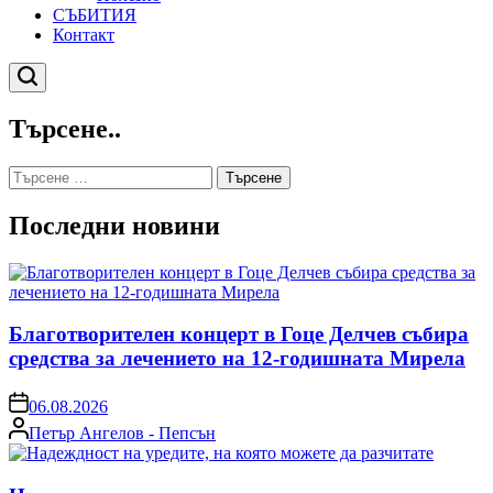
СЪБИТИЯ
Контакт
Търсене
Търсене..
Търсене
за:
Последни новини
Благотворителен концерт в Гоце Делчев събира
средства за лечението на 12-годишната Мирела
on
06.08.2026
Posted
Петър Ангелов - Пепсън
by