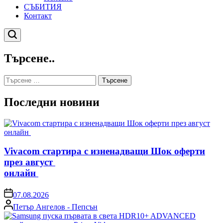
СЪБИТИЯ
Контакт
Търсене
Търсене..
Търсене
за:
Последни новини
Vivacom стартира с изненадващи Шок оферти
през август
онлайн
on
07.08.2026
Posted
Петър Ангелов - Пепсън
by