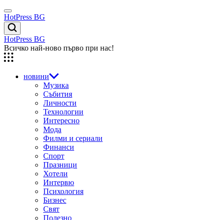
Skip
Menu
to
HotPress BG
content
Търсене
HotPress BG
Всичко най-ново първо при нас!
новини
Музика
Събития
Личности
Технологии
Интересно
Мода
Филми и сериали
Финанси
Спорт
Празници
Хотели
Интервю
Психология
Бизнес
Свят
Полезно