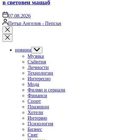
в световен мащаб
on
07.08.2026
Posted
Петър Ангелов - Пепсън
by
Close
search
новини
Show
sub
Музика
menu
Събития
Личности
Технологии
Интересно
Мода
Филми и сериали
Финанси
Спорт
Празници
Хотели
Интервю
Психология
Бизнес
Свят