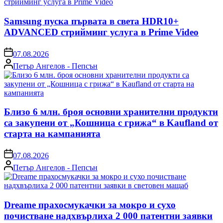
Samsung пуска първата в света HDR10+
ADVANCED стрийминг услуга в Prime Video
on
07.08.2026
Posted
Петър Ангелов - Пепсън
by
Близо 6 млн. броя основни хранителни продукти
са закупени от „Кошница с грижа“ в Kaufland от
старта на кампанията
on
07.08.2026
Posted
Петър Ангелов - Пепсън
by
Dreame прахосмукачки за мокро и сухо
почистване надхвърлиха 2 000 патентни заявки