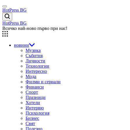
Skip
Menu
to
HotPress BG
content
Търсене
HotPress BG
Всичко най-ново първо при нас!
новини
Музика
Събития
Личности
Технологии
Интересно
Мода
Филми и сериали
Финанси
Спорт
Празници
Хотели
Интервю
Психология
Бизнес
Свят
Полезно