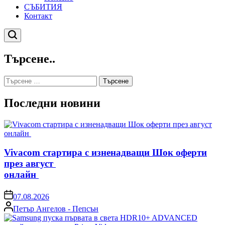
СЪБИТИЯ
Контакт
Търсене
Търсене..
Търсене
за:
Последни новини
Vivacom стартира с изненадващи Шок оферти
през август
онлайн
on
07.08.2026
Posted
Петър Ангелов - Пепсън
by