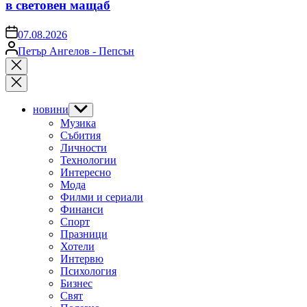
в световен мащаб
on
07.08.2026
Posted
Петър Ангелов - Пепсън
by
Close
search
новини
Show
sub
Музика
menu
Събития
Личности
Технологии
Интересно
Мода
Филми и сериали
Финанси
Спорт
Празници
Хотели
Интервю
Психология
Бизнес
Свят