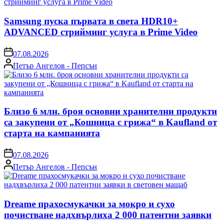
Samsung пуска първата в света HDR10+
ADVANCED стрийминг услуга в Prime Video
on
07.08.2026
Posted
Петър Ангелов - Пепсън
by
Близо 6 млн. броя основни хранителни продукти
са закупени от „Кошница с грижа“ в Kaufland от
старта на кампанията
on
07.08.2026
Posted
Петър Ангелов - Пепсън
by
Dreame прахосмукачки за мокро и сухо
почистване надхвърлиха 2 000 патентни заявки