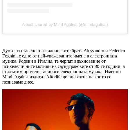
A post shared by Mind Against (@mindagainst)
Дуото, съставено от италианските братя Alessandro и Federico
Fognini, е едно от най-уважаваните имена в електронната
музика. Родени в Италия, те черпят вдъхновение от
психеделичните мотиви на саундтраковете от 80-те години, а
стилът им променя завинаги електронната музика. Именно
Mind Against издигат Afterlife до висотите, на които го
познаваме днес.