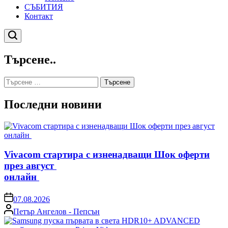
СЪБИТИЯ
Контакт
Търсене
Търсене..
Търсене
за:
Последни новини
Vivacom стартира с изненадващи Шок оферти
през август
онлайн
on
07.08.2026
Posted
Петър Ангелов - Пепсън
by