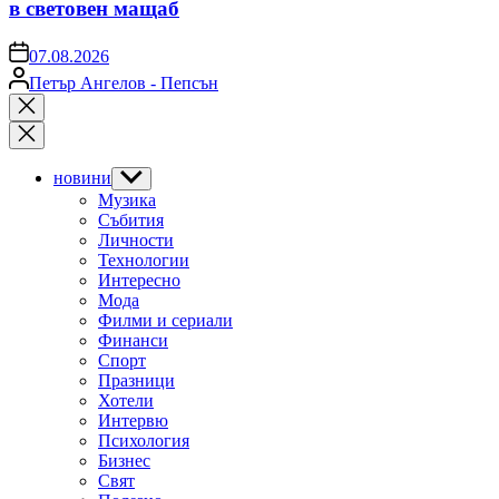
в световен мащаб
on
07.08.2026
Posted
Петър Ангелов - Пепсън
by
Close
search
новини
Show
sub
Музика
menu
Събития
Личности
Технологии
Интересно
Мода
Филми и сериали
Финанси
Спорт
Празници
Хотели
Интервю
Психология
Бизнес
Свят