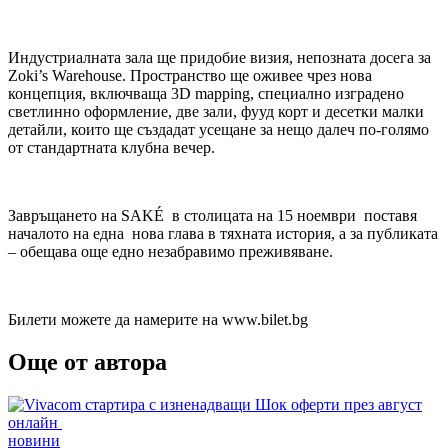
Индустриалната зала ще придобие визия, непозната досега за
Zoki’s Warehouse. Пространство ще оживее чрез нова
концепция, включваща 3D mapping, специално изградено
светлинно оформление, две зали, фууд корт и десетки малки
детайли, които ще създадат усещане за нещо далеч по-голямо
от стандартната клубна вечер.
Завръщането на SAKÉ в столицата на 15 ноември поставя
началото на една нова глава в тяхната история, а за публиката
– обещава още едно незабравимо преживяване.
Билети можете да намерите на www.bilet.bg
Още от автора
Posted
новини