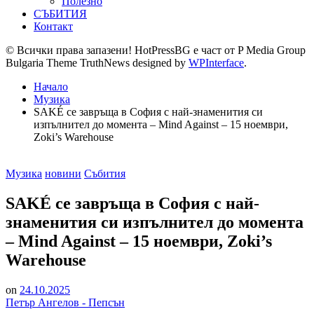
Полезно
СЪБИТИЯ
Контакт
© Всички права запазени! HotPressBG е част от P Media Group
Bulgaria Theme TruthNews designed by
WPInterface
.
Начало
Музика
SAKÉ се завръща в София с най-знаменития си
изпълнител до момента – Mind Against – 15 ноември,
Zoki’s Warehouse
Posted
Музика
новини
Събития
in
SAKÉ се завръща в София с най-
знаменития си изпълнител до момента
– Mind Against – 15 ноември, Zoki’s
Warehouse
on
24.10.2025
Петър Ангелов - Пепсън