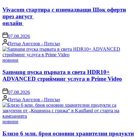
in
Vivacom стартира с изненадващи Шок оферти
през август
онлайн
on
07.08.2026
Posted
Петър Ангелов - Пепсън
by
Posted
новини
in
Samsung пуска първата в света HDR10+
ADVANCED стрийминг услуга в Prime Video
on
07.08.2026
Posted
Петър Ангелов - Пепсън
by
Posted
новини
in
Близо 6 млн. броя основни хранителни продукти