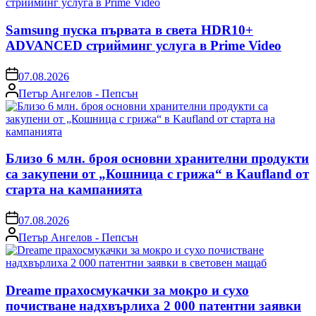
Samsung пуска първата в света HDR10+
ADVANCED стрийминг услуга в Prime Video
on
07.08.2026
Posted
Петър Ангелов - Пепсън
by
Близо 6 млн. броя основни хранителни продукти
са закупени от „Кошница с грижа“ в Kaufland от
старта на кампанията
on
07.08.2026
Posted
Петър Ангелов - Пепсън
by
Dreame прахосмукачки за мокро и сухо
почистване надхвърлиха 2 000 патентни заявки