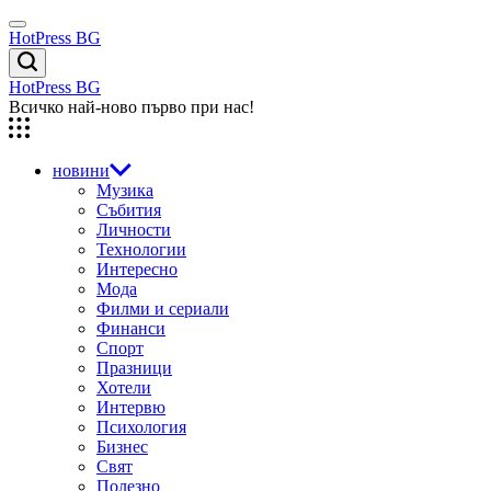
Skip
Menu
to
HotPress BG
content
Търсене
HotPress BG
Всичко най-ново първо при нас!
новини
Музика
Събития
Личности
Технологии
Интересно
Мода
Филми и сериали
Финанси
Спорт
Празници
Хотели
Интервю
Психология
Бизнес
Свят
Полезно