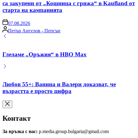
са закупени от „Кошница с грижа“ в Kaufland от
старта на кампанията
on
07.08.2026
Posted
Петър Ангелов - Пепсън
by
Гледаме „Оръжия“ в HBO Max
Любов 55+: Ванина и Валери доказват, че
възрастта е просто цифра
Контакт
За връзка с нас:
p.media.group.bulgaria@gmail.com