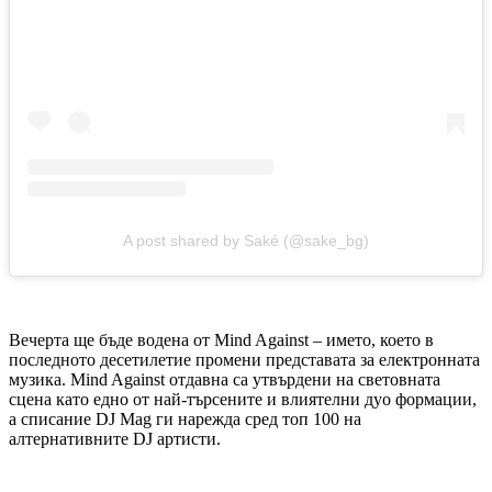
A post shared by Saké (@sake_bg)
Вечерта ще бъде водена от Mind Against – името, което в
последното десетилетие промени представата за електронната
музика. Mind Against отдавна са утвърдени на световната
сцена като едно от най-търсените и влиятелни дуо формации,
а списание DJ Mag ги нарежда сред топ 100 на
алтернативните DJ артисти.