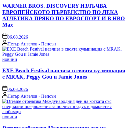
WARNER BROS. DISCOVERY ИЗЛЪЧВА
ЕВРОПЕЙСКОТО ПЪРВЕНСТВО ПО ЛЕКА
АТЛЕТИКА ПРЯКО ПО ЕВРОСПОРТ И В НВО
Мах
on
06.08.2026
Posted
Петър Ангелов - Пепсън
by
Posted
новини
in
EXE Beach Festival навлиза в своята кулминация
с MRAK, Peggy Gou и Jamie Jones
on
06.08.2026
Posted
Петър Ангелов - Пепсън
by
Posted
новини
in
Dreame отбелязва Международния ден на