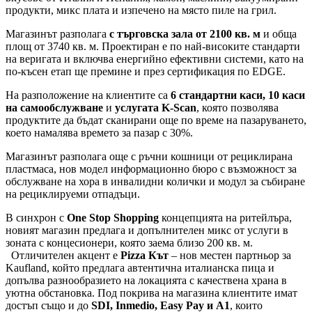
продукти, микс плата и изпечено на място пиле на грил.
Магазинът разполага
с търговска зала от 2100 кв. м
и обща
площ от 3740 кв. м. Проектиран е по най-високите стандарти
на веригата и включва енергийно ефективни системи, като на
по-късен етап ще премине и през сертификация по EDGE.
На разположение на клиентите са
6 стандартни каси, 10 каси
на самообслужване
и
услугата K-Scan
, която позволява
продуктите да бъдат сканирани още по време на пазаруването,
което намалява времето за пазар с 30%.
Магазинът разполага още с ръчни кошници от рециклирана
пластмаса, нов модел информационно бюро с възможност за
обслужване на хора в инвалидни колички и модул за събиране
на рециклируеми отпадъци.
В синхрон с
One Stop Shoppin
g
концепцията на ритейлъра,
новият магазин предлага и допълнителен микс от услуги в
зоната с концесионери, която заема близо 200 кв. м.
Отличителен акцент е
Pizza Кът
– нов местен партньор за
Kaufland, който предлага автентична италианска пица и
допълва разнообразието на локацията с качествена храна в
уютна обстановка. Под покрива на магазина клиентите имат
достъп също и до
SDI, Inmedio, Easy Pay и A1
, които