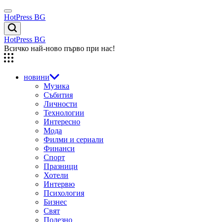
Skip
Menu
to
HotPress BG
content
Търсене
HotPress BG
Всичко най-ново първо при нас!
новини
Музика
Събития
Личности
Технологии
Интересно
Мода
Филми и сериали
Финанси
Спорт
Празници
Хотели
Интервю
Психология
Бизнес
Свят
Полезно