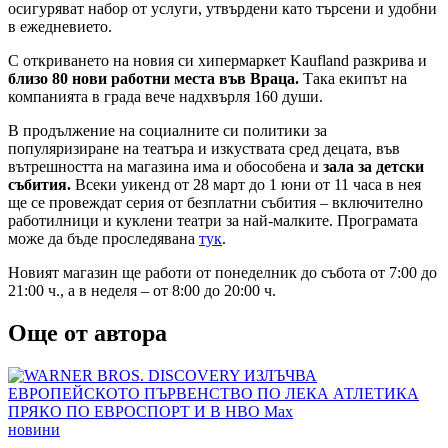
осигуряват набор от услуги, утвърдени като търсени и удобни
в ежедневието.
С откриването на новия си хипермаркет Kaufland разкрива и
близо 80 нови работни места във Враца.
Така екипът на
компанията в града вече надхвърля 160 души.
В продължение на социалните си политики за
популяризиране на театъра и изкуствата сред децата, във
вътрешността на магазина има и обособена и
зала за детски
събития.
Всеки уикенд от 28 март до 1 юни от 11 часа в нея
ще се провеждат серия от безплатни събития – включително
работилници и куклени театри за най-малките. Програмата
може да бъде проследявана
тук
.
Новият магазин ще работи от понеделник до събота от 7:00 до
21:00 ч., а в неделя – от 8:00 до 20:00 ч.
Още от автора
Posted
новини
in