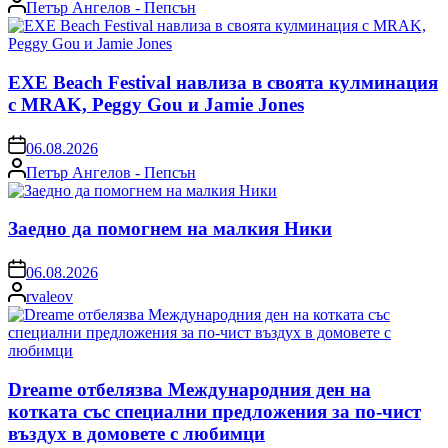
Posted
Петър Ангелов - Пепсън
by
EXE Beach Festival навлиза в своята кулминация
с MRAK, Peggy Gou и Jamie Jones
on
06.08.2026
Posted
Петър Ангелов - Пепсън
by
Заедно да помогнем на малкия Ники
on
06.08.2026
Posted
rvaleov
by
Dreame отбелязва Международния ден на
котката със специални предложения за по-чист
въздух в домовете с любимци