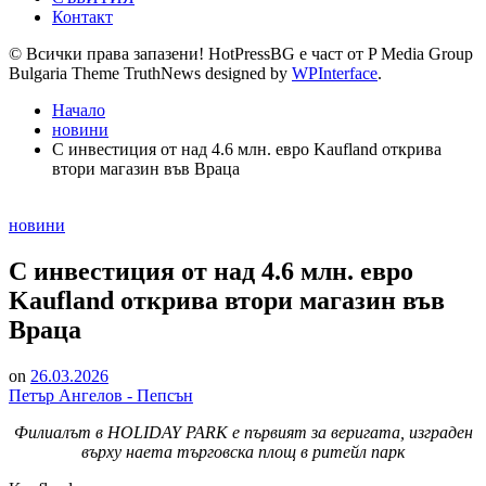
Контакт
© Всички права запазени! HotPressBG е част от P Media Group
Bulgaria Theme TruthNews designed by
WPInterface
.
Начало
новини
С инвестиция от над 4.6 млн. евро Kaufland открива
втори магазин във Враца
Posted
новини
in
С инвестиция от над 4.6 млн. евро
Kaufland открива втори магазин във
Враца
on
26.03.2026
Петър Ангелов - Пепсън
Филиалът в HOLIDAY PARK е първият за веригата, изграден
върху наета търговска площ в ритейл парк