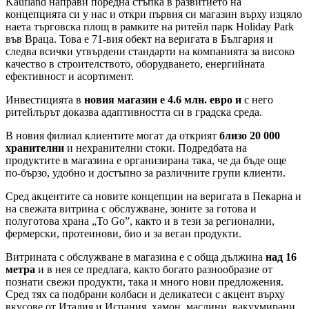
Kaufland направи поредна стъпка в развитието на
концепцията си у нас и откри първия си магазин върху изцяло
наета търговска площ в рамките на ритейл парк Holiday Park
във Враца. Това е 71-вия обект на веригата в България и
следва всички утвърдени стандарти на компанията за високо
качество в строителството, оборудването, енергийната
ефективност и асортимент.
Инвестицията в
новия магазин е 4.6 млн. евро и
с него
ритейлърът доказва адаптивността си в градска среда.
В новия филиал клиентите могат да открият
близо 20 000
хранителни
и нехранителни стоки. Подредбата на
продуктите в магазина е организирана така, че да бъде още
по-бързо, удобно и достъпно за различните групи клиенти.
Сред акцентите са новите концепции на веригата в Пекарна и
на свежата витрина с обслужване, зоните за готова и
полуготова храна „To Go”, както и в тези за регионални,
фермерски, протеинови, био и за веган продукти.
Витрината с обслужване в магазина е с обща дължина
над 16
метра
и в нея се предлага, както богато разнообразие от
познати свежи продукти, така и много нови предложения.
Сред тях са подбрани колбаси и деликатеси с акцент върху
вкусове от Италия и Испания, хамон, маслини, вакуумирани