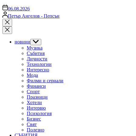
on
06.08.2026
Posted
Петър Ангелов - Пепсън
by
Close
search
новини
Show
sub
Музика
menu
Събития
Личности
Технологии
Интересно
Мода
Филми и сериали
Финанси
Спорт
Празници
Хотели
Интервю
Психология
Бизнес
Свят
Полезно
СЪБИТИЯ