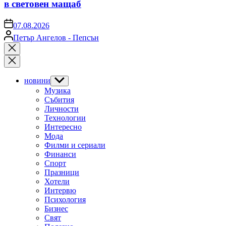
в световен мащаб
on
07.08.2026
Posted
Петър Ангелов - Пепсън
by
Close
search
новини
Show
sub
Музика
menu
Събития
Личности
Технологии
Интересно
Мода
Филми и сериали
Финанси
Спорт
Празници
Хотели
Интервю
Психология
Бизнес
Свят