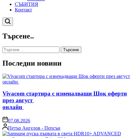
СЪБИТИЯ
Контакт
Търсене
Търсене..
Търсене
за:
Последни новини
Vivacom стартира с изненадващи Шок оферти
през август
онлайн
on
07.08.2026
Posted
Петър Ангелов - Пепсън
by