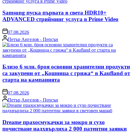
Samsung пуска първата в света HDR10+
ADVANCED стрийминг услуга в Prime Video
on
07.08.2026
Posted
Петър Ангелов - Пепсън
by
Близо 6 млн. броя основни хранителни продукти
са закупени от „Кошница с грижа“ в Kaufland от
старта на кампанията
on
07.08.2026
Posted
Петър Ангелов - Пепсън
by
Dreame прахосмукачки за мокро и сухо
почистване надхвърлиха 2 000 патентни заявки