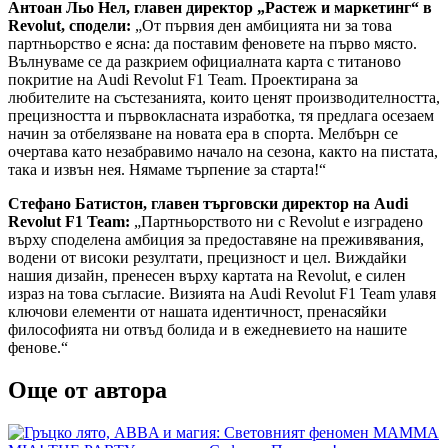
Антоан Льо Нел, главен директор „Растеж и маркетинг“ в
Revolut, сподели:
„От първия ден амбицията ни за това
партньорство е ясна: да поставим феновете на първо място.
Вълнуваме се да разкрием официалната карта с титаново
покритие на Audi Revolut F1 Team. Проектирана за
любителите на състезанията, които ценят производителността,
прецизността и първокласната изработка, тя предлага осезаем
начин за отбелязване на новата ера в спорта. Мелбърн се
очертава като незабравимо начало на сезона, както на пистата,
така и извън нея. Нямаме търпение за старта!“
Стефано Батистон, главен търговски директор на Audi
Revolut F1 Team:
„Партньорството ни с Revolut е изградено
върху споделена амбиция за предоставяне на преживявания,
водени от високи резултати, прецизност и цел. Виждайки
нашия дизайн, пренесен върху картата на Revolut, е силен
израз на това съгласие. Визията на Audi Revolut F1 Team улавя
ключови елементи от нашата идентичност, пренасяйки
философията ни отвъд болида и в ежедневието на нашите
фенове.“
Още от автора