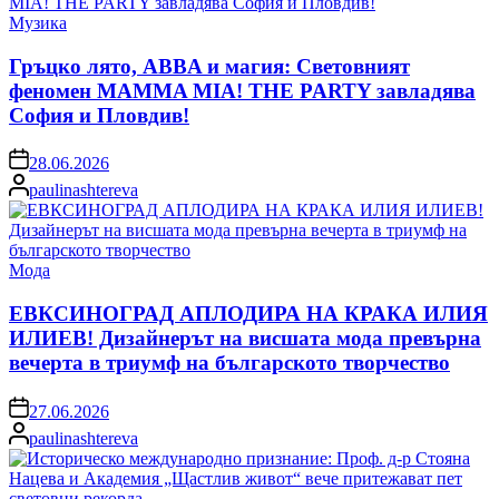
Posted
Музика
in
Гръцко лято, ABBA и магия: Световният
феномен MAMMA MIA! THE PARTY завладява
София и Пловдив!
on
28.06.2026
Posted
paulinashtereva
by
Posted
Мода
in
ЕВКСИНОГРАД АПЛОДИРА НА КРАКА ИЛИЯ
ИЛИЕВ! Дизайнерът на висшата мода превърна
вечерта в триумф на българското творчество
on
27.06.2026
Posted
paulinashtereva
by