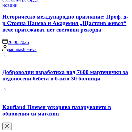
Posted
новини
in
Историческо международно признание: Проф. д-
р Стояна Нацева и Академия „Щастлив живот“
вече притежават пет световни рекорда
on
26.06.2026
Posted
paulinashtereva
by
Доброволци изработиха над 7600 мартенички за
недоносени бебета в близо 30 болници
Kaufland Плевен ускорява пазаруването в
обновения си магазин