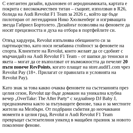
С елегантен дизайн, вдъхновен от аеродинамиката, картата е
покрита с висококачествен титан – същият, използван в R26,
болида на Audi Revolut F1 Team за 2026 г., който ще бъде
пилотиран от легендарния Нико Хюлкенберг и изгряващата
звезда Габриел Бортолето. Дизайнът позволява на феновете да
носят прецизността и духа на отбора в портфейлите си.
Отвъд хардуера, Revolut изпълнява обещанието си за
партньорство, като носи незабавна стойност за феновете на
спорта. Клиентите на Revolut, които желаят да се сдобият с
мърчандайз на Audi Revolut F1 Team – от шапки до тениски и
якета – могат да се възползват от възможността да печелят
20
пъти повече RevPoints
, когато плащат на store.audif1.com чрез
Revolut Pay (18+. Прилагат се правилата и условията на
Revolut Pay).
Като знак за това какво очаква феновете на състезанията през
целия сезон, Revolut ще бъде домакин на уникална клубна
вечер „OverTake: The After Party“ с хедлайнер DJ Baby J,
предназначена както за пътуващите фенове, така и за местните
жители на Мелбърн. От подбрани събития до неочаквани
моменти в целия град, Revolut и Audi Revolut F1 Team
превръщат състезателния уикенд в мащабен празник за новото
поколение фенове.