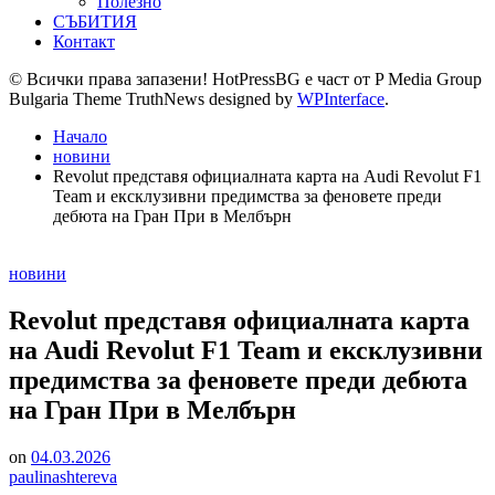
Полезно
СЪБИТИЯ
Контакт
© Всички права запазени! HotPressBG е част от P Media Group
Bulgaria Theme TruthNews designed by
WPInterface
.
Начало
новини
Revolut представя официалната карта на Audi Revolut F1
Team и ексклузивни предимства за феновете преди
дебюта на Гран При в Мелбърн
Posted
новини
in
Revolut представя официалната карта
на Audi Revolut F1 Team и ексклузивни
предимства за феновете преди дебюта
на Гран При в Мелбърн
on
04.03.2026
paulinashtereva