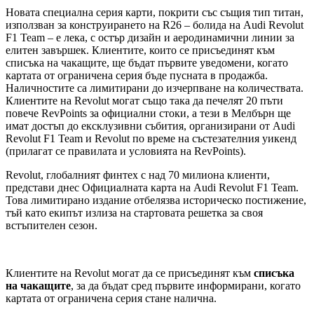
Новата специална серия карти, покрити със същия тип титан,
използван за конструирането на R26 – болида на Audi Revolut
F1 Team – е лека, с остър дизайн и аеродинамични линии за
елитен завършек. Клиентите, които се присъединят към
списъка на чакащите, ще бъдат първите уведомени, когато
картата от ограничена серия бъде пусната в продажба.
Наличностите са лимитирани до изчерпване на количествата.
Клиентите на Revolut могат също така да печелят 20 пъти
повече RevPoints за официални стоки, а тези в Мелбърн ще
имат достъп до ексклузивни събития, организирани от Audi
Revolut F1 Team и Revolut по време на състезателния уикенд
(прилагат се правилата и условията на RevPoints).
Revolut, глобалният финтех с над 70 милиона клиенти,
представи днес Официалната карта на Audi Revolut F1 Team.
Това лимитирано издание отбелязва историческо постижение,
тъй като екипът излиза на стартовата решетка за своя
встъпителен сезон.
Клиентите на Revolut могат да се присъединят към
списъка
на чакащите
, за да бъдат сред първите информирани, когато
картата от ограничена серия стане налична.