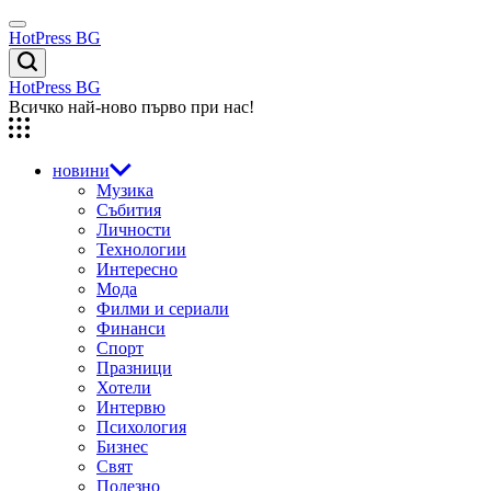
Skip
Menu
to
HotPress BG
content
Търсене
HotPress BG
Всичко най-ново първо при нас!
новини
Музика
Събития
Личности
Технологии
Интересно
Мода
Филми и сериали
Финанси
Спорт
Празници
Хотели
Интервю
Психология
Бизнес
Свят
Полезно