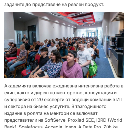
задачите до представяне на реален продукт.
Академията включва ежедневна интензивна работа в
екип, както и директно менторство, консултации и
супервизия от 20 експерти от водещи компании в ИТ
и сектора на бизнес услугите. В тазгодишното
издание в ролята на ментори се включват
представители на SoftServe, Proxiad SEE, IBRD (World
Bank), Scalefocus, Accedia, Ipsos, A Data Pro, Zühlke,