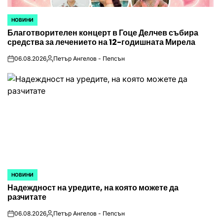
НОВИНИ
POSTED
Благотворителен концерт в Гоце Делчев събира
IN
средства за лечението на 12-годишната Мирела
06.08.2026
Петър Ангелов - Пепсън
on
Posted
by
НОВИНИ
POSTED
Надеждност на уредите, на която можете да
IN
разчитате
06.08.2026
Петър Ангелов - Пепсън
on
Posted