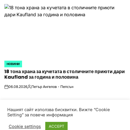
by
НОВИНИ
POSTED
18 тона храна за кучетата в столичните приюти дари
IN
Kaufland за година и половина
06.08.2026
Петър Ангелов - Пепсън
on
Posted
by
Нашият сайт използва бисквитки. Вижте “Cookie
Setting” за повече информация
© Всички права запазени! HotPressBG е част от P
Media Group Bulgaria Theme TruthNews designed by
Cookie settings
ACCEPT