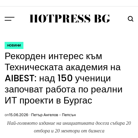
Skip
to
HOTPRESS BG
content
Menu
Тър
НОВИНИ
POSTED
Рекорден интерес към
IN
Техническата академия на
AIBEST: над 150 ученици
започват работа по реални
ИТ проекти в Бургас
on
15.06.2026
Петър Ангелов - Пепсън
Най-голямото издание на инициативата досега събира 20
отбора и 20 ментори от бизнеса