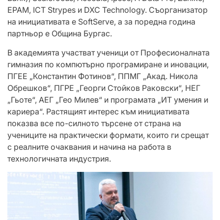
EPAM, ICT Strypes и DXC Technology. Съорганизатор
на инициативата е SoftServe, а за поредна година
партньор е Община Бургас.
В академията участват ученици от Професионалната
гимназия по компютърно програмиране и иновации,
ПГЕЕ „Константин Фотинов“, ППМГ „Акад. Никола
Обрешков“, ПГРЕ „Георги Стойков Раковски“, НЕГ
„Гьоте“, АЕГ „Гео Милев“ и програмата „ИТ умения и
кариера“. Растящият интерес към инициативата
показва все по-силното търсене от страна на
учениците на практически формати, които ги срещат
с реалните очаквания и начина на работа в
технологичната индустрия.