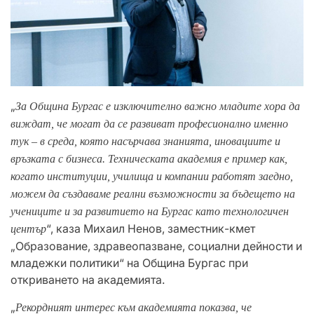
„
За Община Бургас е изключително важно младите хора да
виждат, че могат да се развиват професионално именно
тук – в среда, която насърчава знанията, иновациите и
връзката с бизнеса. Техническата академия е пример как,
когато институции, училища и компании работят заедно,
можем да създаваме реални възможности за бъдещето на
учениците и за развитието на Бургас като технологичен
“, каза Михаил Ненов, заместник-кмет
център
„Образование, здравеопазване, социални дейности и
младежки политики“ на Община Бургас при
откриването на академията.
„
Рекордният интерес към академията показва, че