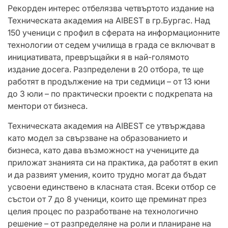
Рекорден интерес отбелязва четвъртото издание на
Техническата академия на AIBEST в гр.Бургас. Над
150 ученици с профил в сферата на информационните
технологии от седем училища в града се включват в
инициативата, превръщайки я в най-голямото
издание досега. Разпределени в 20 отбора, те ще
работят в продължение на три седмици – от 13 юни
до 3 юли – по практически проекти с подкрепата на
ментори от бизнеса.
Техническата академия на AIBEST се утвърждава
като модел за свързване на образованието и
бизнеса, като дава възможност на учениците да
приложат знанията си на практика, да работят в екип
и да развият умения, които трудно могат да бъдат
усвоени единствено в класната стая. Всеки отбор се
състои от 7 до 8 ученици, които ще преминат през
целия процес по разработване на технологично
решение – от разпределяне на роли и планиране на