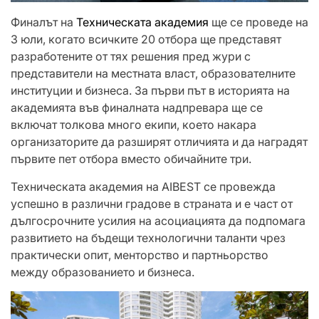
Финалът на
Техническата академия
ще се проведе на
3 юли, когато всичките 20 отбора ще представят
разработените от тях решения пред жури с
представители на местната власт, образователните
институции и бизнеса. За първи път в историята на
академията във финалната надпревара ще се
включат толкова много екипи, което накара
организаторите да разширят отличията и да наградят
първите пет отбора вместо обичайните три.
Техническата академия на AIBEST се провежда
успешно в различни градове в страната и е част от
дългосрочните усилия на асоциацията да подпомага
развитието на бъдещи технологични таланти чрез
практически опит, менторство и партньорство
между образованието и бизнеса.