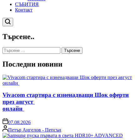
СЪБИТИЯ
Контакт
Търсене
Търсене..
Търсене
за:
Последни новини
Vivacom стартира с изненадващи Шок оферти
през август
онлайн
on
07.08.2026
Posted
Петър Ангелов - Пепсън
by