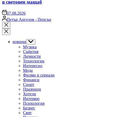
в световен мащаб
on
07.08.2026
Posted
Петър Ангелов - Пепсън
by
Close
search
новини
Show
sub
Музика
menu
Събития
Личности
Технологии
Интересно
Мода
Филми и сериали
Финанси
Спорт
Празници
Хотели
Интервю
Психология
Бизнес
Свят