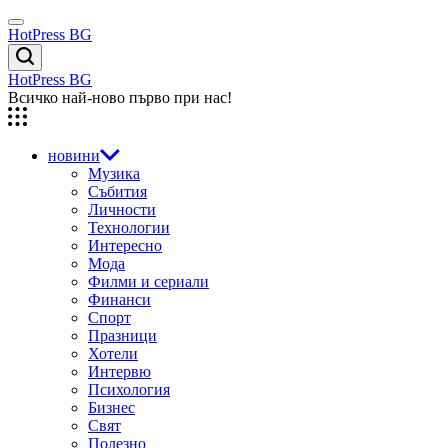
Skip
Menu
to
HotPress BG
content
Търсене
HotPress BG
Всичко най-ново първо при нас!
новини
Музика
Събития
Личности
Технологии
Интересно
Мода
Филми и сериали
Финанси
Спорт
Празници
Хотели
Интервю
Психология
Бизнес
Свят
Полезно