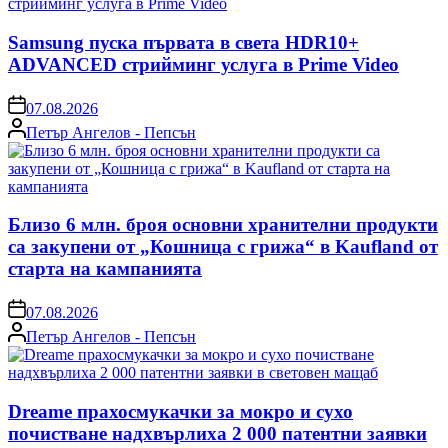
Samsung пуска първата в света HDR10+
ADVANCED стрийминг услуга в Prime Video
on
07.08.2026
Posted
Петър Ангелов - Пепсън
by
Близо 6 млн. броя основни хранителни продукти
са закупени от „Кошница с грижа“ в Kaufland от
старта на кампанията
on
07.08.2026
Posted
Петър Ангелов - Пепсън
by
Dreame прахосмукачки за мокро и сухо
почистване надхвърлиха 2 000 патентни заявки