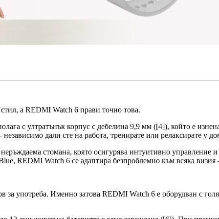
 стил, а REDMI Watch 6 прави точно това.
лага с ултратънък корпус с дебелина 9,9 мм ([4]), който е изнен
 – независимо дали сте на работа, тренирате или релаксирате у до
 неръждаема стомана, която осигурява интуитивно управление и
er Blue, REDMI Watch 6 се адаптира безпроблемно към всяка визи
тов за употреба. Именно затова REDMI Watch 6 е оборудван с голя