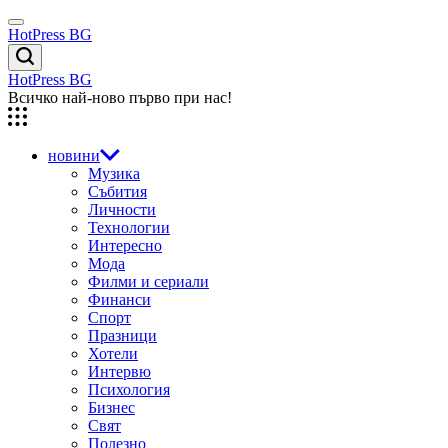
Skip
Menu
to
HotPress BG
content
Търсене
HotPress BG
Всичко най-ново първо при нас!
новини
Музика
Събития
Личности
Технологии
Интересно
Мода
Филми и сериали
Финанси
Спорт
Празници
Хотели
Интервю
Психология
Бизнес
Свят
Полезно