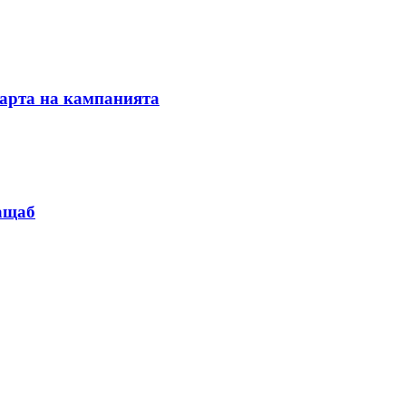
тарта на кампанията
мащаб