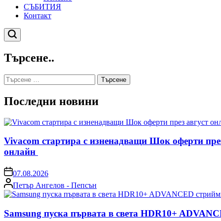
СЪБИТИЯ
Контакт
Търсене
Търсене..
Търсене
за:
Последни новини
Vivacom стартира с изненадващи Шок оферти пре
онлайн
on
07.08.2026
Posted
Петър Ангелов - Пепсън
by
Samsung пуска първата в света HDR10+ ADVANCE