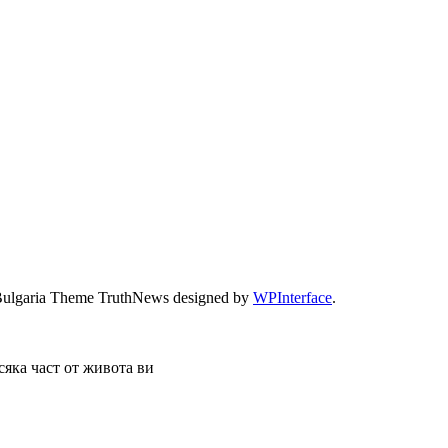
Bulgaria Theme TruthNews designed by
WPInterface
.
сяка част от живота ви