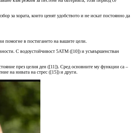
аване към режим за пестене на батерията, този период се
збор за хората, които ценят удобството и не искат постоянно да
ви помогне в постигането на вашите цели.
ивности. С водоустойчивост 5ATM ([10]) и усъвършенстван
ояние през целия ден ([11]). Сред основните му функции са –
ние на нивата на стрес ([15]) и други.