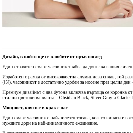
Дизайн, в който ще се влюбите от пръв поглед
Един страхотен смарт часовник трябва да допълва вашия личен
Изработен с рамка от високоякостна алуминиева сплав, той разпо
([5]), часовникът е достатъчно удобен за носене през целия ден
Премиум дизайнът с два бутона включва въртяща се коронка от
стилни цветови варианта – Obsidian Black, Silver Gray и Glaci
Мощност, която е в крак с вас
Един смарт часовник е най-полезен тогава, когато винаги е го
нуждите дори на най-динамичното ежедневие.