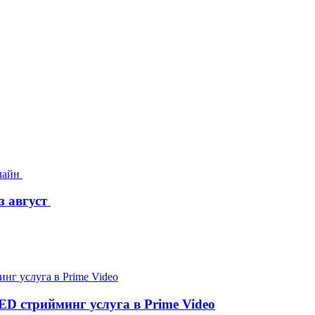
з август
D стрийминг услуга в Prime Video