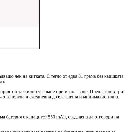
адващо лек на китката. С тегло от едва 31 грама без каишката
ма.
 приятно тактилно усещане при използване. Предлаган в три
я – от спортна и ежедневна до елегантна и минималистична.
ма батерия с капацитет 550 mAh, създадена да отговори на