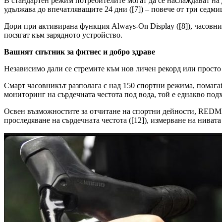
В стандартен режим потребителите могат да се наслаждават на д
удължава до впечатляващите 24 дни ([7]) – повече от три седми
Дори при активирана функция Always-On Display ([8]), часовник
посягат към зарядното устройство.
Вашият спътник за фитнес и добро здраве
Независимо дали се стремите към нов личен рекорд или просто
Смарт часовникът разполага с над 150 спортни режима, помага
мониторинг на сърдечната честота под вода, той е еднакво подх
Освен възможностите за отчитане на спортни дейности, REDMI 
проследяване на сърдечната честота ([12]), измерване на нивата 