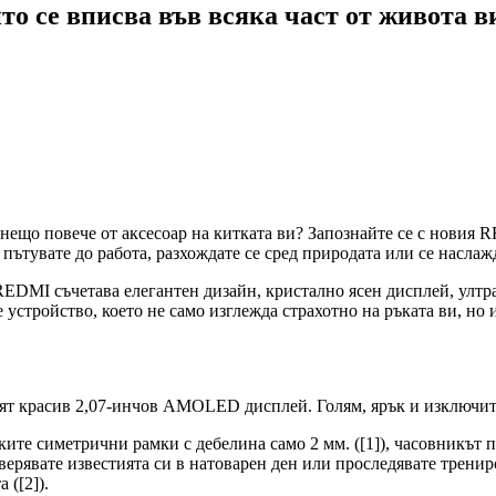
о се вписва във всяка част от живота в
ещо повече от аксесоар на китката ви? Запознайте се с новия R
 пътувате до работа, разхождате се сред природата или се наслаж
EDMI съчетава елегантен дизайн, кристално ясен дисплей, ултр
е устройство, което не само изглежда страхотно на ръката ви, н
ят красив 2,07-инчов AMOLED дисплей. Голям, ярък и изключител
ите симетрични рамки с дебелина само 2 мм. ([1]), часовникът 
ерявате известията си в натоварен ден или проследявате трениро
 ([2]).