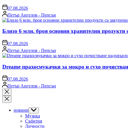
on
07.08.2026
Posted
Петър Ангелов - Пепсън
by
Близо 6 млн. броя основни хранителни продукти 
on
07.08.2026
Posted
Петър Ангелов - Пепсън
by
Dreame прахосмукачки за мокро и сухо почистван
on
07.08.2026
Posted
Петър Ангелов - Пепсън
by
Close
search
новини
Show
sub
Музика
menu
Събития
Личности