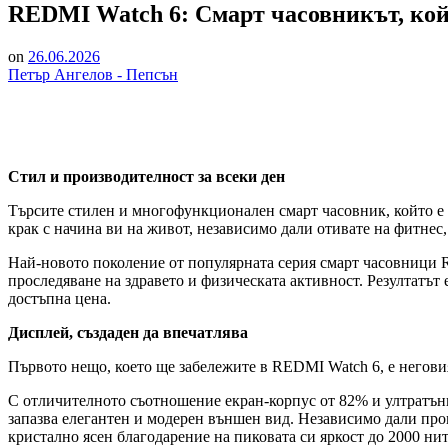
REDMI Watch 6: Смарт часовникът, койт
on
26.06.2026
Петър Ангелов - Пепсън
Стил и производителност за всеки ден
Търсите стилен и многофункционален смарт часовник, който е н
крак с начина ви на живот, независимо дали отивате на фитнес,
Най-новото поколение от популярната серия смарт часовници R
проследяване на здравето и физическата активност. Резултатът 
достъпна цена.
Дисплей, създаден да впечатлява
Първото нещо, което ще забележите в REDMI Watch 6, е негови
С отличителното съотношение екран-корпус от 82% и ултратънк
запазва елегантен и модерен външен вид. Независимо дали пров
кристално ясен благодарение на пиковата си яркост до 2000 нита