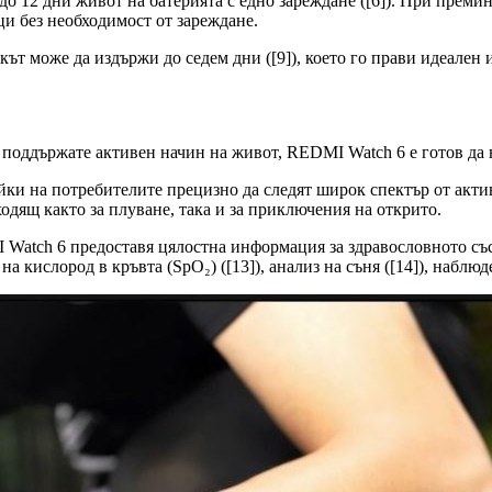
о 12 дни живот на батерията с едно зареждане ([6]). При премин
ци без необходимост от зареждане.
ът може да издържи до седем дни ([9]), което го прави идеален и
 поддържате активен начин на живот, REDMI Watch 6 e готов да 
йки на потребителите прецизно да следят широк спектър от акт
одящ както за плуване, така и за приключения на открито.
Watch 6 предоставя цялостна информация за здравословното съст
на кислород в кръвта (SpO₂) ([13]), анализ на съня ([14]), наблюде