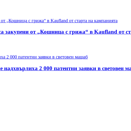
са закупени от „Кошница с грижа“ в Kaufland от с
е надхвърлиха 2 000 патентни заявки в световен 