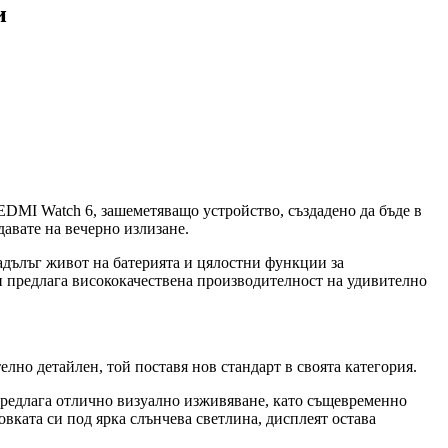
и
EDMI Watch 6, зашеметяващо устройство, създадено да бъде в
давате на вечерно излизане.
адълъг живот на батерията и цялостни функции за
о и предлага висококачествена производителност на удивително
но детайлен, той поставя нов стандарт в своята категория.
предлага отлично визуално изживяване, като същевременно
вката си под ярка слънчева светлина, дисплеят остава