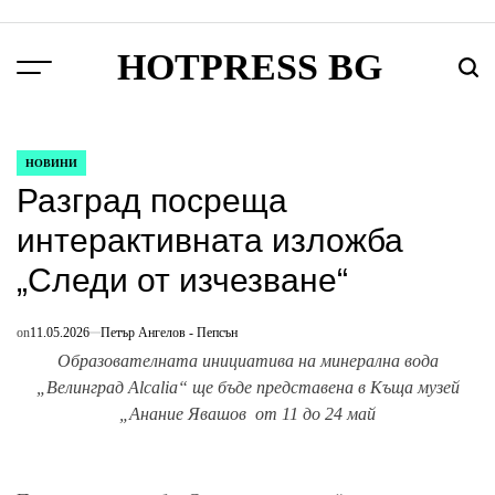
Skip
to
HOTPRESS BG
content
Menu
Търс
НОВИНИ
POSTED
Разград посреща
IN
интерактивната изложба
„Следи от изчезване“
on
11.05.2026
Петър Ангелов - Пепсън
Образователната инициатива на минерална вода
„Велинград Alcalia“ ще бъде представена в Къща музей
„Анание Явашов от 11 до 24 май