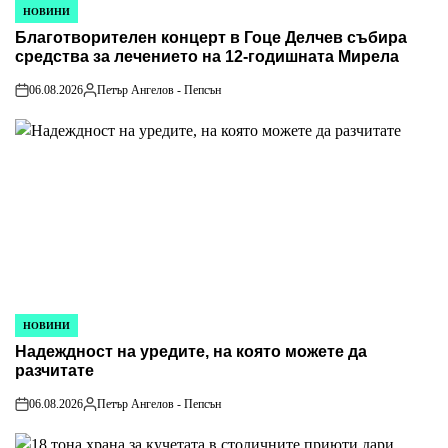
НОВИНИ
POSTED
Благотворителен концерт в Гоце Делчев събира
IN
средства за лечението на 12-годишната Мирела
06.08.2026
Петър Ангелов - Пепсън
on
Posted
by
НОВИНИ
POSTED
Надеждност на уредите, на която можете да
IN
разчитате
06.08.2026
Петър Ангелов - Пепсън
on
Posted
by