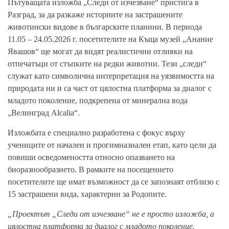
Пътуващата изложба „Следи от изчезване“ пристига в
Разград, за да разкаже историите на застрашените
животински видове в българските планини. В периода
11.05 – 24.05.2026 г. посетителите на Къща музей „Анание
Явашов“ ще могат да видят реалистични отливки на
отпечатъци от стъпките на редки животни. Тези „следи“
служат като символична интерпретация на уязвимостта на
природата ни и са част от цялостна платформа за диалог с
младото поколение, подкрепена от минерална вода
„Велинград Alcalia“.
Изложбата е специално разработена с фокус върху
учениците от начален и прогимназиален етап, като цели да
повиши осведомеността относно опазването на
биоразнообразието. В рамките на посещението
посетителите ще имат възможност да се запознаят отблизо с
15 застрашени вида, характерни за Родопите.
„Проектът „Следи от изчезване“ не е просто изложба, а
цялостна платформа за диалог с младото поколение.