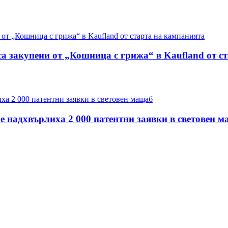
са закупени от „Кошница с грижа“ в Kaufland от с
е надхвърлиха 2 000 патентни заявки в световен 