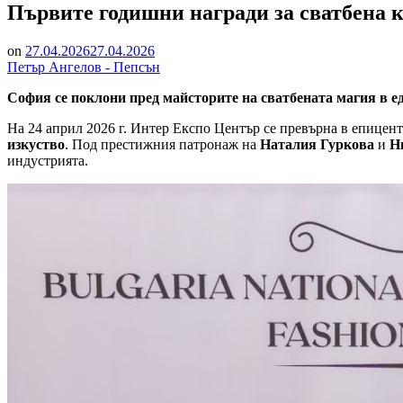
Първите годишни награди за сватбена к
on
27.04.2026
27.04.2026
Петър Ангелов - Пепсън
София се поклони пред майсторите на сватбената магия в 
На 24 април 2026 г. Интер Експо Център се превърна в епицент
изкуство
. Под престижния патронаж на
Наталия Гуркова
и
Н
индустрията.