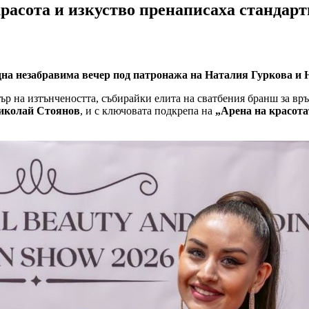
расота и изкуство пренаписаха стандарт
една незабравима вечер под патронажа на Наталия Гуркова и
ър на изтънчеността, събирайки елита на сватбения бранш за вр
иколай Стоянов
, и с ключовата подкрепа на
„Арена на красота