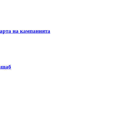
тарта на кампанията
мащаб