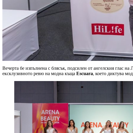
Вечерта бе изпълнена с блясък, подсилен от ангелския глас на
ексклузивното ревю на модна къща
Escuara
, което диктува мо