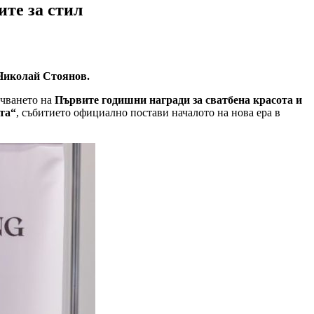
ите за стил
 Николай Стоянов.
ъчването на
Първите годишни награди за сватбена красота и
та“
, събитието официално постави началото на нова ера в