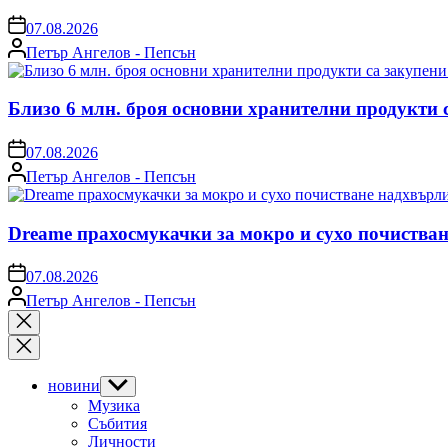
on
07.08.2026
Posted
Петър Ангелов - Пепсън
by
Близо 6 млн. броя основни хранителни продукти 
on
07.08.2026
Posted
Петър Ангелов - Пепсън
by
Dreame прахосмукачки за мокро и сухо почистван
on
07.08.2026
Posted
Петър Ангелов - Пепсън
by
Close
search
новини
Show
sub
Музика
menu
Събития
Личности