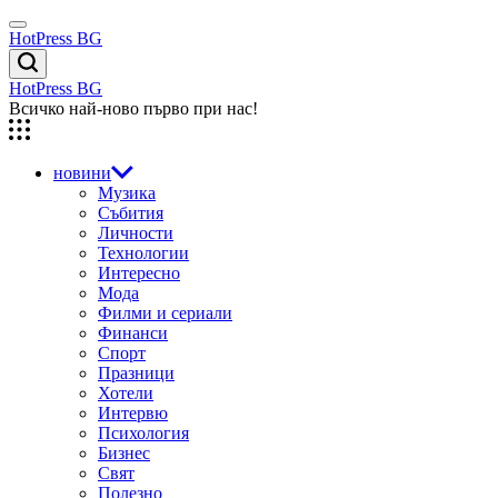
Skip
Menu
to
HotPress BG
content
Търсене
HotPress BG
Всичко най-ново първо при нас!
новини
Музика
Събития
Личности
Технологии
Интересно
Мода
Филми и сериали
Финанси
Спорт
Празници
Хотели
Интервю
Психология
Бизнес
Свят
Полезно