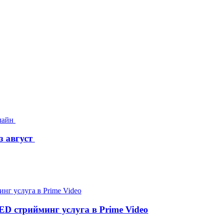
з август
D стрийминг услуга в Prime Video