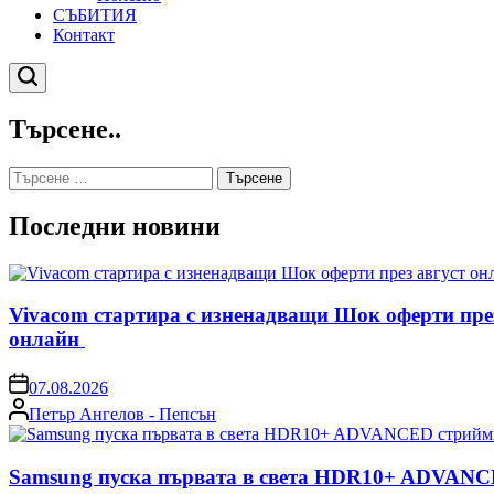
СЪБИТИЯ
Контакт
Търсене
Търсене..
Търсене
за:
Последни новини
Vivacom стартира с изненадващи Шок оферти пре
онлайн
on
07.08.2026
Posted
Петър Ангелов - Пепсън
by
Samsung пуска първата в света HDR10+ ADVANCE