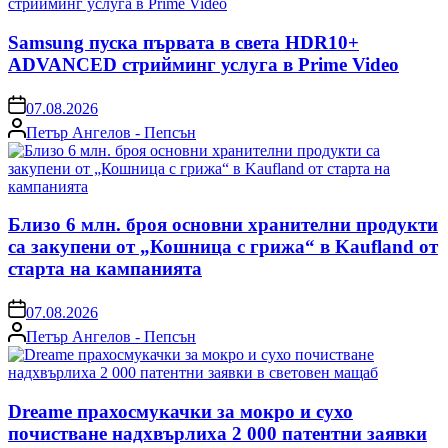
Samsung пуска първата в света HDR10+
ADVANCED стрийминг услуга в Prime Video
on
07.08.2026
Posted
Петър Ангелов - Пепсън
by
Близо 6 млн. броя основни хранителни продукти
са закупени от „Кошница с грижа“ в Kaufland от
старта на кампанията
on
07.08.2026
Posted
Петър Ангелов - Пепсън
by
Dreame прахосмукачки за мокро и сухо
почистване надхвърлиха 2 000 патентни заявки