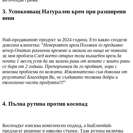
3. Успокояващ Натурален крем при разширени
вени
Най-продаваният продукт за 2024 година. Ето какво споделя
доволна клиентка: “
Невероятен крем.Ползвам го предимно
вечер.Опитах различни кремове и мазила но нищо не помогна
за моя проблем.След което открих този вълшебен крем.За
почти 1 месец успя да ми заличи рани от вените с които рани
се боря от 2 години. Препоръчвам да го пробват, хора с
венозни проблеми по кожата. Изключително съм доволна от
резултата! Благодаря Ви, че създавате толкова добри и
екологично чисти продукти!!!
”
4. Пълна рутина против косопад
Косопадът изисква комплексен подход, а InaEssentials
предлагат решение в няколко стъпки. Тази рутина включва