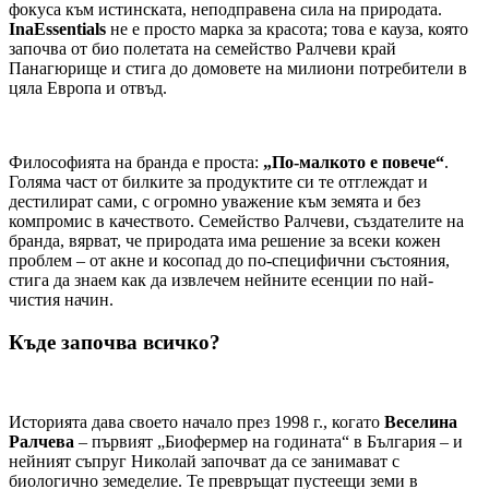
фокуса към истинската, неподправена сила на природата.
InaEssentials
не е просто марка за красота; това е кауза, която
започва от био полетата на семейство Ралчеви край
Панагюрище и стига до домовете на милиони потребители в
цяла Европа и отвъд.
Философията на бранда е проста:
„По-малкото е повече“
.
Голяма част от билките за продуктите си те отглеждат и
дестилират сами, с огромно уважение към земята и без
компромис в качеството. Семейство Ралчеви, създателите на
бранда, вярват, че природата има решение за всеки кожен
проблем – от акне и косопад до по-специфични състояния,
стига да знаем как да извлечем нейните есенции по най-
чистия начин.
Къде започва всичко?
Историята дава своето начало през 1998 г., когато
Веселина
Ралчева
– първият „Биофермер на годината“ в България – и
нейният съпруг Николай започват да се занимават с
биологично земеделие. Те превръщат пустеещи земи в