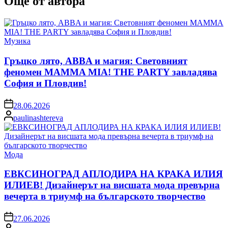
Още от автора
Posted
Музика
in
Гръцко лято, ABBA и магия: Световният
феномен MAMMA MIA! THE PARTY завладява
София и Пловдив!
on
28.06.2026
Posted
paulinashtereva
by
Posted
Мода
in
ЕВКСИНОГРАД АПЛОДИРА НА КРАКА ИЛИЯ
ИЛИЕВ! Дизайнерът на висшата мода превърна
вечерта в триумф на българското творчество
on
27.06.2026
Posted