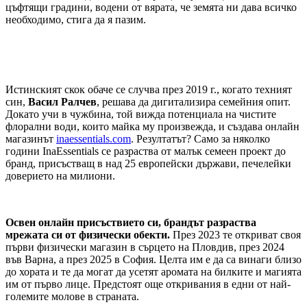
цъфтящи градини, водени от вярата, че земята ни дава всичко
необходимо, стига да я пазим.
Истинският скок обаче се случва през 2019 г., когато техният
син,
Васил Ралчев
, решава да дигитализира семейния опит.
Докато учи в чужбина, той вижда потенциала на чистите
флорални води, които майка му произвежда, и създава онлайн
магазинът
inaessentials.com
. Резултатът? Само за няколко
години InaEssentials се разраства от малък семеен проект до
бранд, присъстващ в над 25 европейски държави, печелейки
доверието на милиони.
Oсвен онлайн присъствието си, брандът разраства
мрежата си от физически обекти.
През 2023 те откриват своя
първи физически магазин в сърцето на Пловдив, през 2024
във Варна, а през 2025 в София. Целта им е да са винаги близо
до хората и те да могат да усетят аромата на билките и магията
им от първо лице. Предстоят още откривания в едни от най-
големите молове в страната.