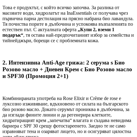
Това е продуктът, с който всичко започва. За разлика от
масовите води, хидролатът на InaEssentials се получава чрез
първична парна дестилация на прясно набрана био лавандула.
Тя почиства порите в дълбочина и успокоява възпаленията по
естествен път. С актуалната оферта
„Купи 2, вземи 1
подарък“
, тя остава най-предпочитаният избор за семейства и
тийнейджъри, борещи се с проблемната кожа.
2. Интензивна Anti-Age грижа: 2 серума s Био
Розово масло + Дневен Крем с Био Розово масло
и SPF30 (Промоция 2+1)
Комбинираната употреба на Rose Elixir и Crème de rose е
луксозно изживяване, вдъхновено от силата на българското
био розово масло. Докато серумът прониква в дълбочина, за
да изглади фините линии и да регенерира клетките,
хидратиращият крем „запечатва“ влагата и създава невидима
бариера с SPF 30 срещу фотостареенето. Заедно те не само
изравняват тена и озаряват лицето, но и осигуряват цялостна
анти-ейдж грижа.