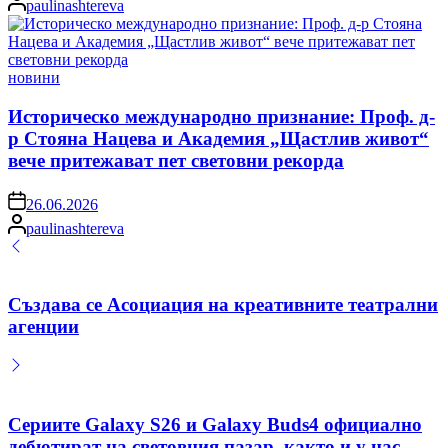
paulinashtereva
by
Posted
новини
in
Историческо международно признание: Проф. д-
р Стояна Нацева и Академия „Щастлив живот“
вече притежават пет световни рекорда
on
26.06.2026
Posted
paulinashtereva
by
Създава се Асоциация на креативните театрални
агенции
Сериите Galaxy S26 и Galaxy Buds4 официално
дебютират на световния пазар, както и у нас