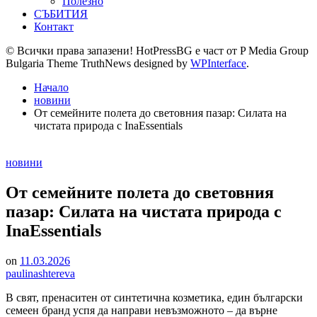
Полезно
СЪБИТИЯ
Контакт
© Всички права запазени! HotPressBG е част от P Media Group
Bulgaria Theme TruthNews designed by
WPInterface
.
Начало
новини
От семейните полета до световния пазар: Силата на
чистата природа с InaEssentials
Posted
новини
in
От семейните полета до световния
пазар: Силата на чистата природа с
InaEssentials
on
11.03.2026
paulinashtereva
В свят, пренаситен от синтетична козметика, един български
семеен бранд успя да направи невъзможното – да върне