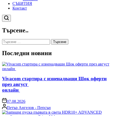
СЪБИТИЯ
Контакт
Търсене
Търсене..
Търсене
за:
Последни новини
Vivacom стартира с изненадващи Шок оферти
през август
онлайн
on
07.08.2026
Posted
Петър Ангелов - Пепсън
by