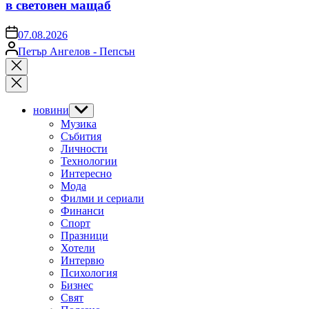
в световен мащаб
on
07.08.2026
Posted
Петър Ангелов - Пепсън
by
Close
search
новини
Show
sub
Музика
menu
Събития
Личности
Технологии
Интересно
Мода
Филми и сериали
Финанси
Спорт
Празници
Хотели
Интервю
Психология
Бизнес
Свят