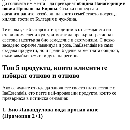
до голямата им мечта – да превърнат
община Панагюрище в
новия Прованс на Европа
. Стъпка напред са и
организираните розобери, на които семейството посреща
хиляди гости от България и чужбина.
Те вярват, че българските традиции в отглеждането на
етеричномаслени култури могат да превърнат региона в
световен център за био земеделие и екотуризъм. С всяко
засадено коренче лавандула и роза, InaEssentials не само
създава продукти, но и гради бъдеще за местната общност,
съживявайки земята и духа на региона.
Топ 5 продукта, които клиентите
избират отново и отново
Ако се чудите откъде да започнете своето пътешествие с
InaEssentials, ето петте най-продавани продукта, които се
превърнаха в истинска сензация:
1. Био Лавандулова вода против акне
(Промоция 2+1)