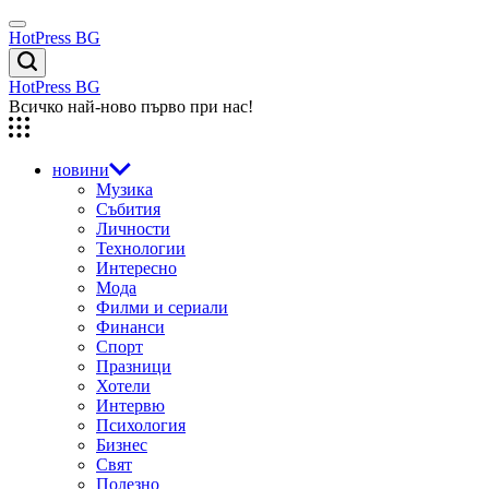
Skip
Menu
to
HotPress BG
content
Търсене
HotPress BG
Всичко най-ново първо при нас!
новини
Музика
Събития
Личности
Технологии
Интересно
Мода
Филми и сериали
Финанси
Спорт
Празници
Хотели
Интервю
Психология
Бизнес
Свят
Полезно