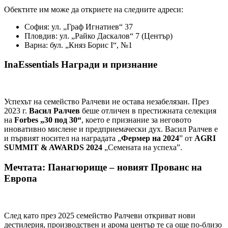
Обектите им може да откриете на следните адреси:
София: ул. „Граф Игнатиев“ 37
Пловдив: ул. „Райко Даскалов“ 7 (Център)
Варна: бул. „Княз Борис I“, №1
InaEssentials Награди и признание
Успехът на семейство Ралчеви не остава незабелязан. През
2023 г.
Васил Ралчев
беше отличен в престижната селекция
на
Forbes „30 под 30“
, което е признание за неговото
иновативно мислене и предприемачески дух. Васил Ралчев е
и първият носител на наградата „
Фермер на 2024
” от
AGRI
SUMMIT & AWARDS 2024
„Семената на успеха”.
Мечтата: Панагюрище – новият Прованс на
Европа
След като през 2025 семейство Ралчеви откриват нови
дестилерия, производствен и арома център те са още по-близо