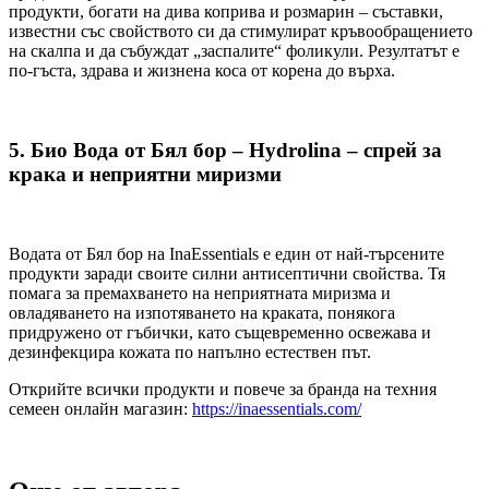
продукти, богати на дива коприва и розмарин – съставки,
известни със свойството си да стимулират кръвообращението
на скалпа и да събуждат „заспалите“ фоликули. Резултатът е
по-гъста, здрава и жизнена коса от корена до върха.
5. Био Вода от Бял бор – Hydrolina – спрей за
крака и неприятни миризми
Водата от Бял бор на InaEssentials е един от най-търсените
продукти заради своите силни антисептични свойства. Тя
помага за премахването на неприятната миризма и
овладяването на изпотяването на краката, понякога
придружено от гъбички, като същевременно освежава и
дезинфекцира кожата по напълно естествен път.
Открийте всички продукти и повече за бранда на техния
семеен онлайн магазин:
https://inaessentials.com/