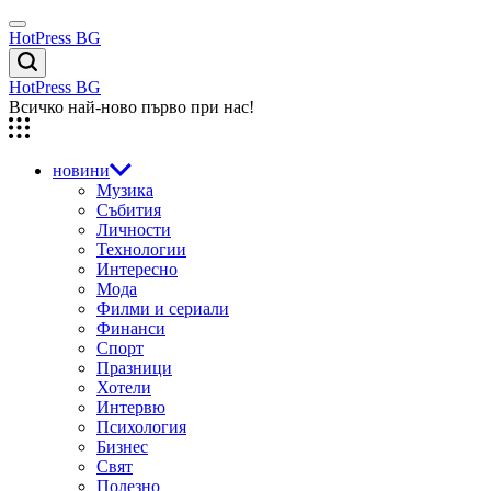
Skip
Menu
to
HotPress BG
content
Търсене
HotPress BG
Всичко най-ново първо при нас!
новини
Музика
Събития
Личности
Технологии
Интересно
Мода
Филми и сериали
Финанси
Спорт
Празници
Хотели
Интервю
Психология
Бизнес
Свят
Полезно