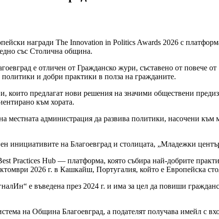
ейски награди The Innovation in Politics Awards 2026 с платфор
едно със Столична община.
гоевград е отличен от Гражданско жури, съставено от повече от 
 политики и добри практики в полза на гражданите.
тиви, които предлагат нови решения на значими обществени преди
иентирано към хората.
на местната администрация да развива политики, насочени към 
вен инициативите на Благоевград и столицата, „Младежки център
est Practices Hub — платформа, която събира най-добрите прак
томври 2026 г. в Кашкайш, Португалия, който е Европейска стол
алИн“ е въведена през 2024 г. и има за цел да повиши гражданс
истема на Община Благоевград, а подателят получава имейл с вх