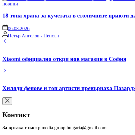
Posted
новини
in
18 тона храна за кучетата в столичните приюти д
on
06.08.2026
Posted
Петър Ангелов - Пепсън
by
Xiaomi официално откри нов магазин в София
Хиляди фенове и топ артисти превърнаха Пазардж
Контакт
За връзка с нас:
p.media.group.bulgaria@gmail.com