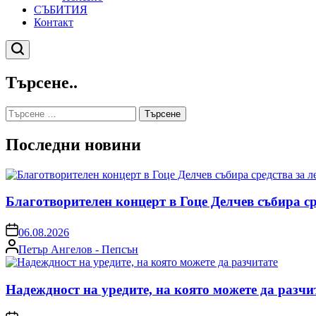
СЪБИТИЯ
Контакт
Търсене
Търсене..
Търсене
за:
Последни новини
Благотворителен концерт в Гоце Делчев събира с
on
06.08.2026
Posted
Петър Ангелов - Пепсън
by
Надеждност на уредите, на която можете да разчи