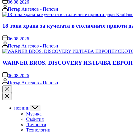
on
06.08.2026
Posted
Петър Ангелов - Пепсън
by
18 тона храна за кучетата в столичните приюти д
on
06.08.2026
Posted
Петър Ангелов - Пепсън
by
WARNER BROS. DISCOVERY ИЗЛЪЧВА ЕВРО
on
06.08.2026
Posted
Петър Ангелов - Пепсън
by
Close
search
новини
Show
sub
Музика
menu
Събития
Личности
Технологии