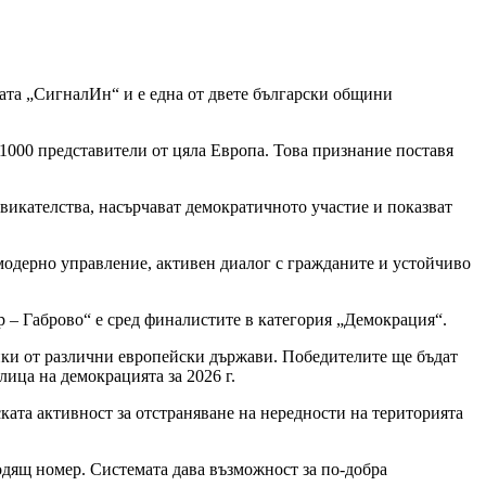
мата „СигналИн“ и е една от двете български общини
1000 представители от цяла Европа. Това признание поставя
звикателства, насърчават демократичното участие и показват
модерно управление, активен диалог с гражданите и устойчиво
 – Габрово“ е сред финалистите в категория „Демокрация“.
тики от различни европейски държави. Победителите ще бъдат
ица на демокрацията за 2026 г.
ката активност за отстраняване на нередности на територията
одящ номер. Системата дава възможност за по-добра