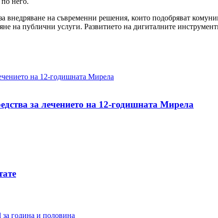
 по него.
за внедряване на съвременни решения, които подобряват комуни
яне на публични услуги. Развитието на дигиталните инструменти
редства за лечението на 12-годишната Мирела
тате