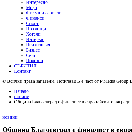
Интересно
Мода
Филми и сериали
Финанси
Спорт
Празници
Хотели
Интервю
Психология
Бизнес
Свят
Полезно
СЪБИТИЯ
Контакт
© Всички права запазени! HotPressBG е част от P Media Group 
Начало
новини
Община Благоевград е финалист в европейските награди The
Posted
новини
in
Община Благоевград е финалист в европе