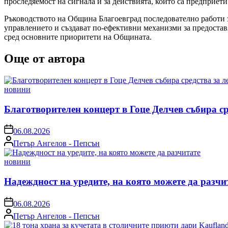
проследяемост на сигнала и за действията, които са предприети
Ръководството на Община Благоевград последователно работи 
управлението и създават по-ефективни механизми за предостав
сред основните приоритети на Общината.
Още от автора
Posted
новини
in
Благотворителен концерт в Гоце Делчев събира с
on
06.08.2026
Posted
Петър Ангелов - Пепсън
by
Posted
новини
in
Надеждност на уредите, на която можете да разчи
on
06.08.2026
Posted
Петър Ангелов - Пепсън
by