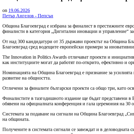
on
19.06.2026
Петър Ангелов - Пепсън
Община Благоевград е избрана за финалист в престижните европ
финалисти в категория „Дигитални иновации и управление“ за
От над 300 кандидатури от 35 държави проектът на Община Бла
Благоевград сред водещите европейски примери за иновативни
The Innovation in Politics Awards отличават проекти и инициа
как институциите могат да работят по-открито, ефективно и ор
Номинацията на Община Благоевград е признание за усилията 
развитие на общността.
Отличени за финалите български проекти са общо три, като ос
Финалистите в тазгодишното издание ще бъдат представени в B
обявени на официалната конференция и гала церемония на 30 ок
Системата за подаване на сигнали на Община Благоевград „Сигн
на общината.
Получените в системата сигнали се завеждат и в деловодната с