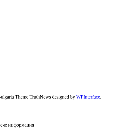
Bulgaria Theme TruthNews designed by
WPInterface
.
овече информация