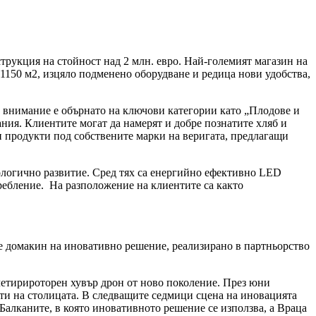
трукция на стойност над 2 млн. евро. Най-големият магазин на
 1150 м2, изцяло подменено оборудване и редица нови удобства,
о внимание е обърнато на ключови категории като „Плодове и
ния. Клиентите могат да намерят и добре познатите хляб и
 и продукти под собствените марки на веригата, предлагащи
кологично развитие. Сред тях са енергийно ефективно LED
ребление.
На разположение на клиентите са както
е домакин на иновативно решение, реализирано в партньорство
 четирироторен хувър дрон от ново поколение. През юни
ти на столицата. В следващите седмици сцена на иновацията
 Балканите, в която иновативното решение се използва, а Враца