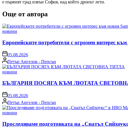
е първият град извън София, над който дронът лети.
Още от автора
Posted
новини
in
Европейските потребители с огромен интерес към
on
05.08.2026
Posted
Петър Ангелов - Пепсън
by
Posted
новини
in
БЪЛГАРИЯ ПОСЯГА КЪМ ЛЮТАТА СВЕТОВН
on
05.08.2026
Posted
Петър Ангелов - Пепсън
by
Posted
новини
in
Проследяваме подготовката на „Сиатъл Сийхоук