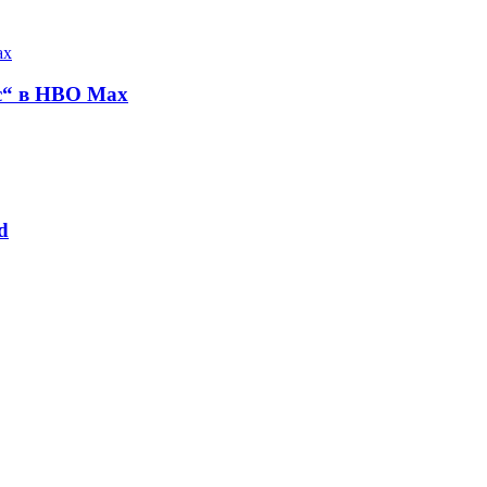
с“ в HBO Max
d