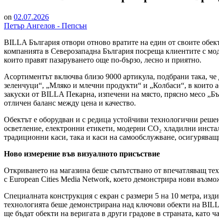
on
02.07.2026
Петър Ангелов - Пепсън
BILLA България отвори отново вратите на един от своите обек
компанията в Северозападна България посреща клиентите с моде
които правят пазаруването още по-бързо, лесно и приятно.
Асортиментът включва близо 9000 артикула, подбрани така, че
зеленчуци“, „Мляко и млечни продукти“ и „Колбаси“, в които 
закуски от BILLA Пекарна, изпечени на място, прясно месо „Бъ
отличен баланс между цена и качество.
Обектът е оборудван и с редица устойчиви технологични решен
осветление, електронни етикети, модерни CO₂ хладилни инста
традиционни каси, така и каси на самообслужване, осигуряващ
Ново измерение във визуалното присъствие
Откриването на магазина беше съпътствано от впечатляващ те
с European Cities Media Network, което демонстрира нови възмо
Специалната конструкция с екран с размери 5 на 10 метра, изд
технологията беше демонстрирана над ключови обекти на BILLA
ще бъдат обекти на веригата в други градове в страната, като 