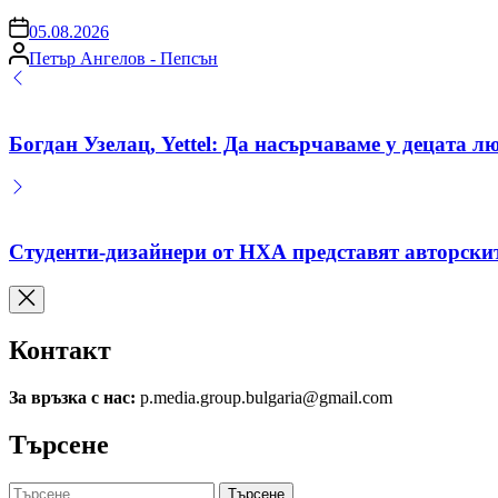
on
05.08.2026
Posted
Петър Ангелов - Пепсън
by
Богдан Узелац, Yettel: Да насърчаваме у децата л
Студенти-дизайнери от НХА представят авторскит
Контакт
За връзка с нас:
p.media.group.bulgaria@gmail.com
Търсене
Търсене