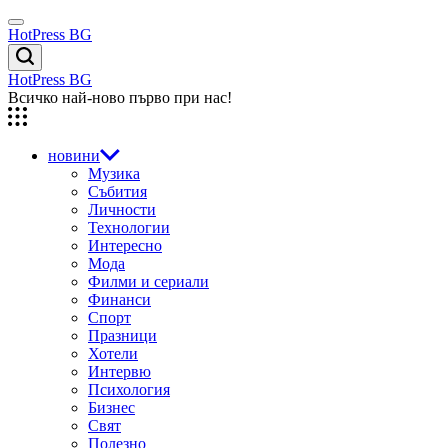
Skip
Menu
to
HotPress BG
content
Търсене
HotPress BG
Всичко най-ново първо при нас!
новини
Музика
Събития
Личности
Технологии
Интересно
Мода
Филми и сериали
Финанси
Спорт
Празници
Хотели
Интервю
Психология
Бизнес
Свят
Полезно