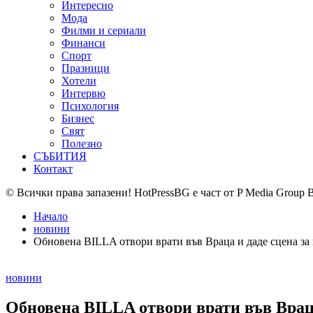
Интересно
Мода
Филми и сериали
Финанси
Спорт
Празници
Хотели
Интервю
Психология
Бизнес
Свят
Полезно
СЪБИТИЯ
Контакт
© Всички права запазени! HotPressBG е част от P Media Group 
Начало
новини
Обновена BILLA отвори врати във Враца и даде сцена за 
Posted
новини
in
Обновена BILLA отвори врати във Враца