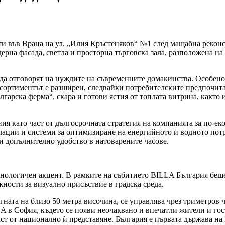
ти във Враца на ул. „Илия Кръстеняков“ №1 след мащабна реконс
рна фасада, светла и просторна търговска зала, разположена на
 да отговорят на нуждите на съвременните домакинства. Особен
асортиментът е разширен, следвайки потребителските предпочита
лгарска ферма“, скара и готови ястия от топлата витрина, както
ия като част от дългосрочната стратегия на компанията за по-е
лации и системи за оптимизиране на енергийното и водното пот
и допълнително удобство в натоварените часове.
хнологичен акцент. В рамките на събитието BILLA България беш
жности за визуално присъствие в градска среда.
игната на близо 50 метра височина, се управлява чрез триметров
 в София, където се появи неочаквано и впечатли жители и гос
част от национално ѝ представяне. България е първата държава на