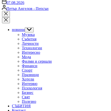
on
07.08.2026
Posted
Петър Ангелов - Пепсън
by
Close
search
новини
Show
sub
Музика
menu
Събития
Личности
Технологии
Интересно
Мода
Филми и сериали
Финанси
Спорт
Празници
Хотели
Интервю
Психология
Бизнес
Свят
Полезно
СЪБИТИЯ
Контакт