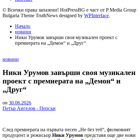
© Всички права запазени! HotPressBG е част от P Media Group
Bulgaria Theme TruthNews designed by
WPInterface
.
Начало
новини
Ники Урумов завърши своя музикален проект с
премиерата на „Демон“ и „Друг“
Posted
новини
in
Ники Урумов завърши своя музикален
проект с премиерата на „Демон“ и
„Друг“
on
30.06.2026
Петър Ангелов - Пепсън
След премиерата на първата песен „Не без теб“, филмовият
продуцент и режисьор
Ники Урумов
представя още две нови