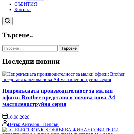
СЪБИТИЯ
Контакт
Търсене
Търсене..
Търсене
за:
Последни новини
Непрекъсната производителност за малки
офиси: Brother представя ключова нова A4
мастиленоструйна серия
on
10.08.2026
Posted
Петър Ангелов - Пепсън
by