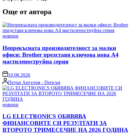
Още от автора
Posted
новини
in
Непрекъсната производителност за малки
офиси: Brother представя ключова нова A4
мастиленоструйна серия
on
10.08.2026
Posted
Петър Ангелов - Пепсън
by
Posted
новини
in
LG ELECTRONICS ОБЯВЯВА
ФИНАНСОВИТЕ СИ РЕЗУЛТАТИ ЗА
ВТОРОТО ТРИМЕСЕЧИЕ НА 2026 ГОДИНА