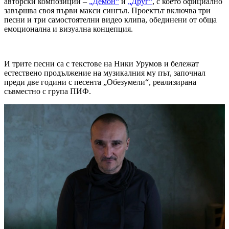
авторски композиции –
„Демон“
и
„Друг“
, с което официално
завършва своя първи макси сингъл. Проектът включва три
песни и три самостоятелни видео клипа, обединени от обща
емоционална и визуална концепция.
И трите песни са с текстове на Ники Урумов и бележат
естествено продължение на музикалния му път, започнал
преди две години с песента „Обезумели“, реализирана
съвместно с група ПИФ.