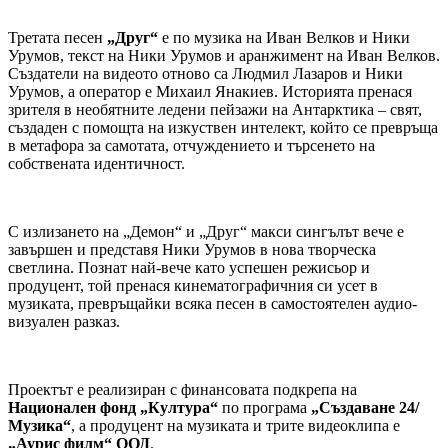
Третата песен
„Друг“
е по музика на Иван Велков и Ники
Урумов, текст на Ники Урумов и аранжимент на Иван Велков.
Създатели на видеото отново са Людмил Лазаров и Ники
Урумов, а оператор е Михаил Янакиев. Историята пренася
зрителя в необятните ледени пейзажи на Антарктика – свят,
създаден с помощта на изкуствен интелект, който се превръща
в метафора за самотата, отчуждението и търсенето на
собствената идентичност.
С излизането на „Демон“ и „Друг“ макси сингълът вече е
завършен и представя Ники Урумов в нова творческа
светлина. Познат най-вече като успешен режисьор и
продуцент, той пренася кинематографичния си усет в
музиката, превръщайки всяка песен в самостоятелен аудио-
визуален разказ.
Проектът е реализиран с финансовата подкрепа на
Национален фонд „Култура“
по програма
„Създаване 24/
Музика“
, а продуцент на музиката и трите видеоклипа е
„Аурис филм“ ООД
.