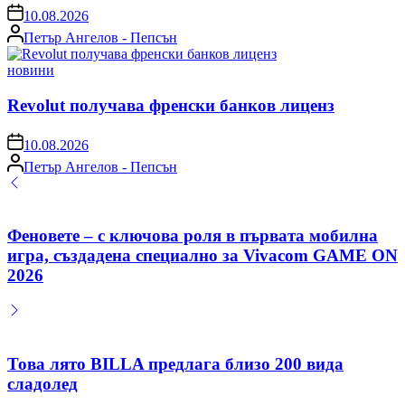
on
10.08.2026
Posted
Петър Ангелов - Пепсън
by
Posted
новини
in
Revolut получава френски банков лиценз
on
10.08.2026
Posted
Петър Ангелов - Пепсън
by
Феновете – с ключова роля в първата мобилна
игра, създадена специално за Vivacom GAME ON
2026
Това лято BILLA предлага близо 200 вида
сладолед