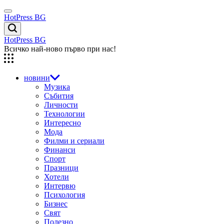
Skip
Menu
to
HotPress BG
content
Търсене
HotPress BG
Всичко най-ново първо при нас!
новини
Музика
Събития
Личности
Технологии
Интересно
Мода
Филми и сериали
Финанси
Спорт
Празници
Хотели
Интервю
Психология
Бизнес
Свят
Полезно