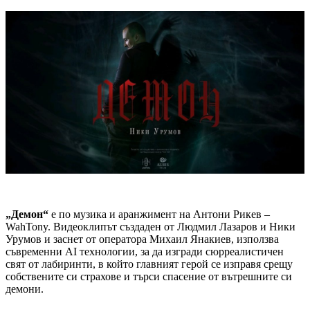
„Демон“
е по музика и аранжимент на Антони Рикев –
WahTony. Видеоклипът създаден от Людмил Лазаров и Ники
Урумов и заснет от оператора Михаил Янакиев, използва
съвременни AI технологии, за да изгради сюрреалистичен
свят от лабиринти, в който главният герой се изправя срещу
собствените си страхове и търси спасение от вътрешните си
демони.