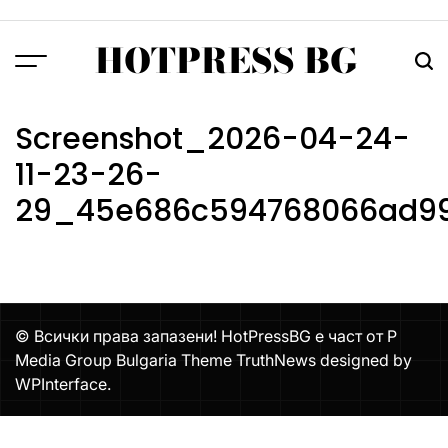
Skip
to
HOTPRESS BG
content
Menu
Тър
Screenshot_2026-04-24-
11-23-26-
29_45e686c594768066ad99
© Всички права запазени! HotPressBG е част от P
Media Group Bulgaria Theme TruthNews designed by
WPInterface
.