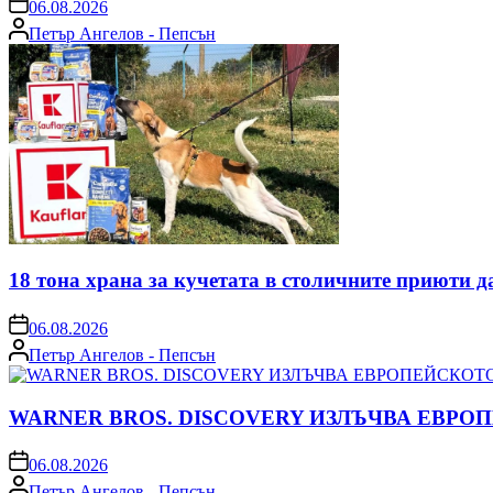
on
06.08.2026
Posted
Петър Ангелов - Пепсън
by
18 тона храна за кучетата в столичните приюти д
on
06.08.2026
Posted
Петър Ангелов - Пепсън
by
WARNER BROS. DISCOVERY ИЗЛЪЧВА ЕВРО
on
06.08.2026
Posted
Петър Ангелов - Пепсън