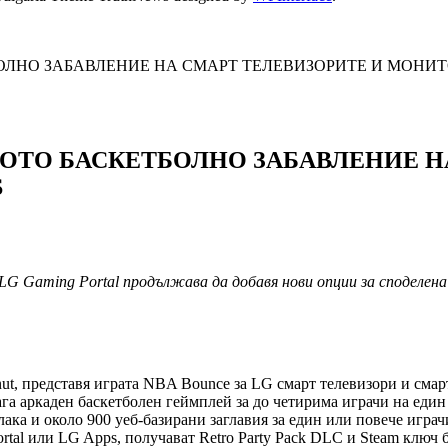
ЛНО ЗАБАВЛЕНИЕ НА СМАРТ ТЕЛЕВИЗОРИТЕ И МОНИТО
ОТО БАСКЕТБОЛНО ЗАБАВЛЕНИЕ Н
S
LG Gaming Portal продължава да добавя нови опции за споделена 
cknut, представя играта NBA Bounce за LG смарт телевизори и сма
га аркаден баскетболен геймплей за до четирима играчи на един
лака и около 900 уеб-базирани заглавия за един или повече играч
tal или LG Apps, получават Retro Party Pack DLC и Steam ключ б