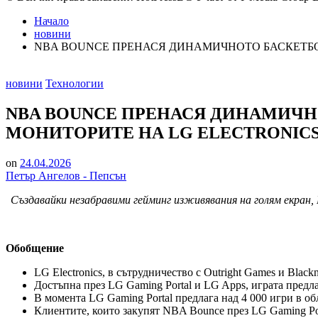
Начало
новини
NBA BOUNCE ПРЕНАСЯ ДИНАМИЧНОТО БАСКЕТБО
Posted
новини
Технологии
in
NBA BOUNCE ПРЕНАСЯ ДИНАМИЧН
МОНИТОРИТЕ НА LG ELECTRONIC
on
24.04.2026
Петър Ангелов - Пепсън
Създавайки незабравими гейминг изживявания на голям екран, 
Обобщение
LG Electronics, в сътрудничество с Outright Games и Bla
Достъпна през LG Gaming Portal и LG Apps, играта предла
В момента LG Gaming Portal предлага над 4 000 игри в об
Клиентите, които закупят NBA Bounce през LG Gaming Por