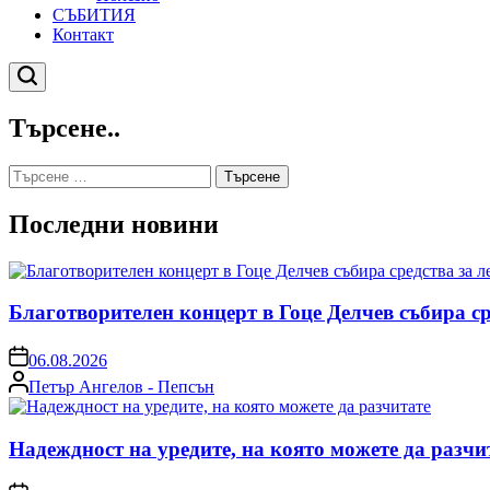
СЪБИТИЯ
Контакт
Търсене
Търсене..
Търсене
за:
Последни новини
Благотворителен концерт в Гоце Делчев събира с
on
06.08.2026
Posted
Петър Ангелов - Пепсън
by
Надеждност на уредите, на която можете да разчи