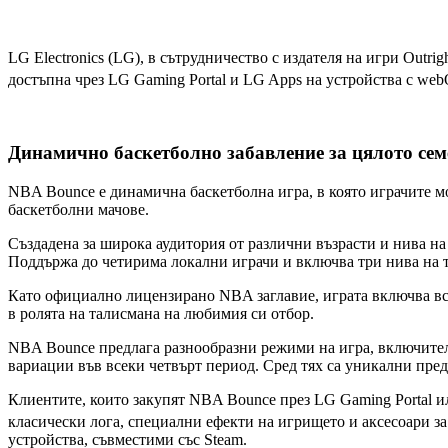
LG Electronics (LG), в сътрудничество с издателя на игри Outr
достъпна чрез LG Gaming Portal и LG Apps на устройства с web
Динамично баскетболно забавление за цялото сем
NBA Bounce е динамична баскетболна игра, в която играчите мог
баскетболни мачове.
Създадена за широка аудитория от различни възрасти и нива на
Поддържа до четирима локални играчи и включва три нива на т
Като официално лицензирано NBA заглавие, играта включва вси
в ролята на талисмана на любимия си отбор.
NBA Bounce предлага разнообразни режими на игра, включител
вариации във всеки четвърт период. Сред тях са уникални преди
Клиентите, които закупят NBA Bounce през LG Gaming Portal и
класически лога, специални ефекти на игрището и аксесоари за
устройства, съвместими със Steam.