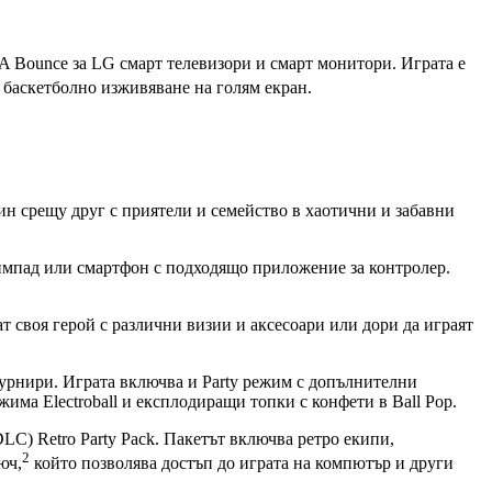
NBA Bounce за LG смарт телевизори и смарт монитори. Играта е
о баскетболно изживяване на голям екран.
дин срещу друг с приятели и семейство в хаотични и забавни
геймпад или смартфон с подходящо приложение за контролер.
 своя герой с различни визии и аксесоари или дори да играят
урнири. Играта включва и Party режим с допълнителни
има Electroball и експлодиращи топки с конфети в Ball Pop.
C) Retro Party Pack. Пакетът включва ретро екипи,
2
юч,
който позволява достъп до играта на компютър и други