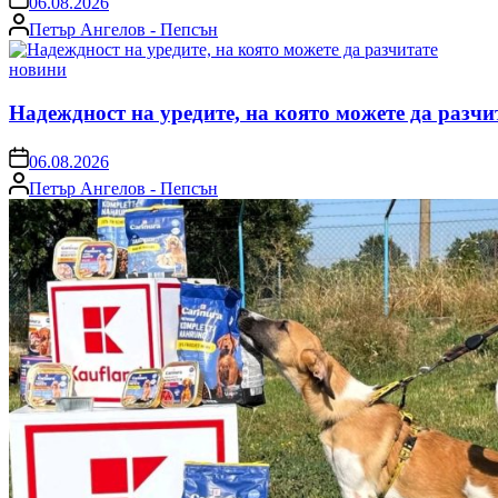
06.08.2026
Posted
Петър Ангелов - Пепсън
by
Posted
новини
in
Надеждност на уредите, на която можете да разчи
on
06.08.2026
Posted
Петър Ангелов - Пепсън
by