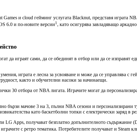
ight Games и cloud гейминг услугата Blacknut, представя играта 
1
OS 6.0 и по-новите версии
, като осигурява завладяващо аркадн
ейство
ат да играят сами, да се обединят в отбор или да се изправят е
 умения, играта е лесна за усвояване и може да се управлява с 
рудност, както и обучителни насоки за начинаещи.
чки 30 отбора от NBA лигата. Играчите могат да персонализират
но бързи мачове 3 на 3, пълни NBA сезони и персонализирани т
звикателства като баскетболни топки с електрически заряд в реж
ли LG Apps, получават безплатно допълнителното съдържание (DL
 играчите с ретро тематика. Потребителите получават и Steam кл