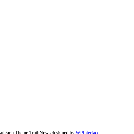
Bulgaria Theme TruthNews designed by
WPInterface
.