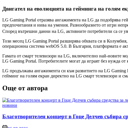
Двигател на еволюцията на гейминга на голям е
LG Gaming Portal отразява ангажимента на LG да подобрява гей
предпочитания и нива на умения. Разнообразието от игри непре
Според вътрешни данни на LG, активните потребители са се ув
Този месец LG Gaming Portal разширява обхвата си в Колумбия
операционна система webOS 5.0. В България, платформата е ак
Гамата от смарт телевизори на LG, включително най-новите мо
LG Gaming Portal. Потребителите могат да играят без нужда от
LG продължава ангажимента си към развитието на LG Gaming Po
гейминг на голям екран директно на LG смарт телевизори и см
Още от автора
Posted
новини
in
Благотворителен концерт в Гоце Делчев събира с
on