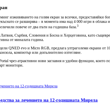
кран
минг изживяването на голям екран за всички, предоставяйки бог
къснато се разширява – в момента има над 4 000 игри в облака и 
3
еличили повече от два пъти на годишна база.
, Латвия, Сърбия, Словения и Босна и Херцеговина, като същевр
тивна от миналата година.
дели QNED evo и Micro RGB, предлага ултраголеми екрани от 100
 конзола, компютър или допълнително изтегляне.
rtal чрез атрактивни нови заглавия и удобни функции, които по
арт монитори.
редства за лечението на 12-годишната Мирела