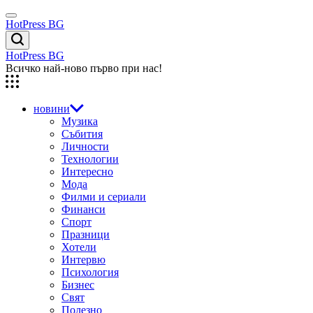
Skip
Menu
to
HotPress BG
content
Търсене
HotPress BG
Всичко най-ново първо при нас!
новини
Музика
Събития
Личности
Технологии
Интересно
Мода
Филми и сериали
Финанси
Спорт
Празници
Хотели
Интервю
Психология
Бизнес
Свят
Полезно