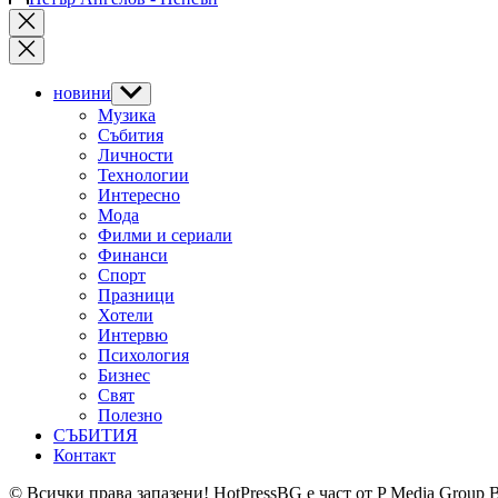
by
Close
search
новини
Show
sub
Музика
menu
Събития
Личности
Технологии
Интересно
Мода
Филми и сериали
Финанси
Спорт
Празници
Хотели
Интервю
Психология
Бизнес
Свят
Полезно
СЪБИТИЯ
Контакт
© Всички права запазени! HotPressBG е част от P Media Group 