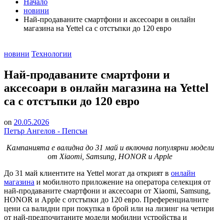
Начало
новини
Най-продаваните смартфони и аксесоари в онлайн
магазина на Yettel са с отстъпки до 120 евро
Posted
новини
Технологии
in
Най-продаваните смартфони и
аксесоари в онлайн магазина на Yettel
са с отстъпки до 120 евро
on
20.05.2026
Петър Ангелов - Пепсън
К
ампанията
е валидна до 31 май и
включва популярни
модели
от Xiaomi, Samsung, HONOR и Apple
До 31 май клиентите на Yettel могат да открият в
онлайн
магазина
и мобилното приложение на оператора селекция от
най-продаваните смартфони и аксесоари от Xiaomi, Samsung,
HONOR и Apple с отстъпки до 120 евро. Преференциалните
цени са валидни при покупка в брой или на лизинг на четири
от най-предпочитаните модели мобилни устройства и