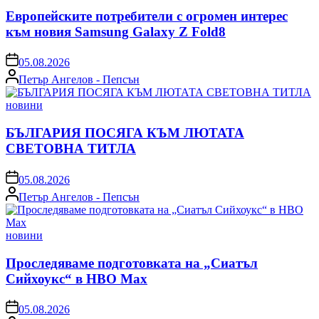
in
Европейските потребители с огромен интерес
към новия Samsung Galaxy Z Fold8
on
05.08.2026
Posted
Петър Ангелов - Пепсън
by
Posted
новини
in
БЪЛГАРИЯ ПОСЯГА КЪМ ЛЮТАТА
СВЕТОВНА ТИТЛА
on
05.08.2026
Posted
Петър Ангелов - Пепсън
by
Posted
новини
in
Проследяваме подготовката на „Сиатъл
Сийхоукс“ в HBO Max
on
05.08.2026