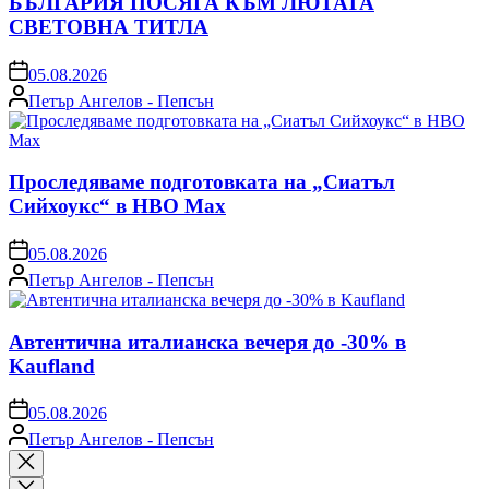
БЪЛГАРИЯ ПОСЯГА КЪМ ЛЮТАТА
СВЕТОВНА ТИТЛА
on
05.08.2026
Posted
Петър Ангелов - Пепсън
by
Проследяваме подготовката на „Сиатъл
Сийхоукс“ в HBO Max
on
05.08.2026
Posted
Петър Ангелов - Пепсън
by
Автентична италианска вечеря до -30% в
Kaufland
on
05.08.2026
Posted
Петър Ангелов - Пепсън
by
Close
search