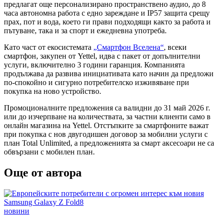
предлагат още персонализирано пространствено аудио, до 8
часа автономна работа с едно зареждане и IP57 защита срещу
прах, пот и вода, което ги прави подходящи както за работа и
пътуване, така и за спорт и ежедневна употреба.
Като част от екосистемата
„Смартфон Вселена“
, всеки
смартфон, закупен от Yettel, идва с пакет от допълнителни
услуги, включително 3 години гаранция. Компанията
продължава да развива инициативата като начин да предложи
по-спокойно и сигурно потребителско изживяване при
покупка на ново устройство.
Промоционалните предложения са валидни до 31 май 2026 г.
или до изчерпване на количествата, за частни клиенти само в
онлайн магазина на Yettel. Отстъпките за смартфоните важат
при покупка с нов двугодишен договор за мобилни услуги с
план Total Unlimited, а предложенията за смарт аксесоари не са
обвързани с мобилен план.
Още от автора
Posted
новини