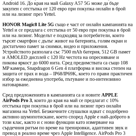
Android 16. До края на май Galaxy A57 5G може да бъде
закупен с отстъпка от 120 евро при покупка онлайн в брой
или на лизинг през Yettel.
HONOR Magic8 Lite 5G
също е част от онлайн кампанията на
Yettel и се предлага с отстъпка от 50 евро при покупка в брой
или на лизинг. Моделът е подходящ за потребители, които
търсят смартфон с дълъг живот на батерията, голям екран и
достатъчно памет за снимки, видео и приложения.
Устройството разполага със 7500 mAh батерия, 512 GB памет
и AMOLED дисплей с 120 Hz честота на опресняване и
пикова яркост до 6000 нита. Сред предимствата са също 108
MP камера, Snapdragon 6 Gen 4 платформа и висока степен на
защита от прах и вода – IP68/IP69K, което го прави практичен
избор за ежедневна употреба, пътуване и по-интензивно
натоварване.
Сред предложенията в кампанията са и новите
APPLE
AirPods Pro 3
, които до края на май се предлагат с 10%
отстъпка при покупка в брой или на лизинг през онлайн
магазина на Yettel. Безжичните слушалки идват с подобрено
активно шумопотискане, което според Apple е най-доброто в
този клас, както и с нови функции като измерване на
сърдечния ритъм по време на тренировки, адаптивен звук и
превод в реално време чрез Apple Intelligence. AirPods Pro 3