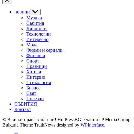
новини
Show
sub
Музика
menu
Събития
Личности
Технологии
Интересно
Мода
Филми и сериали
Финанси
Спорт
Празници
Хотели
Интервю
Психология
Бизнес
Свят
Полезно
СЪБИТИЯ
Контакт
© Всички права запазени! HotPressBG е част от P Media Group
Bulgaria Theme TruthNews designed by
WPInterface
.