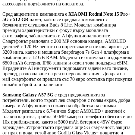
аксесоари в портфолиото на оператора.
Сред акцентите в кампанията е
XIAOMI Redmi Note 15 Pro+
5G с 512 GB
памет, който се предлага в комплект с
безжичните слушалки Buds 8 Lite. Моделът комбинира
премиум характеристики с фокус върху мобилната
фотография, забавлението и AI функционалностите.
Смартфонът разполага с 200 MP основна камера, AMOLED
дисплей с 120 Hz честота на опресняване и пикова яркост до
3200 нита, както и мощната Snapdragon 7s Gen 4 платформа в
комбинация с 12 GB RAM. Моделът се отличава с издържлива
6500 mAh батерия, IP68 защита и освен това поддържа eSIM.
Вградените AI инструменти подпомагат задачи като писане,
превод, разпознаване на реч и персонализация. До края на
май смартфонът се предлага със 70 евро отстъпка при покупка
онлайн в брой или на лизинг.
Samsung Galaxy A57 5G
е сред предложенията за
потребители, които търсят лек смартфон с голям екран, добра
камера и AI функции за по-лесна обработка на снимки.
Моделът разполага с 6.7-инчов Super AMOLED+ дисплей с
плавна картина, тройна 50 MP камера с телефото обектив и до
10х приближение, както и 5000 mAh батерия с 45W бързо
зареждане. Устройството предлага още 5G свързаност, защита
от прах и вода, устойчиво Gorilla Glass Victus+ покритие и