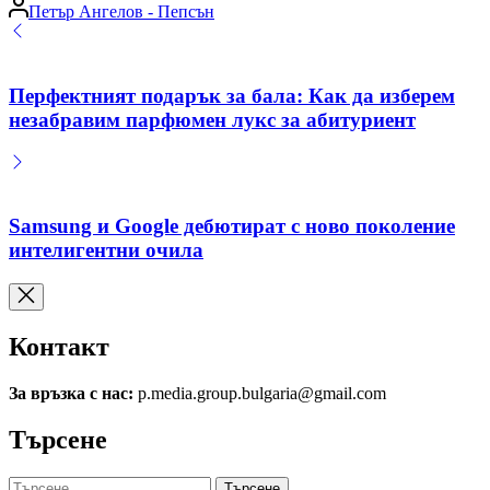
Posted
Петър Ангелов - Пепсън
by
Перфектният подарък за бала: Как да изберем
незабравим парфюмен лукс за абитуриент
Samsung и Google дебютират с ново поколение
интелигентни очила
Контакт
За връзка с нас:
p.media.group.bulgaria@gmail.com
Търсене
Търсене