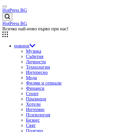
Skip
Menu
to
HotPress BG
content
Търсене
HotPress BG
Всичко най-ново първо при нас!
новини
Музика
Събития
Личности
Технологии
Интересно
Мода
Филми и сериали
Финанси
Спорт
Празници
Хотели
Интервю
Психология
Бизнес
Свят
Полезно