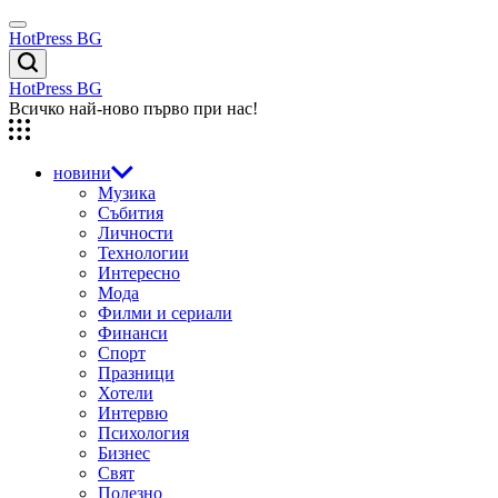
Skip
Menu
to
HotPress BG
content
Търсене
HotPress BG
Всичко най-ново първо при нас!
новини
Музика
Събития
Личности
Технологии
Интересно
Мода
Филми и сериали
Финанси
Спорт
Празници
Хотели
Интервю
Психология
Бизнес
Свят
Полезно