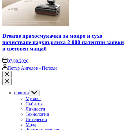
Dreame прахосмукачки за мокро и сухо
почистване надхвърлиха 2 000 патентни заявки
в световен мащаб
on
07.08.2026
Posted
Петър Ангелов - Пепсън
by
Close
search
новини
Show
sub
Музика
menu
Събития
Личности
Технологии
Интересно
Мода
Филми и сериали