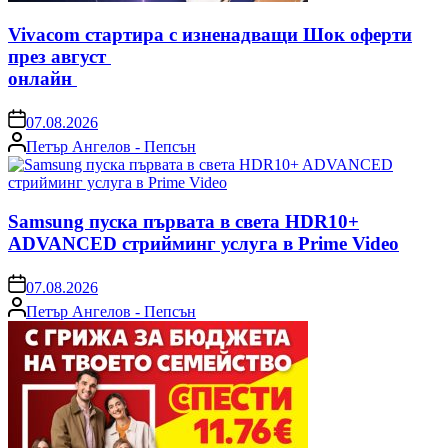
Vivacom стартира с изненадващи Шок оферти
през август
онлайн
on
07.08.2026
Posted
Петър Ангелов - Пепсън
by
Samsung пуска първата в света HDR10+
ADVANCED стрийминг услуга в Prime Video
on
07.08.2026
Posted
Петър Ангелов - Пепсън
by