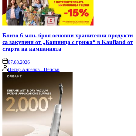
Близо 6 млн. броя основни хранителни продукти
са закупени от „Кошница с грижа“ в Kaufland от
старта на кампанията
on
07.08.2026
Posted
Петър Ангелов - Пепсън
by