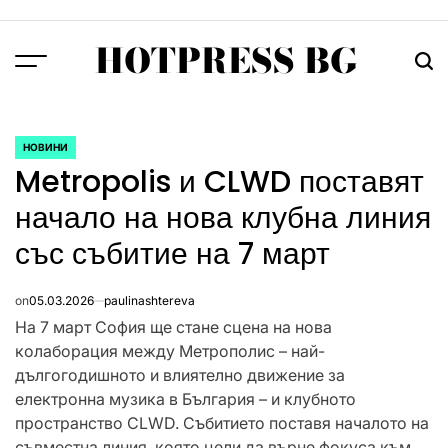
Skip
to
HOTPRESS BG
content
Menu
Тър
НОВИНИ
POSTED
Metropolis и CLWD поставят
IN
начало на нова клубна линия
със събитие на 7 март
on
05.03.2026
paulinashtereva
На 7 март София ще стане сцена на нова
колаборация между Метрополис – най-
дългогодишното и влиятелно движение за
електронна музика в България – и клубното
пространство CLWD. Събитието поставя началото на
съвместна линия, която цели да върне фокуса към