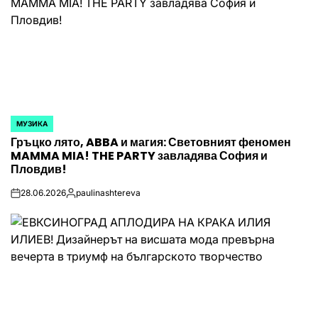
МУЗИКА
POSTED
Гръцко лято, ABBA и магия: Световният феномен
IN
MAMMA MIA! THE PARTY завладява София и
Пловдив!
28.06.2026
paulinashtereva
on
Posted
by