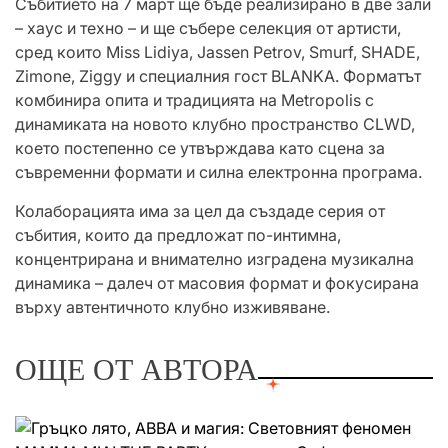
Събитието на 7 март ще бъде реализирано в две зали
– хаус и техно – и ще събере селекция от артисти,
сред които Miss Lidiya, Jassen Petrov, Smurf, SHADE,
Zimone, Ziggy и специалния гост BLANKA. Форматът
комбинира опита и традицията на Metropolis с
динамиката на новото клубно пространство CLWD,
което постепенно се утвърждава като сцена за
съвременни формати и силна електронна програма.
Колаборацията има за цел да създаде серия от
събития, които да предложат по-интимна,
концентрирана и внимателно изградена музикална
динамика – далеч от масовия формат и фокусирана
върху автентичното клубно изживяване.
ОЩЕ ОТ АВТОРА