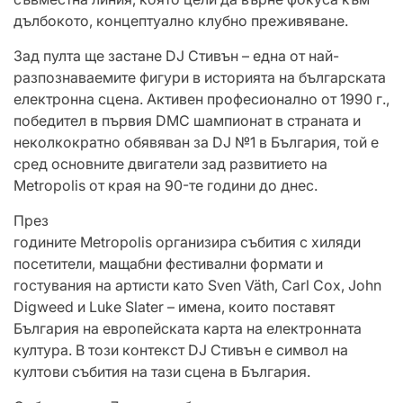
дълбокото, концептуално клубно преживяване.
Зад пулта ще застане DJ Стивън – една от най-
разпознаваемите фигури в историята на българската
електронна сцена. Активен професионално от 1990 г.,
победител в първия DMC шампионат в страната и
неколкократно обявяван за DJ №1 в България, той е
сред основните двигатели зад развитието на
Metropolis от края на 90-те години до днес.
През
годините Metropolis организира събития с хиляди
посетители, мащабни фестивални формати и
гостувания на артисти като Sven Väth, Carl Cox, John
Digweed и Luke Slater – имена, които поставят
България на европейската карта на електронната
култура. В този контекст DJ Стивън е символ на
култови събития на тази сцена в България.