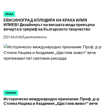
МОДА
POSTED
ЕВКСИНОГРАД АПЛОДИРА НА КРАКА ИЛИЯ
IN
ИЛИЕВ! Дизайнерът на висшата мода превърна
вечерта в триумф на българското творчество
27.06.2026
paulinashtereva
on
Posted
by
НОВИНИ
POSTED
Историческо международно признание: Проф. д-р
IN
Стояна Нацева и Академия „Щастлив живот“ вече