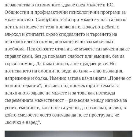
неравенства в психичното здраве сред мъжете в ЕС.
Общностни и профилактични психологични програми за
мъже липсват. Самоубийствата при мъжете у нас са близо
пет пъти повече от тези при жените, а злоупотребата с
алкохол и стигмата около споделянето и търсенето на
психологическа помощ допълнително задълбочават
проблема. Психолозите отчитат, че мъжете са научени да се
справят сами, без да показват слабост или емоции, без да
търсят помощ. Да бъдат опора, а не нуждаещи се. Но
потискането на емоции не води до сила – а до изолация,
напрежение и болка. Именно затова кампанията „Повече от
шопинг терапия“, поставя под прожекторите темата за
психичното здраве на мъжете и за това как изглежда
съвременната мъжественост – разкъсана между натиска за
успех, емоциите, които не са учени да назовават, и свят, в
който смелостта често означава да не се преструват, че
„всичко е наред“.