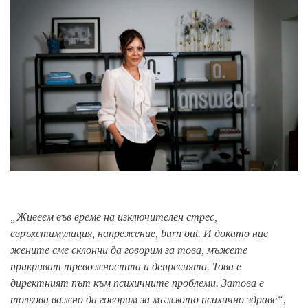
„Живеем във време на изключителен стрес,
свръхстимулация, напрежение,
burn
out
. И докато ние
жените сме склонни да говорим за това, мъжете
прикриват тревожността и депресията. Това е
директният път към психичните проблеми. Затова е
толкова важно да говорим за мъжкото психично здраве“
,