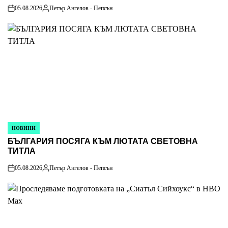
05.08.2026
Петър Ангелов - Пепсън
on
Posted
by
НОВИНИ
POSTED
БЪЛГАРИЯ ПОСЯГА КЪМ ЛЮТАТА СВЕТОВНА
IN
ТИТЛА
05.08.2026
Петър Ангелов - Пепсън
on
Posted
by