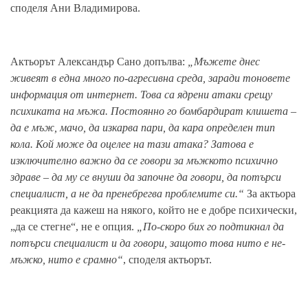
споделя Ани Владимирова.
Актьорът Александър Сано допълва:
„Мъжете днес
живеят в една много по-агресивна среда, заради тоновете
информация от интернет. Това са ядрени атаки срещу
психиката на мъжа. Постоянно го бомбардират клишета –
да е мъж, мачо, да изкарва пари, да кара определен тип
кола. Кой може да оцелее на тази атака? Затова е
изключително важно да се говори за мъжкото психично
здраве – да му се внуши да започне да говори, да потърси
специалист, а не да пренебрегва проблемите си.“
За актьора
реакцията да кажеш на някого, който не е добре психически,
„да се стегне“, не е опция.
„По-скоро бих го подтикнал да
потърси специалист и да говори, защото това нито е не-
мъжко, нито е срамно“
, споделя актьорът.