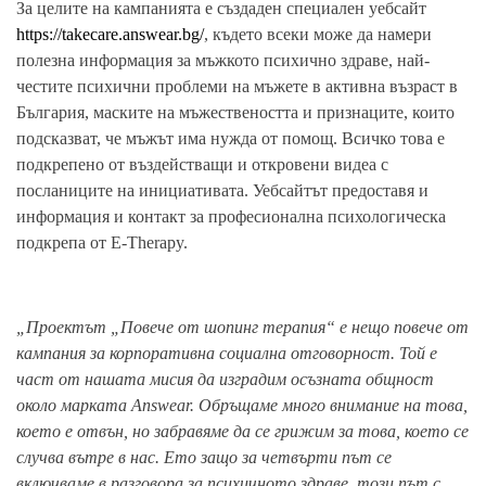
За целите на кампанията е създаден специален уебсайт
https://takecare.answear.bg/
, където всеки може да намери
полезна информация за мъжкото психично здраве, най-
честите психични проблеми на мъжете в активна възраст в
България, маските на мъжествеността и признаците, които
подсказват, че мъжът има нужда от помощ. Всичко това е
подкрепено от въздействащи и откровени видеа с
посланиците на инициативата. Уебсайтът предоставя и
информация и контакт за професионална психологическа
подкрепа от E-Therapy.
„Проектът „
Повече от шопинг терапия
“ е нещо повече от
кампания за корпоративна социална отговорност
. Т
ой е
част от нашата мисия да изградим осъзната общност
около марката Answear. Обръщаме много внимание на това,
което е отвън, но забравяме да се грижим за това, което се
случва вътре
в нас
. Ето защо за четвърти път се
включваме в разговора за психичното здраве, този път с