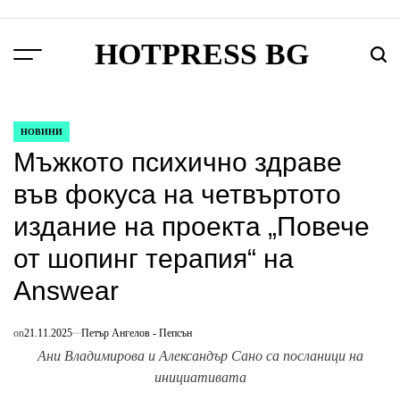
Skip
to
HOTPRESS BG
content
Menu
Търс
НОВИНИ
POSTED
Мъжкото психично здраве
IN
във фокуса на четвъртото
издание на проекта „Повече
от шопинг терапия“ на
Answear
on
21.11.2025
Петър Ангелов - Пепсън
Ани Владимирова и Александър Сано са посланици на
инициативата