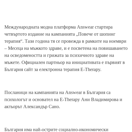
Международната модна платформа Answear стартира
четвъртото издание на кампанията „Повече от шопинг
терапия“. Тази година тя се провежда в рамките на ноември
– Месеца на мъжкото здраве, и е посветена на повишаването
на осведомеността и грижата за психичното здраве на
мъжете. Официален партньор на инициативата е първият в
България сайт за електронна терапия E-Therapy.
Посланици на кампанията на Answear в България са
психологът и основател на E-Therapy Ани Владимирова и
актьорът Александър Сано.
България има най-острите социално-икономически