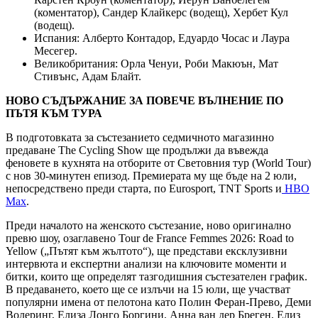
(коментатор), Сандер Клайкерс (водещ), Хербет Кул
(водещ).
Испания: Алберто Контадор, Едуардо Чосас и Лаура
Месегер.
Великобритания: Орла Ченуи, Роби Макюън, Мат
Стивънс, Адам Блайт.
НОВО СЪДЪРЖАНИЕ ЗА ПОВЕЧЕ ВЪЛНЕНИЕ ПО
ПЪТЯ КЪМ ТУРА
В подготовката за състезанието седмичното магазинно
предаване The Cycling Show ще продължи да въвежда
феновете в кухнята на отборите от Световния тур (World Tour)
с нов 30-минутен епизод. Премиерата му ще бъде на 2 юли,
непосредствено преди старта, по Eurosport, TNT Sports и
HBO
Max
.
Преди началото на женското състезание, ново оригинално
превю шоу, озаглавено Tour de France Femmes 2026: Road to
Yellow („Пътят към жълтото“), ще представи ексклузивни
интервюта и експертни анализи на ключовите моменти и
битки, които ще определят тазгодишния състезателен график.
В предаването, което ще се излъчи на 15 юли, ще участват
популярни имена от пелотона като Полин Феран-Прево, Деми
Волеринг, Елиза Лонго Боргини, Анна ван дер Бреген, Елиз