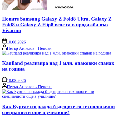
Новите Samsung Galaxy Z Fold8 Ultra, Galaxy Z
Fold8 и Galaxy Z Flip8 вече са в продажба във
Vivacom
on
10.08.2026
Posted
Петър Ангелов - Пепсън
by
Kaufland реализира над 1 млн. опаковки спанак
на година
on
10.08.2026
Posted
Петър Ангелов - Пепсън
by
Как Бургас изгражда бъдещите си технологични
специалисти още в училище?