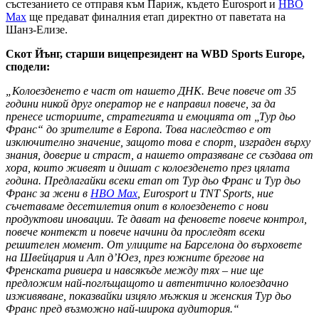
състезанието се отправя към Париж, където Eurosport и
HBO
Maх
ще предават финалния етап директно от паветата на
Шанз-Елизе.
Скот Йънг, старши вицепрезидент на WBD Sports Europe,
сподели:
„Колоезденето е част от нашето ДНК. Вече повече от 35
години никой друг оператор не е направил повече, за да
пренесе историите, стратегията и емоцията от „Тур дьо
Франс“ до зрителите в Европа. Това наследство е от
изключително значение, защото това е спорт, изграден върху
знания, доверие и страст, а нашето отразяване се създава от
хора, които живеят и дишат с колоезденето през цялата
година. Предлагайки всеки етап от Тур дьо Франс и Тур дьо
Франс за жени в
HBO Max
, Eurosport и TNT Sports, ние
съчетаваме десетилетия опит в колоезденето с нови
продуктови иновации. Те дават на феновете повече контрол,
повече контекст и повече начини да проследят всеки
решителен момент. От улиците на Барселона до върховете
на Швейцария и Алп д’Юез, през южните брегове на
Френската ривиера и навсякъде между тях – ние ще
предложим най-поглъщащото и автентично колоездачно
изживяване, показвайки изцяло мъжкия и женския Тур дьо
Франс пред възможно най-широка аудитория.“