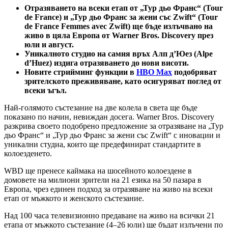
Отразяването на всеки етап от „Тур дьо Франс“ (Tour
de France) и „Тур дьо Франс за жени със Zwift“ (Tour
de France Femmes avec Zwift) ще бъде излъчвано на
живо в цяла Европа от Warner Bros. Discovery през
юли и август.
Уникалното студио на самия връх Алп д’Юез (Alpe
d’Huez) издига отразяването до нови висоти.
Новите стрийминг функции в
HBO Max
подобряват
зрителското преживяване, като осигуряват поглед от
всеки ъгъл.
Най-голямото състезание на две колела в света ще бъде
показано по начин, невиждан досега. Warner Bros. Discovery
разкрива своето подобрено предложение за отразяване на „Тур
дьо Франс“ и „Тур дьо Франс за жени със Zwift“ с иновации и
уникални студиа, които ще предефинират стандартите в
колоезденето.
WBD ще пренесе каймака на шосейното колоездене в
домовете на милиони зрители на 21 езика на 50 пазара в
Европа, чрез единен подход за отразяване на живо на всеки
етап от мъжкото и женското състезание.
Над 100 часа телевизионно предаване на живо на всички 21
етапа от мъжкото състезание (4–26 юли) ще бъдат излъчени по