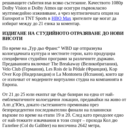
решаващите събития във всяко състезание. Качеството 1080p
Dolby Vision и Dolby Atmos ще осигури първокласно
мултимедийно изживяване, а чрез мултиезичната опция на
Eurosport и TNT Sports в
HBO Max
зрителите ще могат да
избират между до 21 езика за коментар.
ИЗДИГАНЕ НА СТУДИЙНОТО ОТРАЗЯВАНЕ ДО НОВИ
ВИСОТИ
По време на „Тур дьо Франс“ WBD ще отпразнува
колоездачната култура и местните герои, като продуцира
специфични студийни програми за различните държави.
Предаванията включват The Breakaway (Великобритания),
Velo Club (Германия), Les Rois de la Pédale (Франция), Kop
Over Kop (Нидерландия) и La Montonera (Испания), които ще
се излъчват от модерните виртуални студиа на компанията в
Европа.
От 21 до 25 юли екипът ще бъде базиран на една от най-
емблематичните колоездачни локации, предавайки на живо от
Алп д’Юез, докато състезанието преминава през
безпрецедентни последователни финали на планински
върхове по време на етапи 19 и 20. След като преодолее едно
от най-тежките изкачвания в този спорт – прохода Кол дю
Галибие (Col du Galibier) на височина 2642 метра,