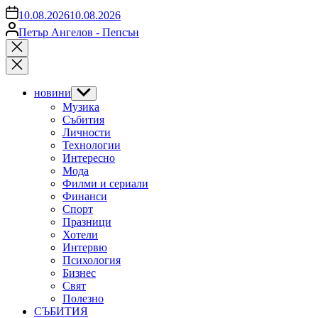
on
10.08.2026
10.08.2026
Posted
Петър Ангелов - Пепсън
by
Close
search
новини
Show
sub
Музика
menu
Събития
Личности
Технологии
Интересно
Мода
Филми и сериали
Финанси
Спорт
Празници
Хотели
Интервю
Психология
Бизнес
Свят
Полезно
СЪБИТИЯ