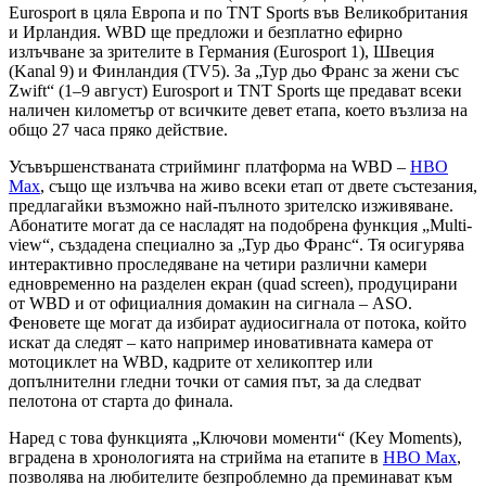
Eurosport в цяла Европа и по TNT Sports във Великобритания
и Ирландия. WBD ще предложи и безплатно ефирно
излъчване за зрителите в Германия (Eurosport 1), Швеция
(Kanal 9) и Финландия (TV5). За „Тур дьо Франс за жени със
Zwift“ (1–9 август) Eurosport и TNT Sports ще предават всеки
наличен километър от всичките девет етапа, което възлиза на
общо 27 часа пряко действие.
Усъвършенстваната стрийминг платформа на WBD –
HBO
Max
, също ще излъчва на живо всеки етап от двете състезания,
предлагайки възможно най-пълното зрителско изживяване.
Абонатите могат да се насладят на подобрена функция „Multi-
view“, създадена специално за „Тур дьо Франс“. Тя осигурява
интерактивно проследяване на четири различни камери
едновременно на разделен екран (quad screen), продуцирани
от WBD и от официалния домакин на сигнала – ASO.
Феновете ще могат да избират аудиосигнала от потока, който
искат да следят – като например иновативната камера от
мотоциклет на WBD, кадрите от хеликоптер или
допълнителни гледни точки от самия път, за да следват
пелотона от старта до финала.
Наред с това функцията „Ключови моменти“ (Key Moments),
вградена в хронологията на стрийма на етапите в
HBO Max
,
позволява на любителите безпроблемно да преминават към