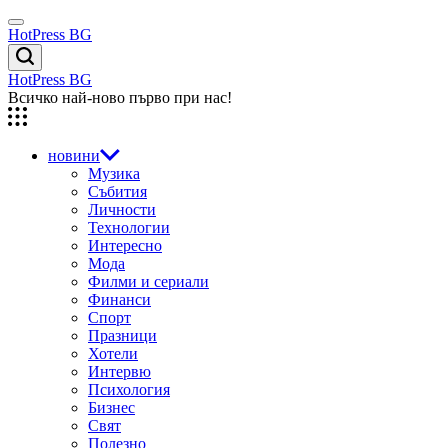
Skip
Menu
to
HotPress BG
content
Търсене
HotPress BG
Всичко най-ново първо при нас!
новини
Музика
Събития
Личности
Технологии
Интересно
Мода
Филми и сериали
Финанси
Спорт
Празници
Хотели
Интервю
Психология
Бизнес
Свят
Полезно