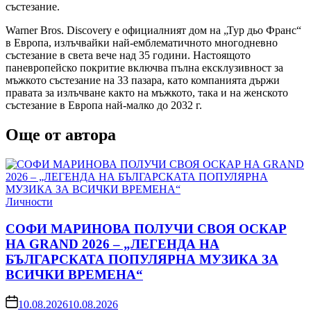
състезание.
Warner Bros. Discovery е официалният дом на „Тур дьо Франс“
в Европа, излъчвайки най-емблематичното многодневно
състезание в света вече над 35 години. Настоящото
паневропейско покритие включва пълна ексклузивност за
мъжкото състезание на 33 пазара, като компанията държи
правата за излъчване както на мъжкото, такa и на женското
състезание в Европа най-малко до 2032 г.
Още от автора
Posted
Личности
in
СОФИ МАРИНОВА ПОЛУЧИ СВОЯ ОСКАР
НА GRAND 2026 – „ЛЕГЕНДА НА
БЪЛГАРСКАТА ПОПУЛЯРНА МУЗИКА ЗА
ВСИЧКИ ВРЕМЕНА“
on
10.08.2026
10.08.2026