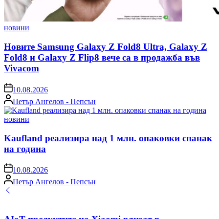
Posted
новини
in
Новите Samsung Galaxy Z Fold8 Ultra, Galaxy Z
Fold8 и Galaxy Z Flip8 вече са в продажба във
Vivacom
on
10.08.2026
Posted
Петър Ангелов - Пепсън
by
Posted
новини
in
Kaufland реализира над 1 млн. опаковки спанак
на година
on
10.08.2026
Posted
Петър Ангелов - Пепсън
by