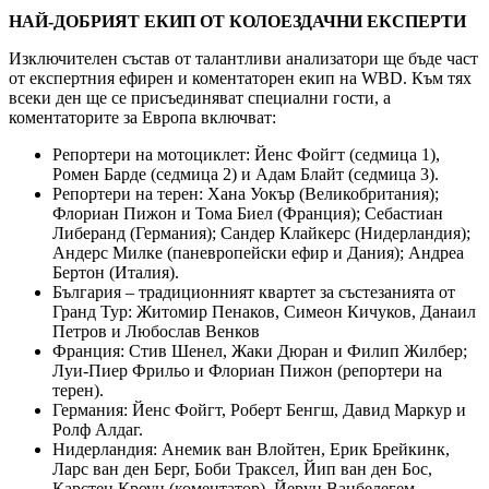
НАЙ-ДОБРИЯТ ЕКИП ОТ КОЛОЕЗДАЧНИ ЕКСПЕРТИ
Изключителен състав от талантливи анализатори ще бъде част
от експертния ефирен и коментаторен екип на WBD. Към тях
всеки ден ще се присъединяват специални гости, а
коментаторите за Европа включват:
Репортери на мотоциклет: Йенс Фойгт (седмица 1),
Ромен Барде (седмица 2) и Адам Блайт (седмица 3).
Репортери на терен: Хана Уокър (Великобритания);
Флориан Пижон и Тома Биел (Франция); Себастиан
Либеранд (Германия); Сандер Клайкерс (Нидерландия);
Андерс Милке (паневропейски ефир и Дания); Андреа
Бертон (Италия).
България – традиционният квартет за състезанията от
Гранд Тур: Житомир Пенаков, Симеон Кичуков, Данаил
Петров и Любослав Венков
Франция: Стив Шенел, Жаки Дюран и Филип Жилбер;
Луи-Пиер Фрильо и Флориан Пижон (репортери на
терен).
Германия: Йенс Фойгт, Роберт Бенгш, Давид Маркур и
Ролф Алдаг.
Нидерландия: Анемик ван Влойтен, Ерик Брейкинк,
Ларс ван ден Берг, Боби Траксел, Йип ван ден Бос,
Карстен Кроун (коментатор), Йерун Ванбелегем