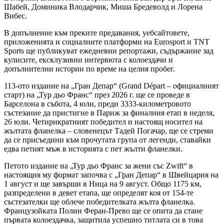
Шабей, Доминика Влодарчик, Миша Бредеволд и Лорена
Вибес.
В допълнение към преките предавания, уебсайтовете,
приложенията и социалните платформи на Eurosport и TNT
Sports ще публикуват ежедневни репортажи, съдържание зад
кулисите, ексклузивни интервюта с колоездачи и
допълнителни истории по време на целия пробег.
113-ото издание на „Гран Депар“ (Grand Départ – официалният
старт) на „Тур дьо Франс“ през 2026 г. ще се проведе в
Барселона в събота, 4 юли, преди 3333-километровото
състезание да пристигне в Париж за финалния етап в неделя,
26 юли. Четирикратният победител и настоящ носител на
жълтата фланелка – словенецът Тадей Погачар, ще се стреми
да се присъедини към прочутата група от легенди, ставайки
едва петият мъж в историята с пет жълти фланелки.
Петото издание на „Тур дьо Франс за жени със Zwift“ в
настоящия му формат започва с „Гран Депар“ в Швейцария на
1 август и ще завърши в Ница на 9 август. Общо 1175 км,
разпределени в девет етапа, ще определят коя от 154-те
състезателки ще облече победителката жълта фланелка.
Французойката Полин Феран-Прево ще се опита да стане
първата колоездачка, защитила успешно титлата си в това