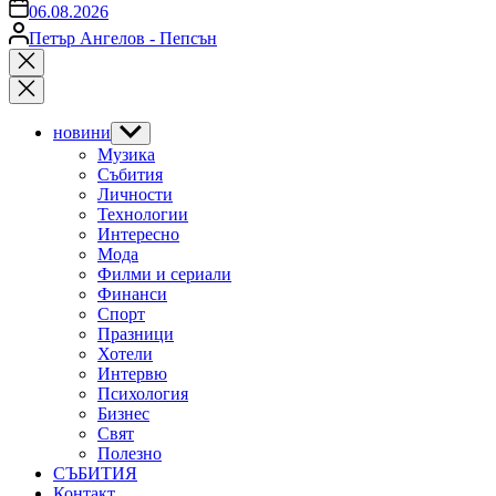
on
06.08.2026
Posted
Петър Ангелов - Пепсън
by
Close
search
новини
Show
sub
Музика
menu
Събития
Личности
Технологии
Интересно
Мода
Филми и сериали
Финанси
Спорт
Празници
Хотели
Интервю
Психология
Бизнес
Свят
Полезно
СЪБИТИЯ
Контакт