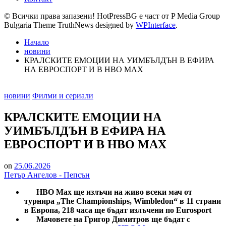
© Всички права запазени! HotPressBG е част от P Media Group
Bulgaria Theme TruthNews designed by
WPInterface
.
Начало
новини
КРАЛСКИТЕ ЕМОЦИИ НА УИМБЪЛДЪН В ЕФИРА
НА ЕВРОСПОРТ И В НВО МАХ
Posted
новини
Филми и сериали
in
КРАЛСКИТЕ ЕМОЦИИ НА
УИМБЪЛДЪН В ЕФИРА НА
ЕВРОСПОРТ И В НВО МАХ
on
25.06.2026
Петър Ангелов - Пепсън
HBO Max ще излъчи на живо всеки мач от
турнира „The Championships, Wimbledon“ в 11 страни
в Европа, 218 часа ще бъдат излъчени по Eurosport
Мачовете на Григор Димитров ще бъдат с