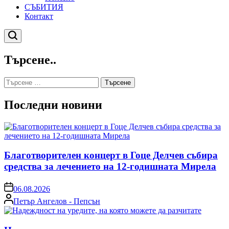
СЪБИТИЯ
Контакт
Търсене
Търсене..
Търсене
за:
Последни новини
Благотворителен концерт в Гоце Делчев събира
средства за лечението на 12-годишната Мирела
on
06.08.2026
Posted
Петър Ангелов - Пепсън
by