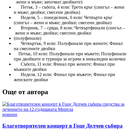
жени и мъже; започват двойките)
Петък, 3 – събота, 4 юли: Трети кръг (сингъл – жени
и мъже; двойки; смесени двойки)
Неделя, 5 – понеделник, 6 юли: Четвърти кръг
(сингъл – жени и мъже; двойки; смесени двойки)
Вторник, 7 – сряда, 8 юли: Четвъртфинали (сингъл –
жени и мъже; двойки; смесени двойки
(полуфинали)
Четвъртък, 9 юли: Полуфинали при жените; Финал
на смесените двойки
Петък, 10 юли: Полуфинали при мъжете; Полуфинали
при двойките и турнира за играчи в инвалидни колички
Събота, 11 юли: Финал при жените; Финал при
мъжките двойки
Неделя, 12 юли: Финал при мъжете; Финал при
женските двойки
Още от автора
Posted
новини
in
Благотворителен концерт в Гоце Делчев събира