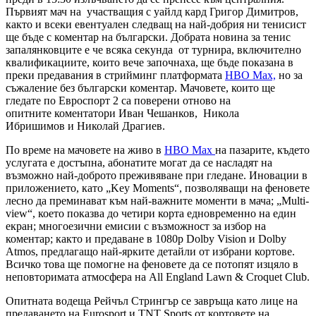
Първият мач на участващия с уайлд кард Григор Димитров,
както и всеки евентуален следващ на най-добрия ни тенисист
ще бъде с коментар на български. Добрата новина за тенис
запалянковците е че всяка секунда от турнира, включително
квалификациите, които вече започнаха, ще бъде показана в
преки предавания в стрийминг платформата
HBO Max,
но за
съжаление без български коментар. Мачовете, които ще
гледате по Евроспорт 2 са поверени отново на
опитните коментатори Иван Чешанков, Никола
Ибришимов и Николай Драгиев.
По време на мачовете на живо в
HBO Max
на пазарите, където
услугата е достъпна, абонатите могат да се насладят на
възможно най-доброто преживяване при гледане. Иновации в
приложението, като „Key Moments“, позволяващи на феновете
лесно да преминават към най-важните моменти в мача; „Multi-
view“, което показва до четири корта едновременно на един
екран; многоезични емисии с възможност за избор на
коментар; както и предаване в 1080p Dolby Vision и Dolby
Atmos, предлагащо най-ярките детайли от избрани кортове.
Всичко това ще помогне на феновете да се потопят изцяло в
неповторимата атмосфера на All England Lawn & Croquet Club.
Опитната водеща Рейчъл Стрингър се завръща като лице на
предаването на Eurosport и TNT Sports от кортовете на