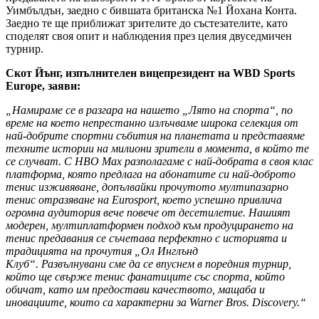
Уимбълдън, заедно с бившата британска №1 Йохана Конта.
Заедно те ще приближат зрителите до състезателите, като
споделят своя опит и наблюдения през целия двуседмичен
турнир.
Скот Йънг, изпълнителен вицепрезидент на WBD Sports
Europe, заяви:
„Намираме се в разгара на нашето „Лято на спорта“, по
време на което непрестанно излъчваме широка селекция от
най-добрите спортни събития на планетата и представяме
техните истории на милиони зрители в момента, в който те
се случват. С HBO Max разполагаме с най-добрата в своя клас
платформа, която предлага на абонатите си най-доброто
тенис изживяване, допълвайки прочутото мултипазарно
тенис отразяване на Eurosport, което успешно привлича
огромна аудитория вече повече от десетилетие. Нашият
модерен, мултиплатформен подход към продуцирането на
тенис предавания се съчетава перфектно с историята и
традицията на прочутия „Ол Инглънд
Клуб“. Развълнувани сме да се впуснем в поредния турнир,
който ще свърже тенис фанатиците със спорта, който
обичат, като им предостави качеството, мащаба и
иновациите, които са характерни за Warner Bros. Discovery.“