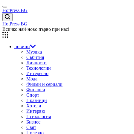
Skip
Menu
to
HotPress BG
content
Търсене
HotPress BG
Всичко най-ново първо при нас!
новини
Музика
Събития
Личности
Технологии
Интересно
Мода
Филми и сериали
Финанси
Спорт
Празници
Хотели
Интервю
Психология
Бизнес
Свят
Полезно