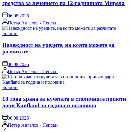
средства за лечението на 12-годишната Мирела
on
06.08.2026
Posted
Петър Ангелов - Пепсън
by
Posted
новини
in
Надеждност на уредите, на която можете да
разчитате
on
06.08.2026
Posted
Петър Ангелов - Пепсън
by
Posted
новини
in
18 тона храна за кучетата в столичните приюти
дари Kaufland за година и половина
on
06.08.2026
Posted
Петър Ангелов - Пепсън
by