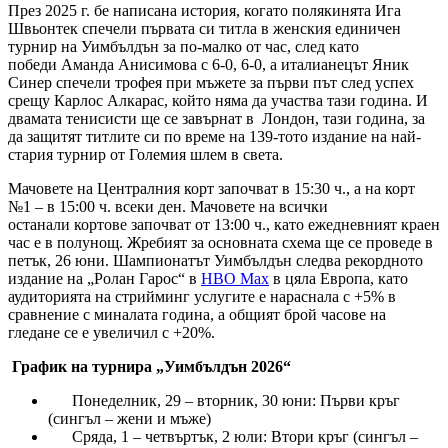
През 2025 г. бе написана история, когато полякинята Ига
Швьонтек спечели първата си титла в женския единичен
турнир на Уимбълдън за по-малко от час, след като
победи Аманда Анисимова с 6-0, 6-0, а италианецът Яник
Синер спечели трофея при мъжете за първи път след успех
срещу Карлос Алкарас, който няма да участва тази година. И
двамата тенисисти ще се завърнат в Лондон, тази година, за
да защитят титлите си по време на 139-тото издание на най-
стария турнир от Големия шлем в света.
Мачовете на Централния корт започват в 15:30 ч., а на корт
№1 – в 15:00 ч. всеки ден. Mачовете на всички
останали кортове започват от 13:00 ч., като ежедневният краен
час е в полунощ. Жребият за основната схема ще се проведе в
петък, 26 юни. Шампионатът Уимбълдън следва рекордното
издание на „Ролан Гарос“ в
HBO Max
в цяла Европа, като
аудиторията на стрийминг услугите е нараснала с +5% в
сравнение с миналата година, а общият брой часове на
гледане се е увеличил с +20%.
График на турнира „Уимбълдън 2026“
Понеделник, 29 – вторник, 30 юни: Първи кръг
(сингъл – жени и мъже)
Сряда, 1 – четвъртък, 2 юли: Втори кръг (сингъл –