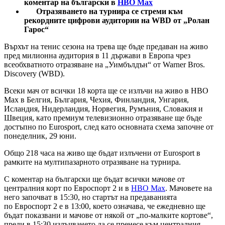
коментар на български в
НВО Мax
Отразяването на турнира се стреми към
рекордните цифрови аудитории на WBD от „Ролан
Гарос“
Върхът на тенис сезона на трева ще бъде предаван на живо
пред милионна аудитория в 11 държави в Европа чрез
всеобхватното отразяване на „Уимбълдън“ от Warner Bros.
Discovery (WBD).
Всеки мач от всички 18 корта ще се излъчи на живо в HBO
Max в Белгия, България, Чехия, Финландия, Унгария,
Исландия, Нидерландия, Норвегия, Румъния, Словакия и
Швеция, като премиум телевизионно отразяване ще бъде
достъпно по Eurosport, след като основната схема започне от
понеделник, 29 юни.
Общо 218 часа на живо ще бъдат излъчени от Eurosport в
рамките на мултипазарното отразяване на турнира.
С коментар на български ще бъдат всички мачове от
централния корт по Евроспорт 2 и в
HBO Max
. Мачовете на
него започват в 15:30, но стартът на предаванията
по Евроспорт 2 е в 13:00, което означава, че ежедневно ще
бъдат показвани и мачове от някой от „по-малките кортове“,
преди в 15:30 излъчването да се пренесе към централния.