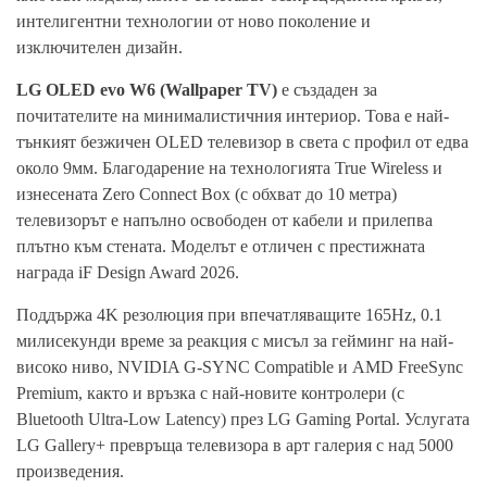
интелигентни технологии от ново поколение и
изключителен дизайн.
LG OLED evo W6
(
Wallpaper TV
)
е създаден за
почитателите на минималистичния интериор. Това е най-
тънкият безжичен OLED телевизор в света с профил от едва
около 9мм. Благодарение на технологията True Wireless и
изнесената Zero Connect Box (с обхват до 10 метра)
телевизорът е напълно освободен от кабели и прилепва
плътно към стената. Моделът е отличен с престижната
награда iF Design Award 2026.
Поддържа 4K резолюция при впечатляващите 165Hz, 0.1
милисекунди време за реакция с мисъл за гейминг на най-
високо ниво, NVIDIA G-SYNC Compatible и AMD FreeSync
Premium, както и връзка с най-новите контролери (с
Bluetooth Ultra-Low Latency) през LG Gaming Portal. Услугата
LG Gallery+ превръща телевизора в арт галерия с над 5000
произведения.