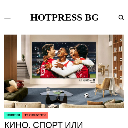
Skip
to
HOTPRESS BG
content
Menu
Търс
НОВИНИ
ТЕХНОЛОГИИ
POSTED
КИНО, СПОРТ ИЛИ
IN