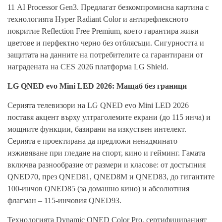
11 AI Processor Gen3. Предлагат безкомпромисна картина с
технологията Hyper Radiant Color и антирефлексното
покритие Reflection Free Premium, което гарантира живи
цветове и перфектно черно без отблясъци. Сигурността и
защитата на данните на потребителите са гарантирани от
наградената на CES 2026 платформа LG Shield.
LG QNED evo Mini LED 2026: Мащаб без граници
Серията телевизори на LG QNED evo Mini LED 2026
поставя акцент върху ултраголемите екрани (до 115 инча) и
мощните функции, базирани на изкуствен интелект.
Серията е проектирана да предложи ненадминато
изживяване при гледане на спорт, кино и гейминг. Гамата
включва разнообразие от размери и класове: от достъпния
QNED70, през QNED81, QNED8M и QNED83, до гигантите
100-инчов QNED85 (за домашно кино) и абсолютния
флагман – 115-инчовия QNED93.
Технологията Dynamic QNED Color Pro, сертифицираният