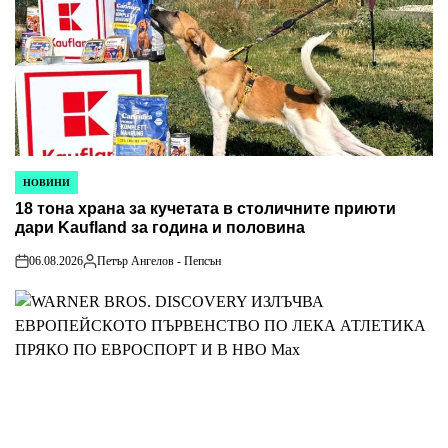
НОВИНИ
POSTED
18 тона храна за кучетата в столичните приюти
IN
дари Kaufland за година и половина
06.08.2026
Петър Ангелов - Пепсън
on
Posted
by