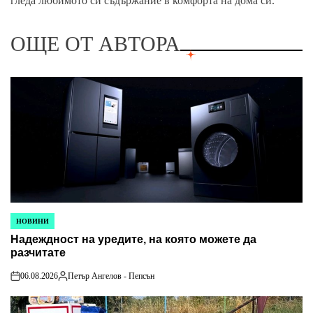
гледа любимото си съдържание в комфорта на дома си.
ОЩЕ ОТ АВТОРА
НОВИНИ
POSTED
Надеждност на уредите, на която можете да
IN
разчитате
06.08.2026
Петър Ангелов - Пепсън
on
Posted
by