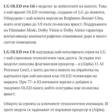
LG OLED evo G6
е моделът за любителите на киното. Това
е най-яркият OLED телевизор, създаван от LG до момента.
Оборудван с най-новата версия на Brightness Booster Ultra,
която осигурява до 3.9 пъти по-висока яркост. Поддръжката
на Filmmaker Mode, Dolby Vision и Dolby Atmos гарантира
впечатляващо кинематографично изживяване дори в много
светли помещения.
LG OLED evo C6
надгражда най-популярната серия на LG
с най-сериозния технологичен скок досега. За първи път
моделът използва флагманския процесор – α (Alpha) 11 AI
Processor Gen3, с което достига нивото на обработка на
картината при най-високия клас OLED телевизори на
марката. При 77- и 83-инчовите версии е добавен и
тандемен OLED панел, който осигурява още по-висока
яркост.
Общото за серията са ключовите технологични иновации. И
трите модела се задвижват от върховия процесор α (Alpha)