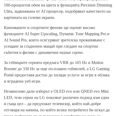
100-процентов обем на цвета и функцията Precision Dimming
Ultra, задвижвана от AI процесор, подобряват качеството на
картината на големи екрани.
Киноманите и спортните фенове ще оценят високо
функциите AI Super Upscaling, Dynamic Tone Mapping Pro и
AI Sound Pro, които осигуряват зрителско преживяване с
усещане за стадионен мащаб при гледане на спортни
събития и филми с динамични екшън сцени.
За геймърите серията предлага VRR до 165 Hz и Motion
Booster до 330 Hz за още по-плавен геймплей, а LG Gaming
Portal предоставя достъп до хиляди услуги за игри в облака
и вградени уеб игри.
Независимо дали изборът е OLED evo или QNED evo Mini
LED, тези серии на LG показват различен подход към една
и съща цел – да предложат телевизор, който най-добре
отговаря на начина, по който всеки потребител би искал да