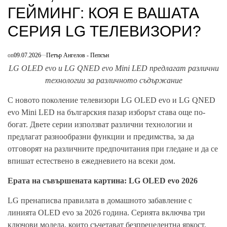
ГЕЙМИНГ: КОЯ Е ВАШАТА
СЕРИЯ LG ТЕЛЕВИЗОРИ?
on
09.07.2026
Петър Ангелов - Пепсън
LG OLED evo и LG QNED evo Mini LED предлагат различни
технологии за различн
о
то съдържание
С новото поколение телевизори LG OLED evo и LG QNED
evo Mini LED на българския пазар изборът става още по-
богат. Двете серии използват различни технологии и
предлагат разнообразни функции и предимства, за да
отговорят на различните предпочитания при гледане и да се
впишат естествено в ежедневието на всеки дом.
Ерата на съвършената картина: LG OLED evo 2026
LG пренаписва правилата в домашното забавление с
линията OLED evo за 2026 година. Серията включва три
ключови модела, които съчетават безпрецедентна яркост,