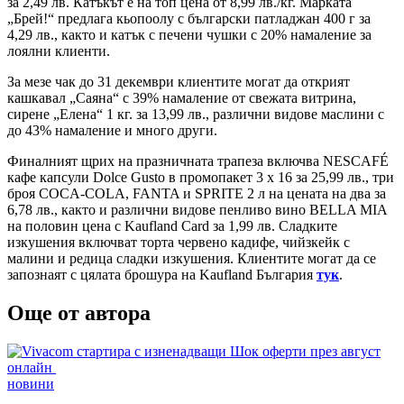
за 2,49 лв. Катъкът е на топ цена от 8,99 лв./кг. Марката
„Брей!“ предлага кьопоолу с български патладжан 400 г за
4,29 лв., както и катък с печени чушки с 20% намаление за
лоялни клиенти.
За мезе чак до 31 декември клиентите могат да открият
кашкавал „Саяна“ с 39% намаление от свежата витрина,
сирене „Елена“ 1 кг. за 13,99 лв., различни видове маслини с
до 43% намаление и много други.
Финалният щрих на празничната трапеза включва NESCAFÉ
кафе капсули Dolce Gusto в промопакет 3 х 16 за 25,99 лв., три
броя COCA-COLA, FANTA и SPRITE 2 л на цената на два за
6,78 лв., както и различни видове пенливо вино BELLA MIA
на половин цена с Kaufland Card за 1,99 лв. Сладките
изкушения включват торта червено кадифе, чийзкейк с
малини и редица сладки изкушения. Клиентите могат да се
запознаят с цялата брошура на Kaufland България
тук
.
Още от автора
Posted
новини
in