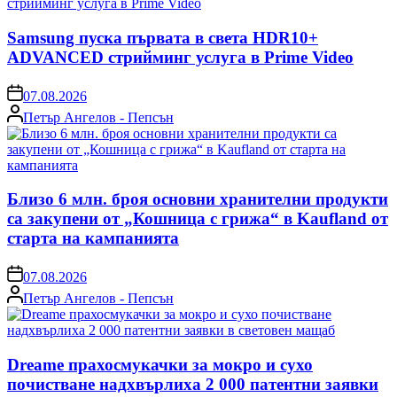
Samsung пуска първата в света HDR10+
ADVANCED стрийминг услуга в Prime Video
on
07.08.2026
Posted
Петър Ангелов - Пепсън
by
Близо 6 млн. броя основни хранителни продукти
са закупени от „Кошница с грижа“ в Kaufland от
старта на кампанията
on
07.08.2026
Posted
Петър Ангелов - Пепсън
by
Dreame прахосмукачки за мокро и сухо
почистване надхвърлиха 2 000 патентни заявки