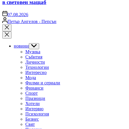
в световен мащаб
on
07.08.2026
Posted
Петър Ангелов - Пепсън
by
Close
search
новини
Show
sub
Музика
menu
Събития
Личности
Технологии
Интересно
Мода
Филми и сериали
Финанси
Спорт
Празници
Хотели
Интервю
Психология
Бизнес
Свят