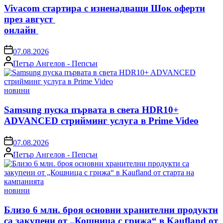
Vivacom стартира с изненадващи Шок оферти
през август
онлайн
on
07.08.2026
Posted
Петър Ангелов - Пепсън
by
Posted
новини
in
Samsung пуска първата в света HDR10+
ADVANCED стрийминг услуга в Prime Video
on
07.08.2026
Posted
Петър Ангелов - Пепсън
by
Posted
новини
in
Близо 6 млн. броя основни хранителни продукти
са закупени от „Кошница с грижа“ в Kaufland от