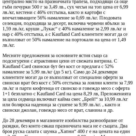
централно място на празничната трапеза, подходящи са още
гъби печурки 500 г за 3,49 лв., сух чесън на топ цена от 6,99
лв./кг, кестени с 46% отстъпка, както и картофи с
впечатляващите 56% намаление за 0,69 лв./кг. Плодовата
селекция, подходяща за десерт, включва червени ябълки за
1,59 лв./кг, круши „Лукас“ с 40% намаление за 2,99 лв./кг и
нар с 40% отстъпка, а с Kaufland Card клиентите могат да се
възползват от 50% намаление на портокали на цена от 1,49
лв./кг.
Месните предложения за основните ястия също са
подсигурени с атрактивни цени от свежата витрина. С
Kaufland Card свински бут без кост се предлага с 52%
намаление за 5,99 лв./кг (до 5 кг). Само до 24 декември
клиентите могат да се възползват от специални оферти за
свински врат без кост с 50% отстъпка за лоялни кленти за 7,99
лв./кг и парти кюфтенца от свинско и говеждо месо с оферта
1+1 безплатно с Kaufland Card на цена 8,29 лв, Преложенията
за цяла седмица включват кайма смес „Брей!“ за 10,99 лв./кг
или болярска наденица за сушене за 9,99 лв./кг. , както и
свински джолан, говеждо месо от врат, сланина и др.
До 28 декември в магазините изобилства разнообразие от
разядки, без които сякаш празничната маса не е същата. Два
броя руска салата с шунка „Хапни“ 400 г е на цената на един