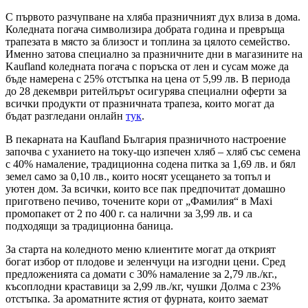
С първото разчупване на хляба празничният дух влиза в дома.
Коледната погача символизира добрата година и превръща
трапезата в място за близост и топлина за цялото семейство.
Именно затова специално за празничните дни в магазините на
Kaufland коледната погача с поръска от лен и сусам може да
бъде намерена с 25% отстъпка на цена от 5,99 лв. В периода
до 28 декември ритейлърът осигурява специални оферти за
всички продукти от празничната трапеза, които могат да
бъдат разгледани онлайн
тук
.
В пекарната на Kaufland България празничното настроение
започва с уханието на току-що изпечен хляб – хляб със семена
с 40% намаление, традиционна содена питка за 1,69 лв. и бял
земел само за 0,10 лв., които носят усещането за топъл и
уютен дом. За всички, които все пак предпочитат домашно
приготвено печиво, точените кори от „Фамилия“ в Maxi
промопакет от 2 по 400 г. са налични за 3,99 лв. и са
подходящи за традиционна баница.
За старта на коледното меню клиентите могат да открият
богат избор от плодове и зеленчуци на изгодни цени. Сред
предложенията са домати с 30% намаление за 2,79 лв./кг.,
късоплодни краставици за 2,99 лв./кг, чушки Долма с 23%
отстъпка. За ароматните ястия от фурната, които заемат