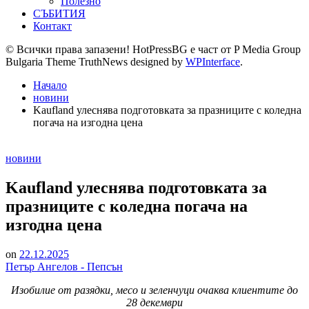
Полезно
СЪБИТИЯ
Контакт
© Всички права запазени! HotPressBG е част от P Media Group
Bulgaria Theme TruthNews designed by
WPInterface
.
Начало
новини
Kaufland улеснява подготовката за празниците с коледна
погача на изгодна цена
Posted
новини
in
Kaufland улеснява подготовката за
празниците с коледна погача на
изгодна цена
on
22.12.2025
Петър Ангелов - Пепсън
Изобилие от разядки, месо и зеленчуци очаква клиентите до
28 декември