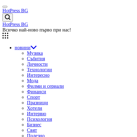
Skip
Menu
to
HotPress BG
content
Търсене
HotPress BG
Всичко най-ново първо при нас!
новини
Музика
Събития
Личности
Технологии
Интересно
Мода
Филми и сериали
Финанси
Спорт
Празници
Хотели
Интервю
Психология
Бизнес
Свят
Полезно