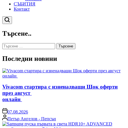
СЪБИТИЯ
Контакт
Търсене
Търсене..
Търсене
за:
Последни новини
Vivacom стартира с изненадващи Шок оферти
през август
онлайн
on
07.08.2026
Posted
Петър Ангелов - Пепсън
by