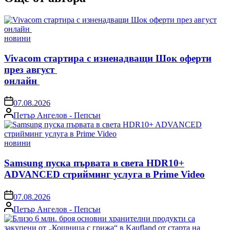
Posted
новини
in
Vivacom стартира с изненадващи Шок оферти
през август
онлайн
on
07.08.2026
Posted
Петър Ангелов - Пепсън
by
Posted
новини
in
Samsung пуска първата в света HDR10+
ADVANCED стрийминг услуга в Prime Video
on
07.08.2026
Posted
Петър Ангелов - Пепсън
by