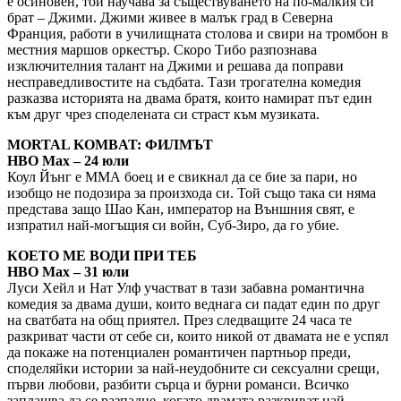
е осиновен, той научава за съществуването на по-малкия си
брат – Джими. Джими живее в малък град в Северна
Франция, работи в училищната столова и свири на тромбон в
местния маршов оркестър. Скоро Тибо разпознава
изключителния талант на Джими и решава да поправи
несправедливостите на съдбата. Тази трогателна комедия
разказва историята на двама братя, които намират път един
към друг чрез споделената си страст към музиката.
MORTAL KOMBAT: ФИЛМЪТ
HBO Max – 24 юли
Коул Йънг е ММА боец и е свикнал да се бие за пари, но
изобщо не подозира за произхода си. Той също така си няма
представа защо Шао Кан, император на Външния свят, е
изпратил най-могъщия си войн, Суб-Зиро, да го убие.
КОЕТО МЕ ВОДИ ПРИ ТЕБ
HBO Max – 31 юли
Луси Хейл и Нат Улф участват в тази забавна романтична
комедия за двама души, които веднага си падат един по друг
на сватбата на общ приятел. През следващите 24 часа те
разкриват части от себе си, които никой от двамата не е успял
да покаже на потенциален романтичен партньор преди,
споделяйки истории за най-неудобните си сексуални срещи,
първи любови, разбити сърца и бурни романси. Всичко
заплашва да се разпадне, когато двамата разкриват най-