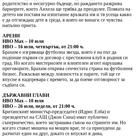
родителство и несигурно бъдеще, но раждането разкрива
бариерите, които Анхела ще трябва да преодолее. Появата на
детето им поставя на изпитание връзката им и тя усеща какво
е да отглеждаш дете в среда, в която не винаги се чувства
напълно приета.
АРЕНИ
HBO Max – 10 юли
HBO – 16 юли, четвъртък, от 21:00 ч.
Брахим е изгряваща футболна звезда, която е на път да
подпише първия си договор с престижния клуб в родния си
град. Но когато мистериозен и влиятелен агент нарушава
преговорите, Брахим открива сенчестата страна на футболния
бизнес. Разкъсван между лоялността и парите, той ще се
впусне в надпревара с времето, за да поеме отговорност за
съдбата си.
ДЪРЖАВНИ ГЛАВИ
HBO Max – 10 юли
HBO – 26 юли, неделя, от 21:00 ч.
Британският министър-председател (Идрис Елба) и
президентът на САЩ (Джон Сина) имат публично
съперничество, което застрашава съюза на страните им. Но
когато стават мишена на мощен враг, те са принудени да
разчитат един на друг, докато се впускат в дива,