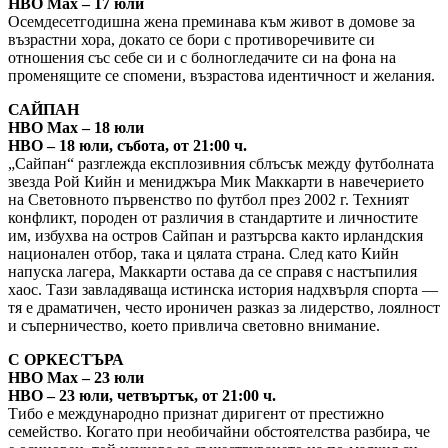
HBO Max – 17 юли
Осемдесетгодишна жена преминава към живот в домове за
възрастни хора, докато се бори с противоречивите си
отношения със себе си и с болногледачите си на фона на
променящите се спомени, възрастова идентичност и желания.
САЙПАН
HBO Max – 18 юли
HBO – 18 юли, събота, от 21:00 ч.
„Сайпан“ разглежда експлозивния сблъсък между футболната
звезда Рой Кийн и мениджъра Мик Маккарти в навечерието
на Световното първенство по футбол през 2002 г. Техният
конфликт, породен от различия в стандартите и личностите
им, избухва на остров Сайпан и разтърсва както ирландския
национален отбор, така и цялата страна. След като Кийн
напуска лагера, Маккарти остава да се справя с настъпилия
хаос. Тази завладяваща истинска история надхвърля спорта —
тя е драматичен, често ироничен разказ за лидерство, лоялност
и съперничество, което привлича световно внимание.
С ОРКЕСТЪРА
HBO Max – 23 юли
HBO – 23 юли, четвъртък, от 21:00 ч.
Тибо е международно признат диригент от престижно
семейство. Когато при необичайни обстоятелства разбира, че