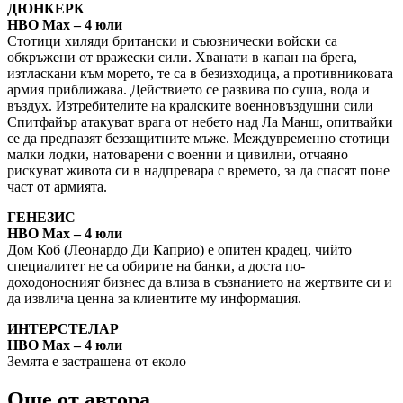
ДЮНКЕРК
HBO Max – 4 юли
Стотици хиляди британски и съюзнически войски са
обкръжени от вражески сили. Хванати в капан на брега,
изтласкани към морето, те са в безизходица, а противниковата
армия приближава. Действието се развива по суша, вода и
въздух. Изтребителите на кралските военновъздушни сили
Спитфайър атакуват врага от небето над Ла Манш, опитвайки
се да предпазят беззащитните мъже. Междувременно стотици
малки лодки, натоварени с военни и цивилни, отчаяно
рискуват живота си в надпревара с времето, за да спасят поне
част от армията.
ГЕНЕЗИС
HBO Max – 4 юли
Дом Коб (Леонардо Ди Каприо) е опитен крадец, чийто
специалитет не са обирите на банки, а доста по-
доходоносният бизнес да влиза в съзнанието на жертвите си и
да извлича ценна за клиентите му информация.
ИНТЕРСТЕЛАР
HBO Max – 4 юли
Земята е застрашена от еколо
Още от автора