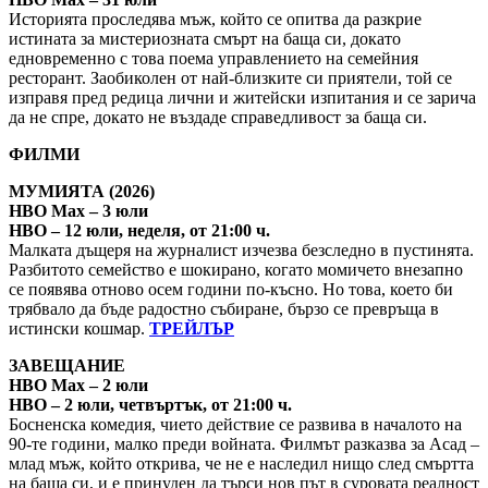
Историята проследява мъж, който се опитва да разкрие
истината за мистериозната смърт на баща си, докато
едновременно с това поема управлението на семейния
ресторант. Заобиколен от най-близките си приятели, той се
изправя пред редица лични и житейски изпитания и се зарича
да не спре, докато не въздаде справедливост за баща си.
ФИЛМИ
МУМИЯТА (2026)
HBO Max – 3 юли
HBO – 12 юли, неделя, от 21:00 ч.
Малката дъщеря на журналист изчезва безследно в пустинята.
Разбитото семейство е шокирано, когато момичето внезапно
се появява отново осем години по-късно. Но това, което би
трябвало да бъде радостно събиране, бързо се превръща в
истински кошмар.
ТРЕЙЛЪР
ЗАВЕЩАНИЕ
HBO Max – 2 юли
HBO – 2 юли, четвъртък, от 21:00 ч.
Босненска комедия, чието действие се развива в началото на
90-те години, малко преди войната. Филмът разказва за Асад –
млад мъж, който открива, че не е наследил нищо след смъртта
на баща си, и е принуден да търси нов път в суровата реалност