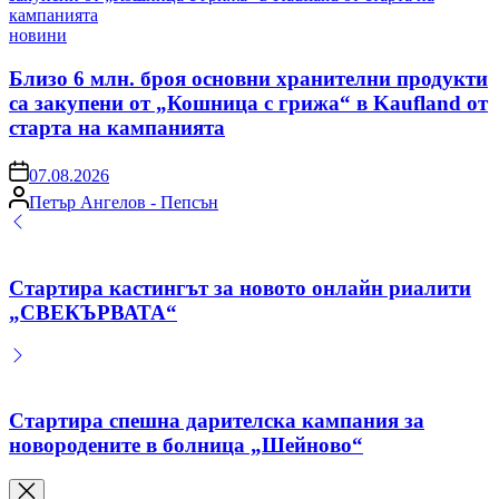
Posted
новини
in
Близо 6 млн. броя основни хранителни продукти
са закупени от „Кошница с грижа“ в Kaufland от
старта на кампанията
on
07.08.2026
Posted
Петър Ангелов - Пепсън
by
Стартира кастингът за новото онлайн риалити
„СВЕКЪРВАТА“
Стартира спешна дарителска кампания за
новородените в болница „Шейново“