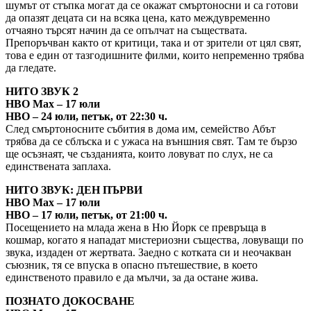
шумът от стъпка могат да се окажат смъртоносни и са готови
да опазят децата си на всяка цена, като междувременно
отчаяно търсят начин да се опълчат на съществата.
Препоръчван както от критици, така и от зрители от цял свят,
това е един от тазгодишните филми, които непременно трябва
да гледате.
НИТО ЗВУК 2
HBO Max – 17 юли
HBO – 24 юли, петък, от 22:30 ч.
След смъртоносните събития в дома им, семейство Абът
трябва да се сблъска и с ужаса на външния свят. Там те бързо
ще осъзнаят, че създанията, които ловуват по слух, не са
единствената заплаха.
НИТО ЗВУК: ДЕН ПЪРВИ
HBO Max – 17 юли
HBO – 17 юли, петък, от 21:00 ч.
Посещението на млада жена в Ню Йорк се превръща в
кошмар, когато я нападат мистериозни същества, ловуващи по
звукa, издаден от жертвата. Заедно с котката си и неочакван
съюзник, тя се впуска в опасно пътешествие, в което
единственото правило е да мълчи, за да остане жива.
ПОЗНАТО ДОКОСВАНЕ