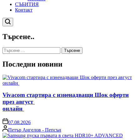
СЪБИТИЯ
Контакт
Търсене
Търсене..
Търсене
за:
Последни новини
Vivacom стартира с изненадващи Шок оферти
през август
онлайн
on
07.08.2026
Posted
Петър Ангелов - Пепсън
by