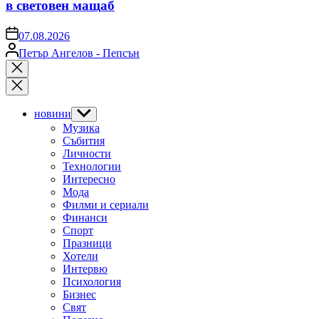
в световен мащаб
on
07.08.2026
Posted
Петър Ангелов - Пепсън
by
Close
search
новини
Show
sub
Музика
menu
Събития
Личности
Технологии
Интересно
Мода
Филми и сериали
Финанси
Спорт
Празници
Хотели
Интервю
Психология
Бизнес
Свят