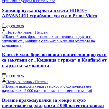
Samsung пуска първата в света HDR10+
ADVANCED стрийминг услуга в Prime Video
on
07.08.2026
Posted
Петър Ангелов - Пепсън
by
Близо 6 млн. броя основни хранителни продукти
са закупени от „Кошница с грижа“ в Kaufland от
старта на кампанията
on
07.08.2026
Posted
Петър Ангелов - Пепсън
by
Dreame прахосмукачки за мокро и сухо
почистване надхвърлиха 2 000 патентни заявки