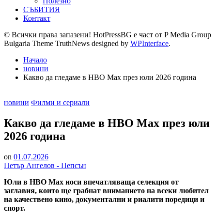
Полезно
СЪБИТИЯ
Контакт
© Всички права запазени! HotPressBG е част от P Media Group
Bulgaria Theme TruthNews designed by
WPInterface
.
Начало
новини
Какво да гледаме в HBO Max през юли 2026 година
Posted
новини
Филми и сериали
in
Какво да гледаме в HBO Max през юли
2026 година
on
01.07.2026
Петър Ангелов - Пепсън
Юли в HBO Max носи впечатляваща селекция от
заглавия, които ще грабнат вниманието на всеки любител
на качествено кино, документални и риалити поредици и
спорт.