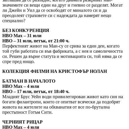
значимите си вещи един на друг и гневно се разделят. Могат
ли Джейн и Уил да се освободят от миналото си и да
преодолеят страховете си с надеждата да намерят нещо
специално?
БЕЗ КОНКУРЕНЦИЯ
HBO Max – 31 юли
HBO – 31 юли, петък, от 21:00 ч.
Перфектният живот на Ман-су се срива за един ден, когато
той губи работата си във фабриката, a с нея и самоличността
си. Решен да върне статута и мотивацията си, той няма да се
спре пред нищо.
КОЛЕКЦИЯ ФИЛМИ НА КРИСТОФЪР НОЛАН
БАТМАН В НАЧАЛОТО
HBO Max – 4 юли
HBO – 17 юли, петък, от 18:40 ч.
Младият Брус Уейн води привилегирован живот като син на
богати филантропи, които се опитват всячески да подобрят
живота на жителите на обхванатия от все по-брутална
престъпност Готъм Сити.
ЧЕРНИЯТ РИЦАР
HBO Max – 4 юли