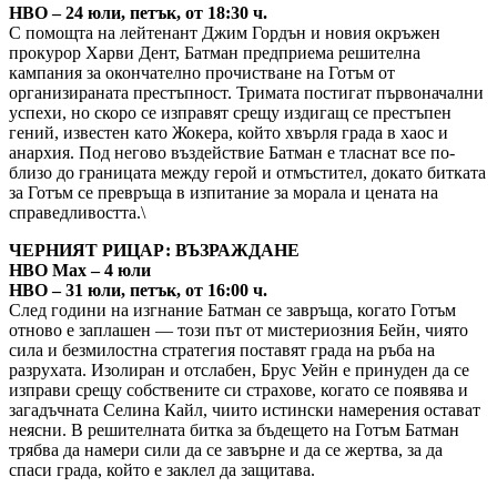
HBO – 24 юли, петък, от 18:30 ч.
С помощта на лейтенант Джим Гордън и новия окръжен
прокурор Харви Дент, Батман предприема решителна
кампания за окончателно прочистване на Готъм от
организираната престъпност. Тримата постигат първоначални
успехи, но скоро се изправят срещу издигащ се престъпен
гений, известен като Жокера, който хвърля града в хаос и
анархия. Под негово въздействие Батман е тласнат все по-
близо до границата между герой и отмъстител, докато битката
за Готъм се превръща в изпитание за морала и цената на
справедливостта.\
ЧЕРНИЯТ РИЦАР: ВЪЗРАЖДАНЕ
HBO Max – 4 юли
HBO – 31 юли, петък, от 16:00 ч.
След години на изгнание Батман се завръща, когато Готъм
отново е заплашен — този път от мистериозния Бейн, чиято
сила и безмилостна стратегия поставят града на ръба на
разрухата. Изолиран и отслабен, Брус Уейн е принуден да се
изправи срещу собствените си страхове, когато се появява и
загадъчната Селина Кайл, чиито истински намерения остават
неясни. В решителната битка за бъдещето на Готъм Батман
трябва да намери сили да се завърне и да се жертва, за да
спаси града, който е заклел да защитава.