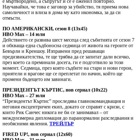
е мъртвородено, а съпругът ѝ се е оженил повторно.
Научавайки, че това е заговор за убийство, тя приема нова
самоличност и влиза в дома му като икономка, за да си
отмъсти.
ПО АМЕРИКАНСКИ, сезон 8 (13х45)
HBO Max – 14 юли
Действието се развива шест месеца след събитията от сезон 7
и обхваща една съдбоносна седмица от живота на героите от
Бевърли и Креншоу. Изправени пред решаващи
предизвикателства, те ще трябва да се запитат дали всичко,
през което са преминали досега, ги е подготвило за този
момент. Седмица, през която съдбите на стари и нови герои,
приятели и врагове ще се преплетат по начин, който ще
промени бъдещето им завинаги.
ПРЕЗИДЕНТЪТ КЪРТИС, нов сериал (10х22)
HBO Max – 27 юли
“Президентът Къртис” проследява главнокомандващия и
неговия ексцентричен екип, докато се справят с кризи, с
които Рик Санчес никога не би се занимавал – от
междуизмерна дипломация до паранормални разследвания и
необясними явления.
ТРЕЙЛЪР
FIRED UP!, нов сериал (12х60)
HBO Max – 31 юли