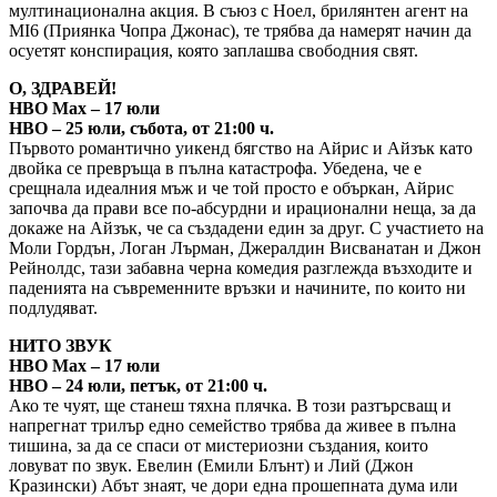
мултинационална акция. В съюз с Ноел, брилянтен агент на
MI6 (Приянка Чопра Джонас), те трябва да намерят начин да
осуетят конспирация, която заплашва свободния свят.
О, ЗДРАВЕЙ!
HBO Max – 17 юли
HBO – 25 юли, събота, от 21:00 ч.
Първото романтично уикенд бягство на Айрис и Айзък като
двойка се превръща в пълна катастрофа. Убедена, че е
срещнала идеалния мъж и че той просто е объркан, Айрис
започва да прави все по-абсурдни и ирационални неща, за да
докаже на Айзък, че са създадени един за друг. С участието на
Моли Гордън, Логан Лърман, Джералдин Висванатан и Джон
Рейнолдс, тази забавна черна комедия разглежда възходите и
паденията на съвременните връзки и начините, по които ни
подлудяват.
НИТО ЗВУК
HBO Max – 17 юли
HBO – 24 юли, петък, от 21:00 ч.
Ако те чуят, ще станеш тяхна плячка. В този разтърсващ и
напрегнат трилър едно семейство трябва да живее в пълна
тишина, за да се спаси от мистериозни създания, които
ловуват по звук. Евелин (Емили Блънт) и Лий (Джон
Кразински) Абът знаят, че дори една прошепната дума или