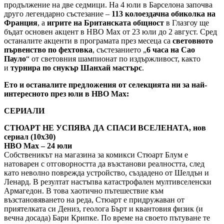
продължение на две седмици. На 4 юли в Барселона започва
друго легендарно състезание –
113 колоездачна обиколка на
Франция
, а
игрите на Британската общност
в Глазгоу ще
бъдат основен акцент в НВО Мax от 23 юли до 2 август. Сред
останалите акценти в програмата през месеца са
световното
първенство по фехтовка
, състезанието „
6 часа на Сао
Пауло
“ от световния шампионат по издържливост, както
и
турнира по снукър Шанхай мастърс
.
Ето и останалите предложения от селекцията ни за най-
интересното през юли в HBO Max:
СЕРИАЛИ
СТЮАРТ НЕ УСПЯВА ДА СПАСИ ВСЕЛЕНАТА, нов
сериал (10х30)
HBO Max – 24 юли
Собственикът на магазина за комикси Стюарт Блум е
натоварен с отговорността да възстанови реалността, след
като неволно поврежда устройство, създадено от Шелдън и
Ленард. В резултат настъпва катастрофален мултивселенски
Армагедон. В това хаотично пътешествие към
възстановяването на реда, Стюарт е придружаван от
приятелката си Дениз, геолога Бърт и квантовия физик (и
вечна досада) Бари Крипке. По време на своето пътуване те