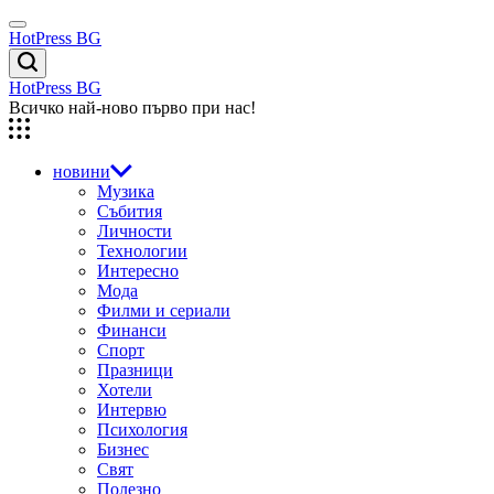
Skip
Menu
to
HotPress BG
content
Търсене
HotPress BG
Всичко най-ново първо при нас!
новини
Музика
Събития
Личности
Технологии
Интересно
Мода
Филми и сериали
Финанси
Спорт
Празници
Хотели
Интервю
Психология
Бизнес
Свят
Полезно