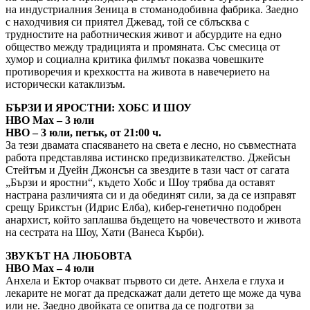
на индустриалния Зеница в стоманодобивна фабрика. Заедно
с находчивия си приятел Джевад, той се сблъсква с
трудностите на работническия живот и абсурдите на едно
общество между традицията и промяната. Със смесица от
хумор и социална критика филмът показва човешките
противоречия и крехкостта на живота в навечерието на
исторически катаклизъм.
БЪРЗИ И ЯРОСТНИ: ХОБС И ШОУ
HBO Max – 3 юли
HBO – 3 юли, петък, от 21:00 ч.
За тези двамата спасяването на света е лесно, но съвместната
работа представлява истинско предизвикателство. Джейсън
Стейтъм и Дуейн Джонсън са звездите в тази част от сагата
„Бързи и яростни“, където Хобс и Шоу трябва да оставят
настрана различията си и да обединят сили, за да се изправят
срещу Брикстън (Идрис Елба), кибер-генетично подобрен
анархист, който заплашва бъдещето на човечеството и живота
на сестрата на Шоу, Хати (Ванеса Кърби).
ЗВУКЪТ НА ЛЮБОВТА
HBO Max – 4 юли
Анхела и Ектор очакват първото си дете. Анхела е глуха и
лекарите не могат да предскажат дали детето ще може да чува
или не. Заедно двойката се опитва да се подготви за