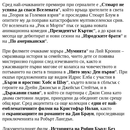
Сред най-очакваните премиери при сериалите е „
Стюарт не
успява да спаси Вселената
“, който връща зрителите в света
на „Теория за Големия взрив“ и проследява Стюарт Блум в
опитите му да поправи катастрофален мултивселенски срив.
От вселената на „Рик и Морти“ пък се задава новата
анимационна комедия „
Президентът Къртис
“, а до края на
месеца ще дебютират и нови сезони на „
Изродските братя
“ и
на „
По американски
“.
При филмите очакваме хоръра „
Мумията
“ на Лий Кронин –
смразяваща история за семейство, чието дете се появява
мистериозно години след изчезването си, както и
ужасяващите първи мигове от колапса на човечеството и
потъването на света в тишина в „
Нито звук: Ден първи
“. При
екшън предложенията ще видим Идрис Елба с участия в
„
Бързи и яростни: Хобс и Шоу
“, където влиза в сблъсък с
героите на Дуейн Джонсън и Джейсън Стейтъм, и в
„
Държавни глави
“, в който си партнира с Джон Сина като
двама световни лидери, принудени да обединят сили срещу
общ враг. Сред акцентита са още колекция с
едни от най-
емблематичните филми на Кристофър Нолан
, както
и
екранизациите по романите на Дан Браун
, проследяващи
приключенията на Робърт Лангдън.
Документалният филм „
Историята на Робин Бърд: Без