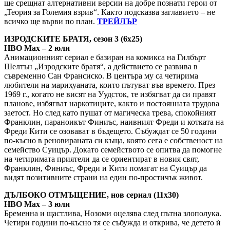
ще срещнат алтернативни версии на добре познати герои от
„Теория за Големия взрив“. Както подсказва заглавието – не
всичко ще върви по план.
ТРЕЙЛЪР
ИЗРОДСКИТЕ БРАТЯ, сезон 3 (6х25)
HBO Max – 2 юли
Анимационният сериал е базиран на комикса на Гилбърт
Шелтън „Изродските братя“, а действието се развива в
съвременно Сан Франсиско. В центъра му са четирима
любители на марихуаната, които пътуват във времето. През
1969 г., когато не висят на Уудсток, те избягват да си правят
планове, избягват наркотиците, както и постоянната трудова
заетост. Но след като пушат от магическа трева, спокойният
Франклин, параноикът Финиъс, наивният Фреди и котката на
Фреди Кити се озовават в бъдещето. Събуждат се 50 години
по-късно в реновираната си къща, която сега е собственост на
семейство Суицър. Докато семейството се опитва да помогне
на четиримата приятели да се ориентират в новия свят,
Франклин, Финиъс, Фреди и Кити помагат на Суицър да
видят позитивните страни на един по-простичък живот.
ДЪЛБОКО ОТМЪЩЕНИЕ, нов сериал (11х30)
HBO Max – 3 юли
Бременна и щастлива, Нозоми оцелява след пътна злополука.
Четири години по-късно тя се събужда и открива, че детето ѝ