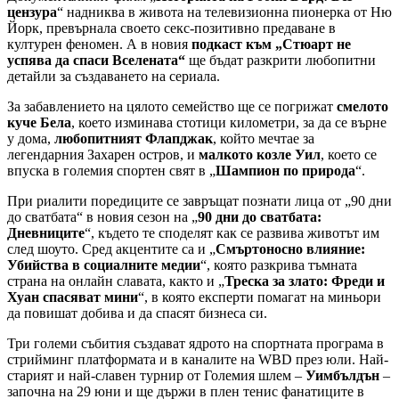
цензура
“ надниква в живота на телевизионна пионерка от Ню
Йорк, превърнала своето секс-позитивно предаване в
културен феномен. А в новия
подкаст към „Стюарт не
успява да спаси Вселената“
ще бъдат разкрити любопитни
детайли за създаването на сериала.
За забавлението на цялото семейство ще се погрижат
смелото
куче Бела
, което изминава стотици километри, за да се върне
у дома,
любопитният Флапджак
, който мечтае за
легендарния Захарен остров, и
малкото козле Уил
, което се
впуска в големия спортен свят в „
Шампион по природа
“.
При риалити поредиците се завръщат познати лица от „90 дни
до сватбата“ в новия сезон на „
90 дни до сватбата:
Дневниците
“, където те споделят как се развива животът им
след шоуто. Сред акцентите са и „
Смъртоносно влияние:
Убийства в социалните медии
“, която разкрива тъмната
страна на онлайн славата, както и „
Треска за злато: Фреди и
Хуан спасяват мини
“, в която експерти помагат на миньори
да повишат добива и да спасят бизнеса си.
Три големи събития създават ядрото на спортната програма в
стрийминг платформата и в каналите на WBD през юли. Най-
старият и най-славен турнир от Големия шлем –
Уимбълдън
–
започна на 29 юни и ще държи в плен тенис фанатиците в