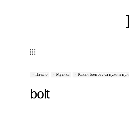
Skip
to
content
Начало
Музика
Какви болтове са нужни при
bolt