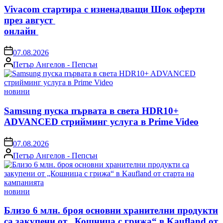
Vivacom стартира с изненадващи Шок оферти
през август
онлайн
on
07.08.2026
Posted
Петър Ангелов - Пепсън
by
Posted
новини
in
Samsung пуска първата в света HDR10+
ADVANCED стрийминг услуга в Prime Video
on
07.08.2026
Posted
Петър Ангелов - Пепсън
by
Posted
новини
in
Близо 6 млн. броя основни хранителни продукти
са закупени от „Кошница с грижа“ в Kaufland от