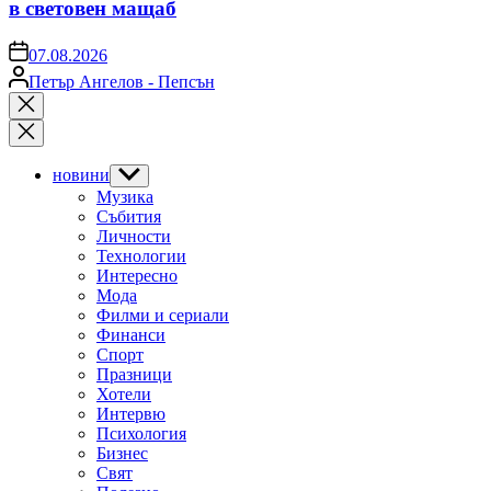
в световен мащаб
on
07.08.2026
Posted
Петър Ангелов - Пепсън
by
Close
search
новини
Show
sub
Музика
menu
Събития
Личности
Технологии
Интересно
Мода
Филми и сериали
Финанси
Спорт
Празници
Хотели
Интервю
Психология
Бизнес
Свят