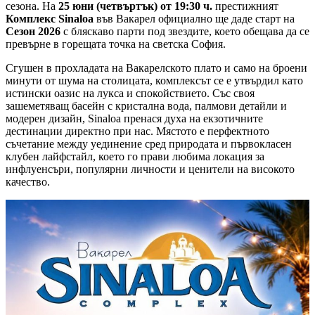
сезона. На
25 юни (четвъртък) от 19:30 ч.
престижният
Комплекс Sinaloa
във Вакарел официално ще даде старт на
Сезон 2026
с бляскаво парти под звездите, което обещава да се
превърне в горещата точка на светска София.
Сгушен в прохладата на Вакарелското плато и само на броени
минути от шума на столицата, комплексът се е утвърдил като
истински оазис на лукса и спокойствието. Със своя
зашеметяващ басейн с кристална вода, палмови детайли и
модерен дизайн, Sinaloa пренася духа на екзотичните
дестинации директно при нас. Мястото е перфектното
съчетание между уединение сред природата и първокласен
клубен лайфстайл, което го прави любима локация за
инфлуенсъри, популярни личности и ценители на високото
качество.