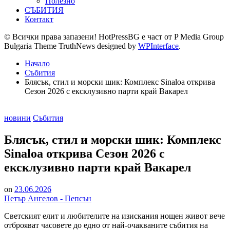
Полезно
СЪБИТИЯ
Контакт
© Всички права запазени! HotPressBG е част от P Media Group
Bulgaria Theme TruthNews designed by
WPInterface
.
Начало
Събития
Блясък, стил и морски шик: Комплекс Sinaloa открива
Сезон 2026 с ексклузивно парти край Вакарел
Posted
новини
Събития
in
Блясък, стил и морски шик: Комплекс
Sinaloa открива Сезон 2026 с
ексклузивно парти край Вакарел
on
23.06.2026
Петър Ангелов - Пепсън
Светският елит и любителите на изискания нощен живот вече
отброяват часовете до едно от най-очакваните събития на