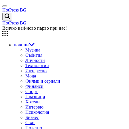
Skip
Menu
to
HotPress BG
content
Търсене
HotPress BG
Всичко най-ново първо при нас!
новини
Музика
Събития
Личности
Технологии
Интересно
Мода
Филми и сериали
Финанси
Спорт
Празници
Хотели
Интервю
Психология
Бизнес
Свят
Полезно