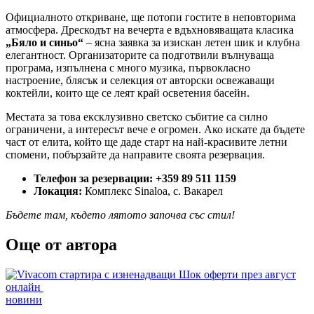
Официалното откриване, ще потопи гостите в неповторима
атмосфера. Дрескодът на вечерта е вдъхновяващата класика
„Бяло и синьо“
– ясна заявка за изискан летен шик и клубна
елегантност. Организаторите са подготвили вълнуваща
програма, изпълнена с много музика, първокласно
настроение, блясък и селекция от авторски освежаващи
коктейли, които ще се леят край осветения басейн.
Местата за това ексклузивно светско събитие са силно
ограничени, а интересът вече е огромен. Ако искате да бъдете
част от елита, който ще даде старт на най-красивите летни
спомени, побързайте да направите своята резервация.
Телефон за резервации:
+359 89 511 1159
Локация:
Комплекс Sinaloa, с. Вакарел
Бъдете там, където лятото започва със стил!
Още от автора
Posted
новини
in