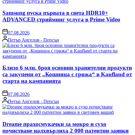
Samsung пуска първата в света HDR10+
ADVANCED стрийминг услуга в Prime Video
on
07.08.2026
Posted
Петър Ангелов - Пепсън
by
Близо 6 млн. броя основни хранителни продукти
са закупени от „Кошница с грижа“ в Kaufland от
старта на кампанията
on
07.08.2026
Posted
Петър Ангелов - Пепсън
by
Dreame прахосмукачки за мокро и сухо
почистване надхвърлиха 2 000 патентни заявки