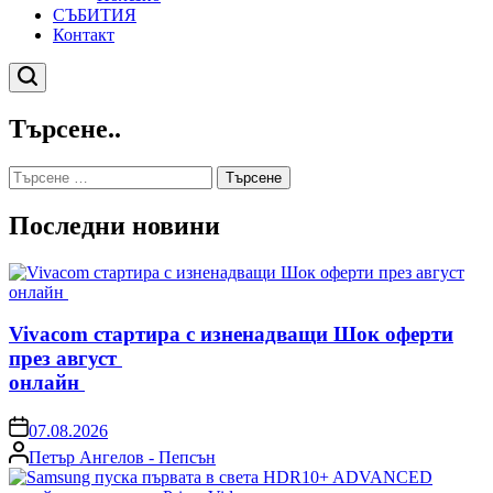
СЪБИТИЯ
Контакт
Търсене
Търсене..
Търсене
за:
Последни новини
Vivacom стартира с изненадващи Шок оферти
през август
онлайн
on
07.08.2026
Posted
Петър Ангелов - Пепсън
by