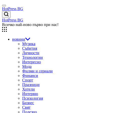
Skip
Menu
to
HotPress BG
content
Търсене
HotPress BG
Всичко най-ново първо при нас!
новини
Музика
Събития
Личности
Технологии
Интересно
Мода
Филми и сериали
Финанси
Спорт
Празници
Хотели
Интервю
Психология
Бизнес
Свят
Полезно