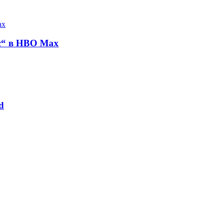
с“ в HBO Max
d