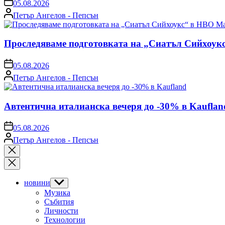
on
05.08.2026
Posted
Петър Ангелов - Пепсън
by
Проследяваме подготовката на „Сиатъл Сийхоук
on
05.08.2026
Posted
Петър Ангелов - Пепсън
by
Автентична италианска вечеря до -30% в Kauflan
on
05.08.2026
Posted
Петър Ангелов - Пепсън
by
Close
search
новини
Show
sub
Музика
menu
Събития
Личности
Технологии