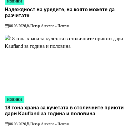
НОВИНИ
POSTED
Надеждност на уредите, на която можете да
IN
разчитате
06.08.2026
Петър Ангелов - Пепсън
on
Posted
by
НОВИНИ
POSTED
18 тона храна за кучетата в столичните приюти
IN
дари Kaufland за година и половина
06.08.2026
Петър Ангелов - Пепсън
on
Posted
by