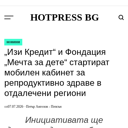
Skip
to
HOTPRESS BG
content
Menu
Търс
НОВИНИ
POSTED
„Изи Кредит“ и Фондация
IN
„Мечта за дете“ стартират
мобилен кабинет за
репродуктивно здраве в
отдалечени региони
on
07.07.2026
Петър Ангелов - Пепсън
Инициативата ще