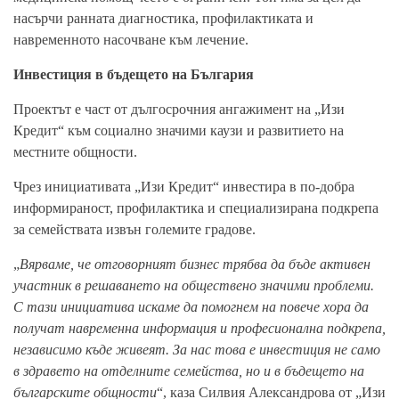
насърчи ранната диагностика, профилактиката и
навременното насочване към лечение.
Инвестиция в бъдещето на България
Проектът е част от дългосрочния ангажимент на „Изи
Кредит“ към социално значими каузи и развитието на
местните общности.
Чрез инициативата „Изи Кредит“ инвестира в по-добра
информираност, профилактика и специализирана подкрепа
за семействата извън големите градове.
„
Вярваме, че отговорният бизнес трябва да бъде активен
участник в решаването на обществено значими проблеми.
С тази инициатива искаме да помогнем на повече хора да
получат навременна информация и професионална подкрепа,
независимо къде живеят. За нас това е инвестиция не само
в здравето на отделните семейства, но и в бъдещето на
българските общности
“, каза Силвия Александрова от „Изи