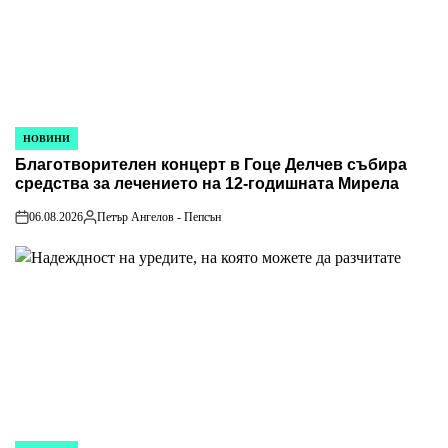
НОВИНИ
POSTED
Благотворителен концерт в Гоце Делчев събира
IN
средства за лечението на 12-годишната Мирела
06.08.2026
Петър Ангелов - Пепсън
on
Posted
by