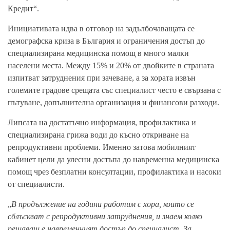
Кредит“.
Инициативата идва в отговор на задълбочаващата се
демографска криза в България и ограничения достъп до
специализирана медицинска помощ в много малки
населени места. Между 15% и 20% от двойките в страната
изпитват затруднения при зачеване, а за хората извън
големите градове срещата със специалист често е свързана с
пътуване, допълнителна организация и финансови разходи.
Липсата на достатъчно информация, профилактика и
специализирана грижа води до късно откриване на
репродуктивни проблеми. Именно затова мобилният
кабинет цели да улесни достъпа до навременна медицинска
помощ чрез безплатни консултации, профилактика и насоки
от специалисти.
„
В продължение на години работим с хора, които се
сблъскват с репродуктивни затруднения, и знаем колко
решаващ е навременният достъп до специалист. За