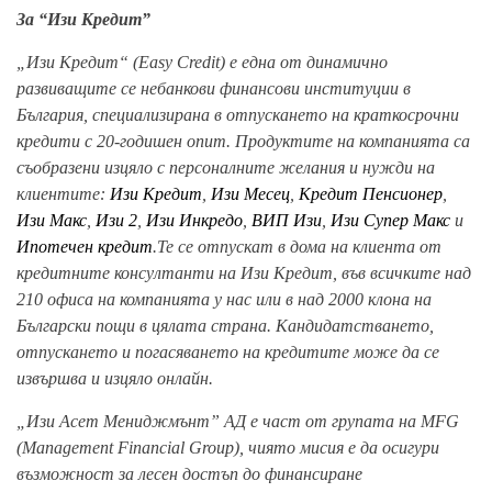
За “Изи Кредит”
„Изи Кредит“ (Easy Credit) е една от динамично
развиващите се небанкови финансови институции в
България, специализирана в отпускането на краткосрочни
кредити с 20-годишен опит. Продуктите на компанията са
съобразени изцяло с персоналните желания и нужди на
клиентите:
Изи Кредит
,
Изи Месец
,
Кредит Пенсионер
,
Изи Макс
,
Изи 2
,
Изи Инкредо
,
ВИП Изи
,
Изи Супер Макс
и
Ипотечен кредит
.Те се отпускат в дома на клиента от
кредитните консултанти на Изи Кредит, във всичките над
210 офиса на компанията у нас или в над 2000 клона на
Български пощи в цялата страна. Кандидатстването,
отпускането и погасяването на кредитите може да се
извършва и изцяло онлайн.
„Изи Асет Мениджмънт” АД е част от групата на MFG
(Management Financial Group), чиято мисия е да осигури
възможност за лесен достъп до финансиране