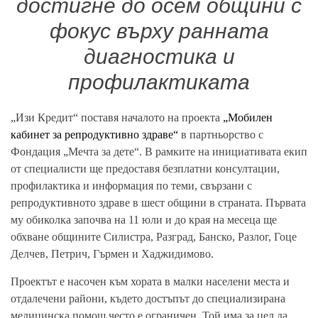
достигне до осем общини с
фокус върху ранната
диагностика и
профилактиката
„Изи Кредит“ поставя началото на проекта
„Мобилен
кабинет за репродуктивно здраве“
в партньорство с
Фондация „Мечта за дете“. В рамките на инициативата екип
от специалисти ще предоставя безплатни консултации,
профилактика и информация по теми, свързани с
репродуктивното здраве в шест общини в страната. Първата
му обиколка започва на 11 юли и до края на месеца ще
обхване общините Силистра, Разград, Банско, Разлог, Гоце
Делчев, Петрич, Гърмен и Хаджидимово.
Проектът е насочен към хората в малки населени места и
отдалечени райони, където достъпът до специализирана
медицинска помощ често е ограничен. Той има за цел да