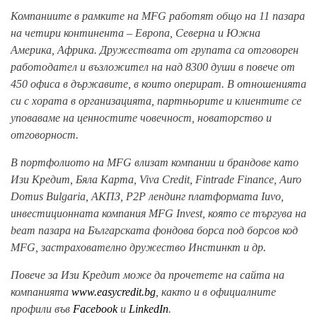
Компаниите в рамките на MFG работят общо на 11 пазара
на четири континента – Европа, Северна и Южна
Америка, Африка. Дружествата от групата са отговорен
работодател и възложител на над 8300 души в повече от
450 офиса в държавите, в които оперират. В отношенията
си с хората в организацията, партньорите и клиентите се
уповаваме на ценностите човечност, новаторство и
отговорност.
В портфолиото на MFG влизат компании и брандове като
Изи Кредит, Бяла Карта, Viva Credit, Fintrade Finance, Auro
Domus Bulgaria, АКПЗ, P2P лендинг платформата Iuvo,
инвестиционната компания MFG Invest, която се търгува на
beam пазара на Българската фондова борса под борсов код
MFG, застрахователно дружество Инстинкт и др.
Повече за Изи Кредит може да прочетете на сайта на
компанията
www.easycredit.bg
, както и в официалните
профили във
Facebook
и
LinkedIn
.