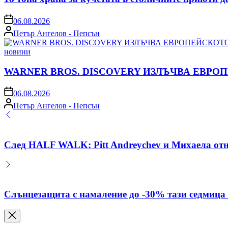
on
06.08.2026
Posted
Петър Ангелов - Пепсън
by
Posted
новини
in
WARNER BROS. DISCOVERY ИЗЛЪЧВА ЕВРО
on
06.08.2026
Posted
Петър Ангелов - Пепсън
by
След HALF WALK: Pitt Andreychev и Михаела отнов
Слънцезащита с намаление до -30% тази седмица 