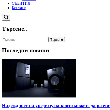
СЪБИТИЯ
Контакт
Търсене
Търсене..
Търсене
за:
Последни новини
Надеждност на уредите, на която можете да разчи