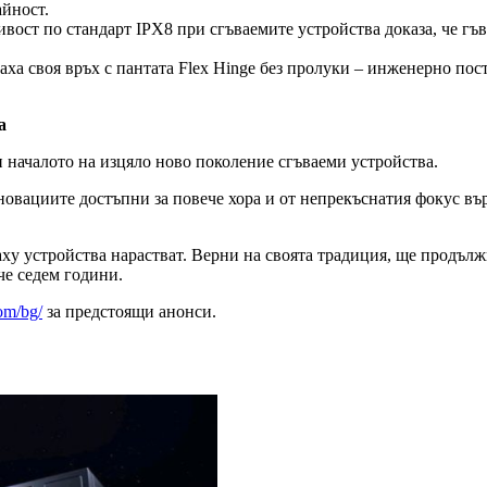
йност.
вост по стандарт IPX8 при сгъваемите устройства доказа, че гъ
ха своя връх с пантата Flex Hinge без пролуки – инженерно пос
а
ви началото на изцяло ново поколение сгъваеми устройства.
новациите достъпни за повече хора и от непрекъснатия фокус въ
axy устройства нарастват. Верни на своята традиция, ще продъл
че седем години.
om/bg/
за предстоящи анонси.