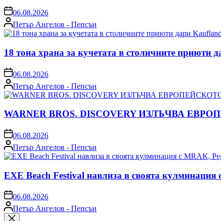
on
06.08.2026
Posted
Петър Ангелов - Пепсън
by
18 тона храна за кучетата в столичните приюти д
on
06.08.2026
Posted
Петър Ангелов - Пепсън
by
WARNER BROS. DISCOVERY ИЗЛЪЧВА ЕВРО
on
06.08.2026
Posted
Петър Ангелов - Пепсън
by
EXE Beach Festival навлиза в своята кулминация
on
06.08.2026
Posted
Петър Ангелов - Пепсън
by
Close