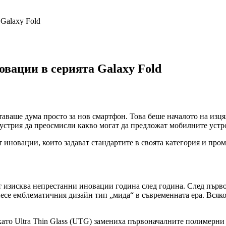
Galaxy Fold
вации в серията Galaxy Fold
 ставаше дума просто за нов смартфон. Това беше началото на из
дустрия да преосмисли какво могат да предложат мобилните устр
т иновации, които задават стандартите в своята категория и про
 изисква непрестанни иновации година след година. След първо
ренесе емблематичния дизайн тип „мида“ в съвременната ера. Вс
то Ultra Thin Glass (UTG) замениха първоначалните полимерни