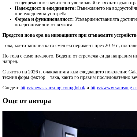
същевременно значително увеличавайки тяхната дълготра
Надеждност в ежедневието:
Въвеждането на водоустойчи
при ежедневна употреба.
Форма и функционалност:
Усъвършенстванията достигна
по-ергономични от всякога.
Предстои нова ера на иновациите при сгъваемите устройств
Това, което започна като смел експеримент през 2019 г., поста
Но това е само началото. Водени от стремежа си да направим и
напред.
С лятото на 2026 г. очакванията към следващото поколение Gal
техния форм-фактор – така, както го правим последователно ве
Следете
https://news.samsung.com/global/
и
https://www.samsung.c
Още от автора