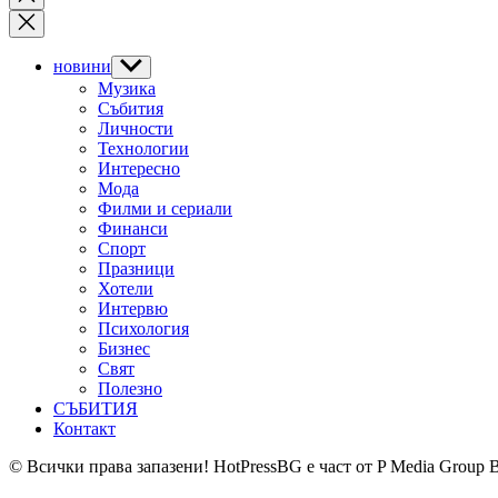
search
новини
Show
sub
Музика
menu
Събития
Личности
Технологии
Интересно
Мода
Филми и сериали
Финанси
Спорт
Празници
Хотели
Интервю
Психология
Бизнес
Свят
Полезно
СЪБИТИЯ
Контакт
© Всички права запазени! HotPressBG е част от P Media Group 