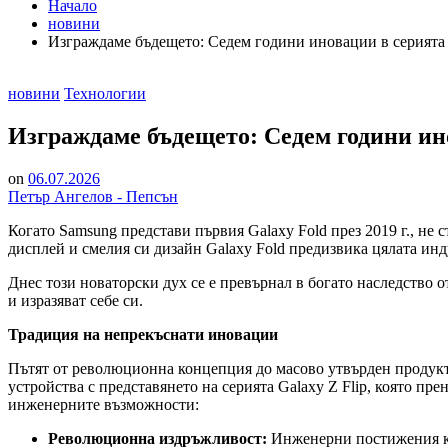
Начало
новини
Изграждаме бъдещето: Седем години иновации в серията 
Posted
новини
Технологии
in
Изграждаме бъдещето: Седем години ино
on
06.07.2026
Петър Ангелов - Пепсън
Когато Samsung представи първия Galaxy Fold през 2019 г., не
дисплей и смелия си дизайн Galaxy Fold предизвика цялата ин
Днес този новаторски дух се е превърнал в богато наследство о
и изразяват себе си.
Традиция на непрекъснати иновации
Пътят от революционна концепция до масово утвърден продукт
устройства с представянето на серията Galaxy Z Flip, която п
инженерните възможности:
Революционна издръжливост:
Инженерни постижения ка