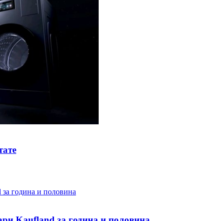
тате
ари Kaufland за година и половина