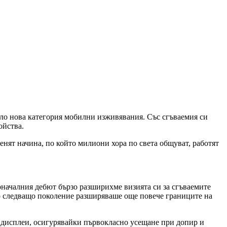
цяло нова категория мобилни изживявания. Със сгъваемия си
ойства.
менят начина, по който милиони хора по света общуват, работят
началния дебют бързо разширихме визията си за сгъваемите
яко следващо поколение разширяваше още повече границите на
 дисплеи, осигурявайки първокласно усещане при допир и