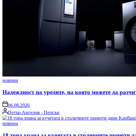
Posted
новини
in
Надеждност на уредите, на която можете да разчи
on
06.08.2026
Posted
Петър Ангелов - Пепсън
by
Posted
новини
in
18 тона храна за кучетата в столичните приюти д