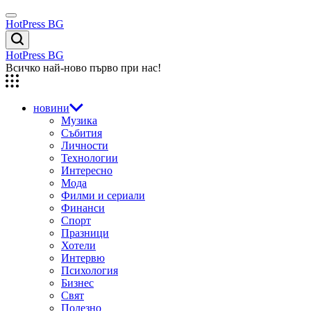
Skip
Menu
to
HotPress BG
content
Търсене
HotPress BG
Всичко най-ново първо при нас!
новини
Музика
Събития
Личности
Технологии
Интересно
Мода
Филми и сериали
Финанси
Спорт
Празници
Хотели
Интервю
Психология
Бизнес
Свят
Полезно