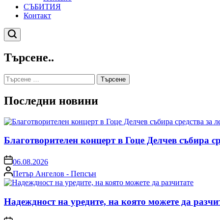
СЪБИТИЯ
Контакт
Търсене
Търсене..
Търсене
за:
Последни новини
Благотворителен концерт в Гоце Делчев събира с
on
06.08.2026
Posted
Петър Ангелов - Пепсън
by
Надеждност на уредите, на която можете да разчи