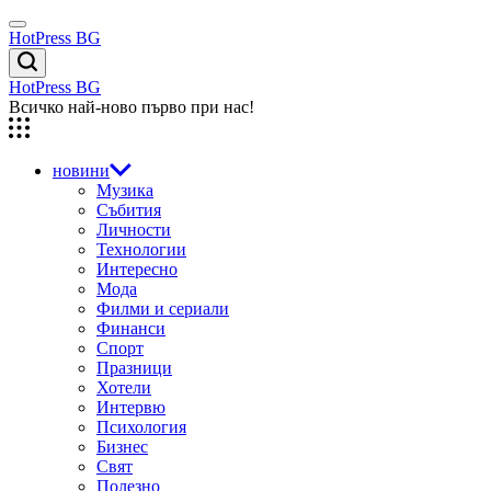
Skip
Menu
to
HotPress BG
content
Търсене
HotPress BG
Всичко най-ново първо при нас!
новини
Музика
Събития
Личности
Технологии
Интересно
Мода
Филми и сериали
Финанси
Спорт
Празници
Хотели
Интервю
Психология
Бизнес
Свят
Полезно