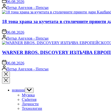
on
06.08.2026
Posted
Петър Ангелов - Пепсън
by
18 тона храна за кучетата в столичните приюти д
on
06.08.2026
Posted
Петър Ангелов - Пепсън
by
WARNER BROS. DISCOVERY ИЗЛЪЧВА ЕВРО
on
06.08.2026
Posted
Петър Ангелов - Пепсън
by
Close
search
новини
Show
sub
Музика
menu
Събития
Личности
Технологии