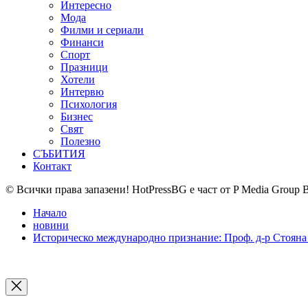
Интересно
Мода
Филми и сериали
Финанси
Спорт
Празници
Хотели
Интервю
Психология
Бизнес
Свят
Полезно
СЪБИТИЯ
Контакт
© Всички права запазени! HotPressBG е част от P Media Group 
Начало
новини
Историческо международно признание: Проф. д-р Стояна