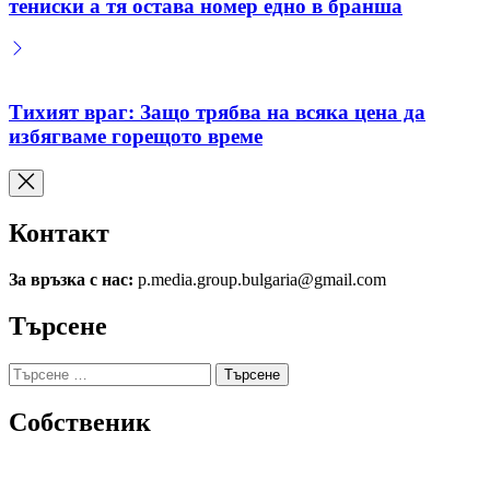
тениски а тя остава номер едно в бранша
Тихият враг: Защо трябва на всяка цена да
избягваме горещото време
Контакт
За връзка с нас:
p.media.group.bulgaria@gmail.com
Търсене
Търсене
за:
Собственик