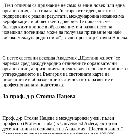
„Тези отличия са признание не само за един човек или една
организация, а за силата на българските идеи, когато са
подкрепени с реални резултати, международна независима
верификация и обществено доверие. Те показват, че
българският принос в образованието и развитието на
човешкия потенциал може да получава признание на най-
високо международно ниво“, заяви проф. д-р Стояна Нацева.
С петте световни рекорда Академия „Щастлив живот“ се
нарежда сред международно отличените образователни
организации, а признанията представляват значим принос за
утвърждаването на България на световната карта на
иновациите в образованието, личностното развитие и
професионалната подготовка.
За проф. д-р Стояна Нацева
Проф. д-р Стояна Нацева е международен учен, пълен
професор (Profesor Titular) в Universidad Azteca, автор на
десетки книги и основател на Академия „Щастлив живот“.