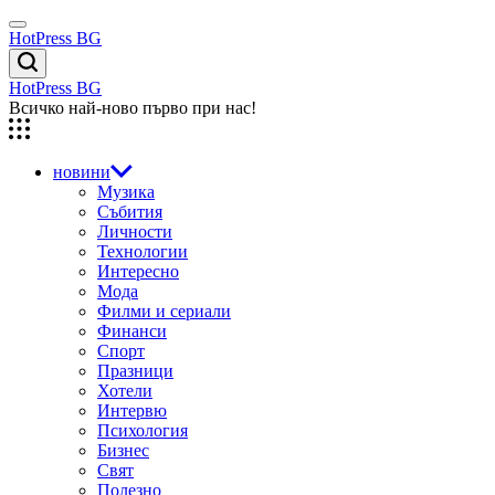
Skip
Menu
to
HotPress BG
content
Търсене
HotPress BG
Всичко най-ново първо при нас!
новини
Музика
Събития
Личности
Технологии
Интересно
Мода
Филми и сериали
Финанси
Спорт
Празници
Хотели
Интервю
Психология
Бизнес
Свят
Полезно