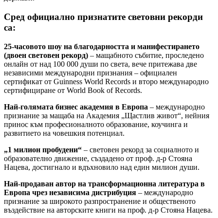
Сред официално признатите световни рекорди
са:
25-часовото шоу на благодарността и манифестирането
(двоен световен рекорд)
– мащабното събитие, проследено
онлайн от над 100 000 души по света, вече притежава две
независими международни признания – официален
сертификат от Guinness World Records и второ международно
сертифициране от World Book of Records.
Най-голямата бизнес академия в Европа
– международно
признание за мащаба на Академия „Щастлив живот“, нейния
принос към професионалното образование, коучинга и
развитието на човешкия потенциал.
„1 милион пробудени“
– световен рекорд за социалното и
образователно движение, създадено от проф. д-р Стояна
Нацева, достигнало и вдъхновило над един милион души.
Най-продаван автор на трансформационна литература в
Европа чрез независима дистрибуция
– международно
признание за широкото разпространение и общественото
въздействие на авторските книги на проф. д-р Стояна Нацева.