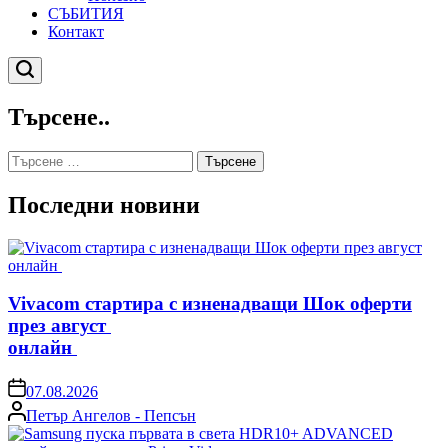
СЪБИТИЯ
Контакт
Търсене
Търсене..
Търсене
за:
Последни новини
Vivacom стартира с изненадващи Шок оферти
през август
онлайн
on
07.08.2026
Posted
Петър Ангелов - Пепсън
by