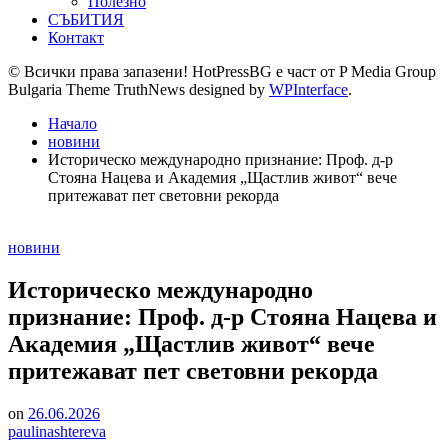
Полезно
СЪБИТИЯ
Контакт
© Всички права запазени! HotPressBG е част от P Media Group
Bulgaria Theme TruthNews designed by
WPInterface
.
Начало
новини
Историческо международно признание: Проф. д-р
Стояна Нацева и Академия „Щастлив живот“ вече
притежават пет световни рекорда
Posted
новини
in
Историческо международно
признание: Проф. д-р Стояна Нацева и
Академия „Щастлив живот“ вече
притежават пет световни рекорда
on
26.06.2026
paulinashtereva