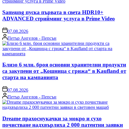
Samsung пуска първата в света HDR10+
ADVANCED стрийминг услуга в Prime Video
on
07.08.2026
Posted
Петър Ангелов - Пепсън
by
Близо 6 млн. броя основни хранителни продукти
са закупени от „Кошница с грижа“ в Kaufland от
старта на кампанията
on
07.08.2026
Posted
Петър Ангелов - Пепсън
by
Dreame прахосмукачки за мокро и сухо
почистване надхвърлиха 2 000 патентни заявки