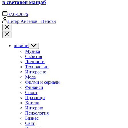
в световен мащаб
on
07.08.2026
Posted
Петър Ангелов - Пепсън
by
Close
search
новини
Show
sub
Музика
menu
Събития
Личности
Технологии
Интересно
Мода
Филми и сериали
Финанси
Спорт
Празници
Хотели
Интервю
Психология
Бизнес
Свят