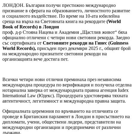
ЛОНДОН. България получи престижно международно
признание в сферата на образованието, личностното развитие
и социалното въздействие. По време на 10-ата юбилейна
среща на върха на Световната книга на рекордите
(World
Book of Records) в Лондон
проф. д-р Стояна Нацева и Академия „Щастлив живот“ бяха
официално отличени с четири нови световни рекорда. Заедно
със сертификата от
Световните рекорди на Гинес (Guinness
World Records),
присъден през декември 2025 г., общият брой
на международно признатите световни рекорди на
организацията вече достига пет.
Всички четири нови отличия преминаха през независима
международна процедура по верификация и получиха отделна
нотариална заверка от международната правна агенция Iudex
International Law (Юдекс). Процедурата удостоверява тяхната
автентичност, легитимност и международна правна защита.
Официалната церемония по връчването на отличията се
проведе в Британския парламент в Лондон в присъствието на
дипломати, учени, обществени лидери, представители на
международни организации и предприемачи от различни
държави.