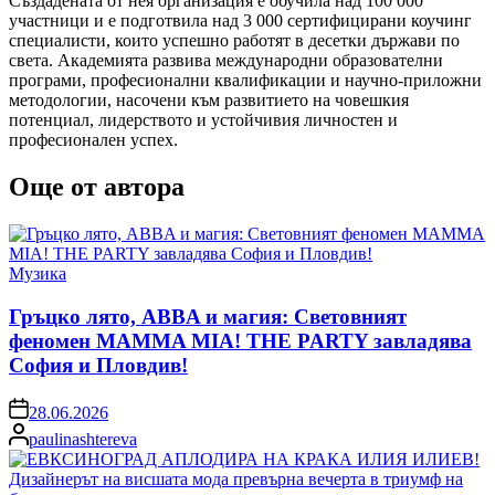
Създадената от нея организация е обучила над 100 000
участници и е подготвила над 3 000 сертифицирани коучинг
специалисти, които успешно работят в десетки държави по
света. Академията развива международни образователни
програми, професионални квалификации и научно-приложни
методологии, насочени към развитието на човешкия
потенциал, лидерството и устойчивия личностен и
професионален успех.
Още от автора
Posted
Музика
in
Гръцко лято, ABBA и магия: Световният
феномен MAMMA MIA! THE PARTY завладява
София и Пловдив!
on
28.06.2026
Posted
paulinashtereva
by