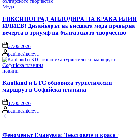
Posted
Мода
in
ЕВКСИНОГРАД АПЛОДИРА НА КРАКА ИЛИЯ
ИЛИЕВ! Дизайнерът на висшата мода превърна
вечерта в триумф на българското творчество
on
27.06.2026
Posted
paulinashtereva
by
Posted
новини
in
Kaufland и БТС обновиха туристически
маршрут в Софийска планина
on
17.06.2026
Posted
paulinashtereva
by
Феноменът Емануела: Текстовете ѝ красят