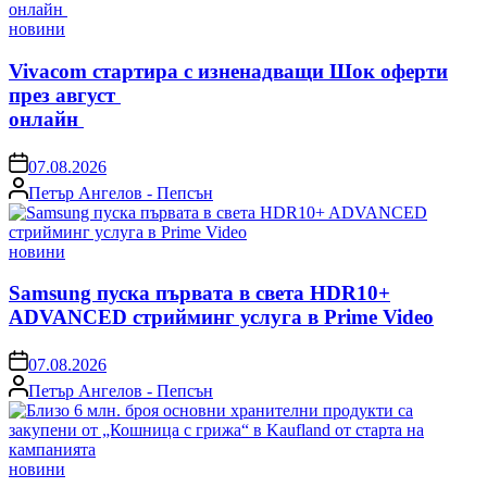
Posted
новини
in
Vivacom стартира с изненадващи Шок оферти
през август
онлайн
on
07.08.2026
Posted
Петър Ангелов - Пепсън
by
Posted
новини
in
Samsung пуска първата в света HDR10+
ADVANCED стрийминг услуга в Prime Video
on
07.08.2026
Posted
Петър Ангелов - Пепсън
by
Posted
новини