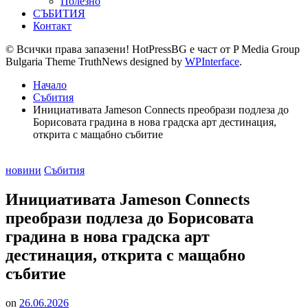
Полезно
СЪБИТИЯ
Контакт
© Всички права запазени! HotPressBG е част от P Media Group
Bulgaria Theme TruthNews designed by
WPInterface
.
Начало
Събития
Инициативата Jameson Connects преобрази подлеза до
Борисовата градина в нова градска арт дестинация,
открита с мащабно събитие
Posted
новини
Събития
in
Инициативата Jameson Connects
преобрази подлеза до Борисовата
градина в нова градска арт
дестинация, открита с мащабно
събитие
on
26.06.2026