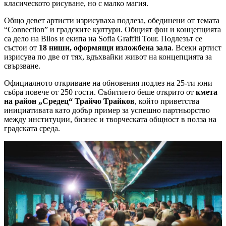
класическото рисуване, но с малко магия.
Общо девет артисти изрисуваха подлеза, обединени от темата
“Connection” и градските култури. Общият фон и концепцията
са дело на Bilos и екипа на Sofia Graffiti Tour. Подлезът се
състои от
18 ниши, оформящи изложбена зала
. Всеки артист
изрисува по две от тях, вдъхвайки живот на концепцията за
свързване.
Официалното откриване на обновения подлез на 25-ти юни
събра повече от 250 гости. Събитието беше открито от
кмета
на район „Средец“ Трайчо Трайков
, който приветства
инициативата като добър пример за успешно партньорство
между институции, бизнес и творческата общност в полза на
градската среда.