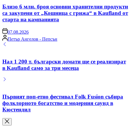
in
Близо 6 млн. броя основни хранителни продукти
са закупени от „Кошница с грижа“ в Kaufland от
старта на кампанията
on
07.08.2026
Posted
Петър Ангелов - Пепсън
by
Над 1 200 т. български домати ще се реализират
в Kaufland само за три месеца
Първият поп-етно фестивал Folk Fusion събира
фолклорното богатство и модерния саунд в
Кюстендил