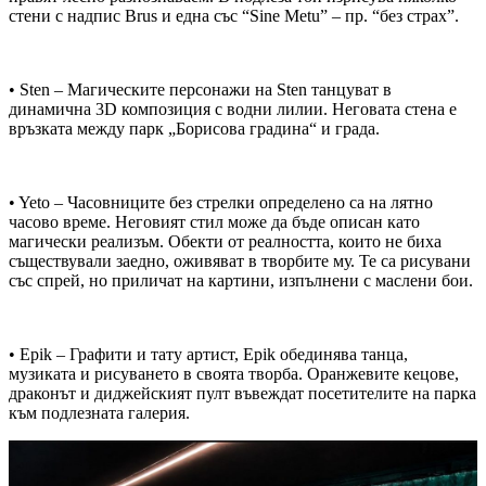
стени с надпис Brus и една със “Sine Metu” – пр. “без страх”.
• Sten – Магическите персонажи на Sten танцуват в
динамична 3D композиция с водни лилии. Неговата стена е
връзката между парк „Борисова градина“ и града.
• Yeto – Часовниците без стрелки определено са на лятно
часово време. Неговият стил може да бъде описан като
магически реализъм. Обекти от реалността, които не биха
съществували заедно, оживяват в творбите му. Те са рисувани
със спрей, но приличат на картини, изпълнени с маслени бои.
• Epik – Графити и тату артист, Epik обединява танца,
музиката и рисуването в своята творба. Оранжевите кецове,
драконът и диджейският пулт въвеждат посетителите на парка
към подлезната галерия.