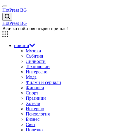
Skip
Menu
to
HotPress BG
content
Търсене
HotPress BG
Всичко най-ново първо при нас!
новини
Музика
Събития
Личности
Технологии
Интересно
Мода
Филми и сериали
Финанси
Спорт
Празници
Хотели
Интервю
Психология
Бизнес
Свят
Полезно