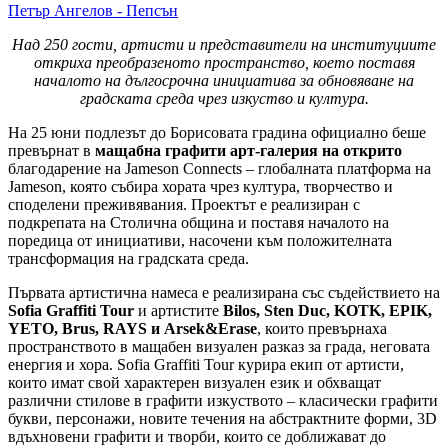
Петър Ангелов - Пепсън
Над 250 гости, артисти и представители на институциите
откриха преобразеното пространство, което поставя
началото на дългосрочна инициатива за обновяване на
градската среда чрез изкуство и култура.
На 25 юни подлезът до Борисовата градина официално беше
превърнат в
мащабна графити арт-галерия на открито
благодарение на Jameson Connects – глобалната платформа на
Jameson, която събира хората чрез култура, творчество и
споделени преживявания. Проектът е реализиран с
подкрепата на Столична община и поставя началото на
поредица от инициативи, насочени към положителната
трансформация на градската среда.
Първата артистична намеса е реализирана със съдействието на
Sofia Graffiti Tour
и артистите
Bilos, Sten Duc, KOTK, EPIK,
YETO, Brus, RAYS и Arsek&Erase
, които превърнаха
пространството в мащабен визуален разказ за града, неговата
енергия и хора. Sofia Graffiti Tour курира екип от артисти,
които имат свой характерен визуален език и обхващат
различни стилове в графити изкуството – класически графити
букви, персонажи, новите течения на абстрактните форми, 3D
вдъхновени графити и творби, които се доближават до