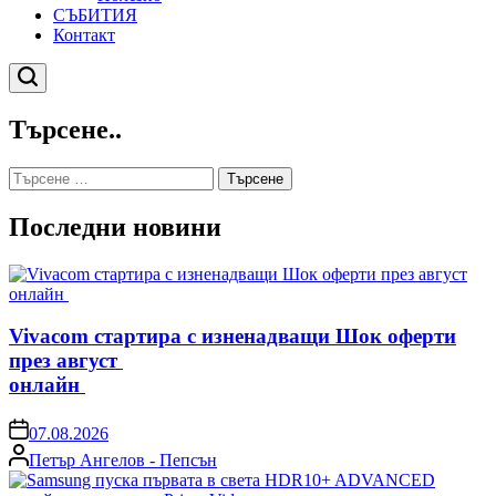
СЪБИТИЯ
Контакт
Търсене
Търсене..
Търсене
за:
Последни новини
Vivacom стартира с изненадващи Шок оферти
през август
онлайн
on
07.08.2026
Posted
Петър Ангелов - Пепсън
by