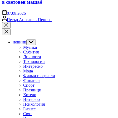
в световен мащаб
on
07.08.2026
Posted
Петър Ангелов - Пепсън
by
Close
search
новини
Show
sub
Музика
menu
Събития
Личности
Технологии
Интересно
Мода
Филми и сериали
Финанси
Спорт
Празници
Хотели
Интервю
Психология
Бизнес
Свят