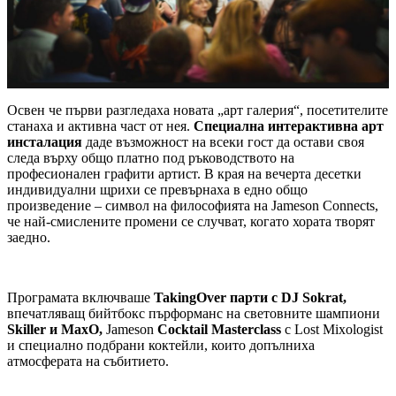
Освен че първи разгледаха новата „арт галерия“, посетителите
станаха и активна част от нея.
Специална интерактивна арт
инсталация
даде възможност на всеки гост да остави своя
следа върху общо платно под ръководството на
професионален графити артист. В края на вечерта десетки
индивидуални щрихи се превърнаха в едно общо
произведение – символ на философията на Jameson Connects,
че най-смислените промени се случват, когато хората творят
заедно.
Програмата включваше
TakingOver парти с DJ Sokrat,
впечатляващ бийтбокс пърформанс на световните шампиони
Skiller и MaxO,
Jameson
Cocktail Masterclass
с Lost Mixologist
и специално подбрани коктейли, които допълниха
атмосферата на събитието.