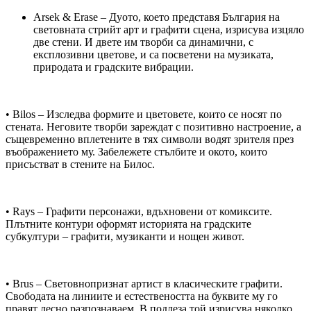
Arsek & Erase – Дуото, което представя България на
световната стрийт арт и графити сцена, изрисува изцяло
две стени. И двете им творби са динамични, с
експлозивни цветове, и са посветени на музиката,
природата и градските вибрации.
• Bilos – Изследва формите и цветовете, които се носят по
стената. Неговите творби зареждат с позитивно настроение, а
същевременно вплетените в тях символи водят зрителя през
въображението му. Забележете стълбите и окото, които
присъстват в стените на Билос.
• Rays – Графити персонажи, вдъхновени от комиксите.
Плътните контури оформят историята на градските
субкултури – графити, музиканти и нощен живот.
• Brus – Световнопризнат артист в класическите графити.
Свободата на линиите и естествеността на буквите му го
правят лесно разпознаваем. В подлеза той изрисува няколко