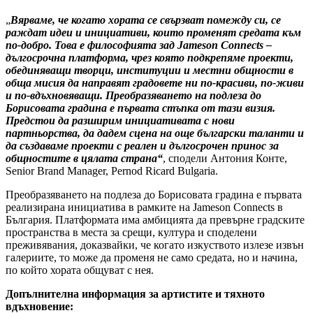
„
Вярваме, че когато хората се свързват помежду си, се
раждат идеи и инициативи, които променят средата към
по-добро. Това е философията зад Jameson Connects –
дългосрочна платформа, чрез която подкрепяме проекти,
обединяващи творци, институции и местни общности в
обща мисия да направят градовете ни по-красиви, по-живи
и по-вдъхновяващи. Преобразяването на подлеза до
Борисовата градина е първата стъпка от тази визия.
Предстои да разширим инициативата с нови
партньорства, да дадем сцена на още български таланти и
да създаваме проекти с реален и дългосрочен принос за
общностите в цялата страна“
, сподели Антония Конте,
Senior Brand Manager, Pernod Ricard Bulgaria.
Преобразяването на подлеза до Борисовата градина е първата
реализирана инициатива в рамките на Jameson Connects в
България. Платформата има амбицията да превърне градските
пространства в места за срещи, култура и споделени
преживявания, доказвайки, че когато изкуството излезе извън
галериите, то може да променя не само средата, но и начина,
по който хората общуват с нея.
Допълнителна информация за артистите и тяхното
вдъхновение: