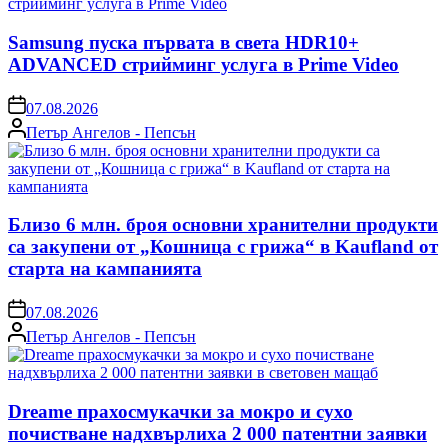
Samsung пуска първата в света HDR10+
ADVANCED стрийминг услуга в Prime Video
on
07.08.2026
Posted
Петър Ангелов - Пепсън
by
Близо 6 млн. броя основни хранителни продукти
са закупени от „Кошница с грижа“ в Kaufland от
старта на кампанията
on
07.08.2026
Posted
Петър Ангелов - Пепсън
by
Dreame прахосмукачки за мокро и сухо
почистване надхвърлиха 2 000 патентни заявки