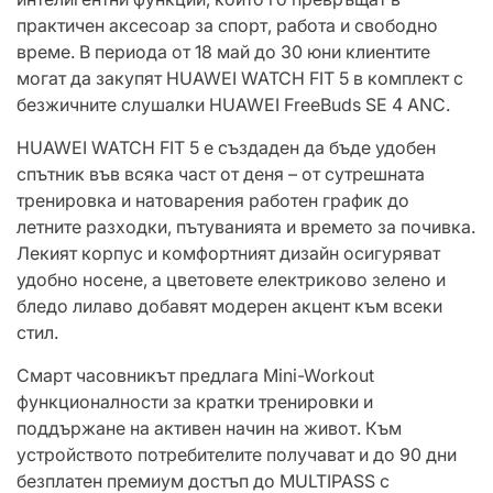
практичен аксесоар за спорт, работа и свободно
време. В периода от 18 май до 30 юни клиентите
могат да закупят HUAWEI WATCH FIT 5 в комплект с
безжичните слушалки HUAWEI FreeBuds SE 4 ANC.
HUAWEI WATCH FIT 5 е създаден да бъде удобен
спътник във всяка част от деня – от сутрешната
тренировка и натоварения работен график до
летните разходки, пътуванията и времето за почивка.
Лекият корпус и комфортният дизайн осигуряват
удобно носене, а цветовете електриково зелено и
бледо лилаво добавят модерен акцент към всеки
стил.
Смарт часовникът предлага Mini-Workout
функционалности за кратки тренировки и
поддържане на активен начин на живот. Към
устройството потребителите получават и до 90 дни
безплатен премиум достъп до MULTIPASS с