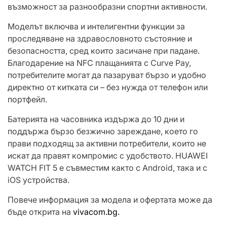
възможност за разнообразни спортни активности.
Моделът включва и интелигентни функции за
проследяване на здравословното състояние и
безопасността, сред които засичане при падане.
Благодарение на NFC плащанията с Curve Pay,
потребителите могат да пазаруват бързо и удобно
директно от китката си – без нужда от телефон или
портфейл.
Батерията на часовника издържа до 10 дни и
поддържа бързо безжично зареждане, което го
прави подходящ за активни потребители, които не
искат да правят компромис с удобството. HUAWEI
WATCH FIT 5 е съвместим както с Android, така и с
iOS устройства.
Повече информация за модела и офертата може да
бъде открита на
vivacom.bg.