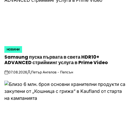
НОВИНИ
POSTED
Samsung пуска първата в света HDR10+
IN
ADVANCED стрийминг услуга в Prime Video
07.08.2026
Петър Ангелов - Пепсън
on
Posted
by