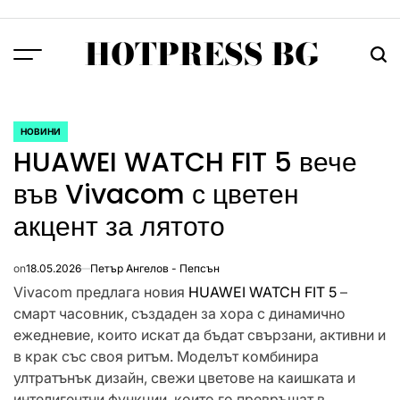
Skip
to
HOTPRESS BG
content
Menu
Тър
НОВИНИ
POSTED
HUAWEI WATCH FIT 5 вече
IN
във Vivacom с цветен
акцент за лятото
on
18.05.2026
Петър Ангелов - Пепсън
Vivacom предлага новия
HUAWEI WATCH FIT 5
–
смарт часовник, създаден за хора с динамично
ежедневие, които искат да бъдат свързани, активни и
в крак със своя ритъм. Моделът комбинира
ултратънък дизайн, свежи цветове на каишката и
интелигентни функции, които го превръщат в