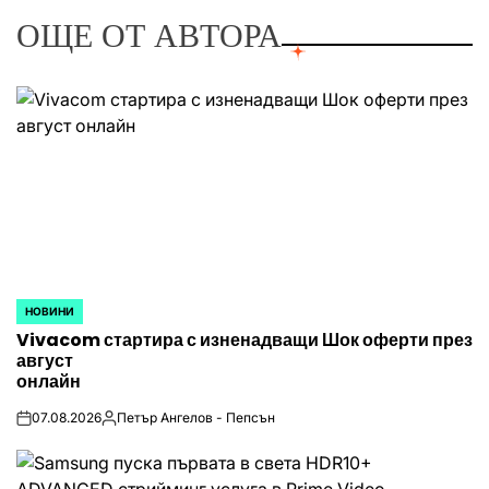
ОЩЕ ОТ АВТОРА
НОВИНИ
POSTED
Vivacom стартира с изненадващи Шок оферти през
IN
август
онлайн
07.08.2026
Петър Ангелов - Пепсън
on
Posted
by