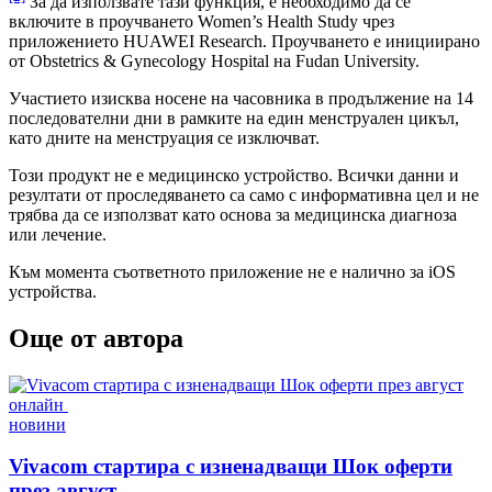
За да използвате тази функция, е необходимо да се
включите в проучването Women’s Health Study чрез
приложението HUAWEI Research. Проучването е инициирано
от Obstetrics & Gynecology Hospital на Fudan University.
Участието изисква носене на часовника в продължение на 14
последователни дни в рамките на един менструален цикъл,
като дните на менструация се изключват.
Този продукт не е медицинско устройство. Всички данни и
резултати от проследяването са само с информативна цел и не
трябва да се използват като основа за медицинска диагноза
или лечение.
Към момента съответното приложение не е налично за iOS
устройства.
Още от автора
Posted
новини
in
Vivacom стартира с изненадващи Шок оферти
през август