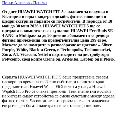
Петър Ангелов - Пепсън
От днес
HUAWEI
WATCH
FIT
5 е наличен за покупка в
България и идва с модерен дизайн, фитнес иновации и
щедри екстри за първите си потребители. В периода от 18
май до 30 юни 2026 г.
HUAWEI
WATCH
FIT
5 ще се
предлага в комплект със слушалки
HUAWEI
FreeBuds
SE
4
ANC
и
Multipass
за до 90-дневни абонаменти за редица
фитнес приложения, на препоръчителна цена 199 евро.
Можете да го намерите в разнообразие от цветове –
Silver
,
Purple
,
White
,
Black
и
Green
, в
Technopolis
,
Technomarket
,
Zora
,
A
1,
Vivacom
,
Yettel
и партньорите на дистрибутора
Polycomp
, сред които
Ozone
.
bg
,
Ardes
.
bg
,
Laptop
.
bg
и
Plesio
.
Серията HUAWEI WATCH FIT 5 беше представена съвсем
наскоро по време на глобално събитие, и нейните първи
представители Huawei Watch Fit 5 вече са у нас, а Huawei
Wqatch Fit 5 Pro се очаква през юни. Тези елегантни носими
на китката смарт устройства са смело съчетание между здраве,
фитнес и стил. Часовниците от серията излъчват младежка
енергия чрез богата палитра от впечатляващи цветове.