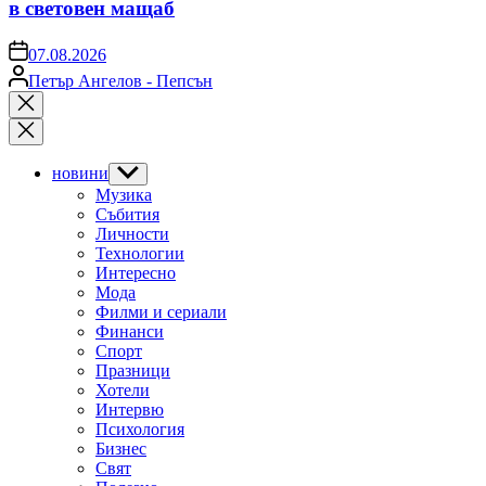
в световен мащаб
on
07.08.2026
Posted
Петър Ангелов - Пепсън
by
Close
search
новини
Show
sub
Музика
menu
Събития
Личности
Технологии
Интересно
Мода
Филми и сериали
Финанси
Спорт
Празници
Хотели
Интервю
Психология
Бизнес
Свят