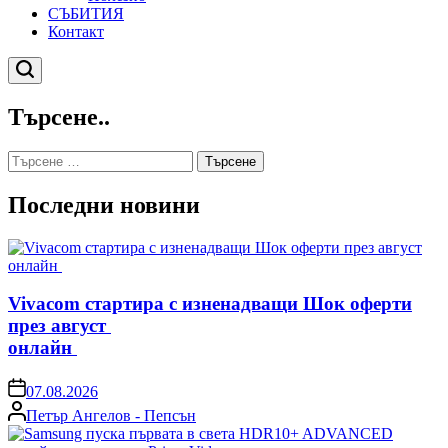
СЪБИТИЯ
Контакт
Търсене
Търсене..
Търсене
за:
Последни новини
Vivacom стартира с изненадващи Шок оферти
през август
онлайн
on
07.08.2026
Posted
Петър Ангелов - Пепсън
by