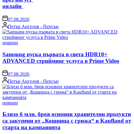
онлайн
on
07.08.2026
Posted
Петър Ангелов - Пепсън
by
Posted
новини
in
Samsung пуска първата в света HDR10+
ADVANCED стрийминг услуга в Prime Video
on
07.08.2026
Posted
Петър Ангелов - Пепсън
by
Posted
новини
in
Близо 6 млн. броя основни хранителни продукти
са закупени от „Кошница с грижа“ в Kaufland от
старта на кампанията