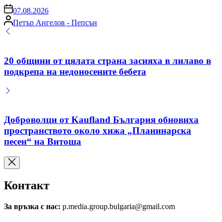
on
07.08.2026
Posted
Петър Ангелов - Пепсън
by
20 общини от цялата страна засияха в лилаво в
подкрепа на недоносените бебета
Доброволци от Kaufland България обновиха
пространството около хижа „Планинарска
песен“ на Витоша
Контакт
За връзка с нас:
p.media.group.bulgaria@gmail.com