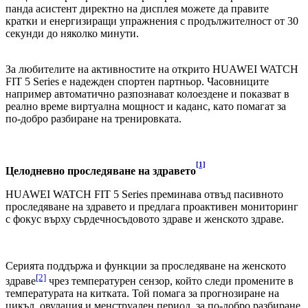
панда асистент директно на дисплея можете да правите
кратки и енергизиращи упражнения с продължителност от 30
секунди до няколко минути.
За любителите на активностите на открито HUAWEI WATCH
FIT 5 Series е надежден спортен партньор. Часовниците
например автоматично разпознават колоездене и показват в
реално време виртуална мощност и каданс, като помагат за
по-добро разбиране на тренировката.
[1]
Целодневно проследяване на здравето
HUAWEI WATCH FIT 5 Series преминава отвъд пасивното
проследяване на здравето и предлага проактивен мониторинг
с фокус върху сърдечносъдовото здраве и женското здраве.
Серията поддържа и функции за проследяване на женското
[2]
здраве
чрез температурен сензор, който следи промените в
температурата на китката. Той помага за прогнозиране на
цикъл, овулация и менструален период, за по-добро разбиране