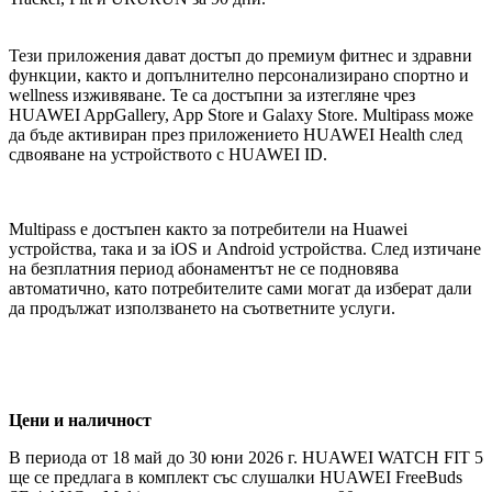
Тези приложения дават достъп до премиум фитнес и здравни
функции, както и допълнително персонализирано спортно и
wellness изживяване. Те са достъпни за изтегляне чрез
HUAWEI AppGallery, App Store и Galaxy Store. Multipass може
да бъде активиран през приложението HUAWEI Health след
сдвояване на устройството с HUAWEI ID.
Multipass е достъпен както за потребители на Huawei
устройства, така и за iOS и Android устройства. След изтичане
на безплатния период абонаментът не се подновява
автоматично, като потребителите сами могат да изберат дали
да продължат използването на съответните услуги.
Цени и
наличност
В периода от 18 май до 30 юни 2026 г. HUAWEI WATCH FIT 5
ще се предлага в комплект със слушалки HUAWEI FreeBuds