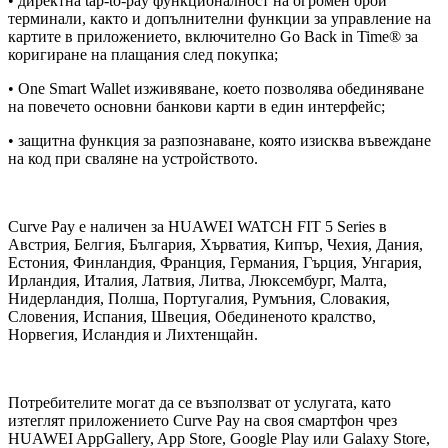
• директна tap-to-pay функционалност на огромен брой
терминали, както и допълнителни функции за управление на
картите в приложението, включително Go Back in Time® за
коригиране на плащания след покупка;
• One Smart Wallet изживяване, което позволява обединяване
на повечето основни банкови карти в един интерфейс;
• защитна функция за разпознаване, която изисква въвеждане
на код при сваляне на устройството.
Curve Pay е наличен за HUAWEI WATCH FIT 5 Series в
Австрия, Белгия, България, Хърватия, Кипър, Чехия, Дания,
Естония, Финландия, Франция, Германия, Гърция, Унгария,
Ирландия, Италия, Латвия, Литва, Люксембург, Малта,
Нидерландия, Полша, Португалия, Румъния, Словакия,
Словения, Испания, Швеция, Обединеното кралство,
Норвегия, Исландия и Лихтенщайн.
Потребителите могат да се възползват от услугата, като
изтеглят приложението Curve Pay на своя смартфон чрез
HUAWEI AppGallery, App Store, Google Play или Galaxy Store,