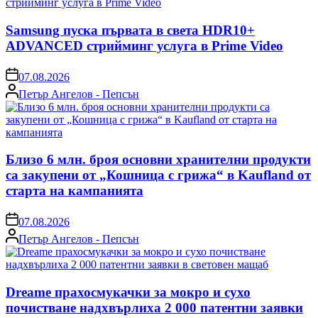
Samsung пуска първата в света HDR10+
ADVANCED стрийминг услуга в Prime Video
on
07.08.2026
Posted
Петър Ангелов - Пепсън
by
Близо 6 млн. броя основни хранителни продукти
са закупени от „Кошница с грижа“ в Kaufland от
старта на кампанията
on
07.08.2026
Posted
Петър Ангелов - Пепсън
by
Dreame прахосмукачки за мокро и сухо
почистване надхвърлиха 2 000 патентни заявки