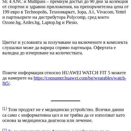
SE 4 ANC и Multipass – премиум достъп до 90 дни за колекция
от спортни и здравни приложения, на препоръчителна цена от
199 евро в Technopolis, Техномаркет, Зора, A1, Vivacom, Yettel
и партньорите на дистрибутора Polycomp, сред които
Ozone.bg, Ardes.bg, Laptop.bg и Plesio.
Цветът и условията за получаване на включените в комплекта
слушалки може да варира спрямо партньора. Офертата е
валидна до изчерпване на количествата.
Повече информация относно HUAWEI WATCH FIT 5 можете
да намерите на
https://consumer.huawei.com/bg/wearables/watch-
fit5/
.
[1]
Този продукт не е медицинско устройство. Всички данни
са само с информативна цел и не трябва да се използват като
основа за медицинска диагноза или лечение.
[2]