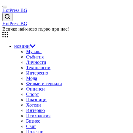
Skip
Menu
to
HotPress BG
content
Търсене
HotPress BG
Всичко най-ново първо при нас!
новини
Музика
Събития
Личности
Технологии
Интересно
Мода
Филми и сериали
Финанси
Спорт
Празници
Хотели
Интервю
Психология
Бизнес
Свят
Полезно