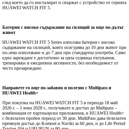
след което да го инсталират и свържат с устройство от серията
HUAWEI WATCH FIT 5.
Батерия с високо съдържание на силиций за още по-дълъг
живот
HUAWEI WATCH FIT 5 Series използва батерия с високо
съдържание на силиций, която осигурява до 10 дни живот при
по-леко използване и до 7 дни при стандартна употреба. Само
едно зареждане е достатъчно за цяла седмица пътувания,
тренировки и ежедневни активности, без необходимост от
често презареждане.
Направете го още по-забавно и полезно с
Multipass
и
HUAWEI
Health
+
При покупка на HUAWEI WATCH FIT 5 в периода 18 май
2026 г. – 1 юни 2028 г., получавате и достъп до Multipass –
комбинация от партньорски приложения, и HUAWEI Health+
с безплатен пробен период от 30 дни. MultiPass дава безплатен
премиум достъп до Komoot и Naviki за 60 дни, и до Life Period
Tracker, Fiit и URURUN за 90 дни.