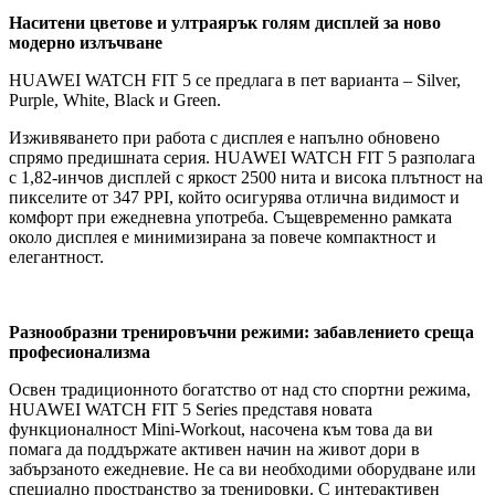
Наситени цветове и ултраярък голям дисплей за ново
модерно излъчване
HUAWEI WATCH FIT 5 се предлага в пет варианта – Silver,
Purple, White, Black и Green.
Изживяването при работа с дисплея е напълно обновено
спрямо предишната серия. HUAWEI WATCH FIT 5 разполага
с 1,82-инчов дисплей с яркост 2500 нита и висока плътност на
пикселите от 347 PPI, който осигурява отлична видимост и
комфорт при ежедневна употреба. Същевременно рамката
около дисплея е минимизирана за повече компактност и
елегантност.
Разнообразни тренировъчни режими: забавлението среща
професионализма
Освен традиционното богатство от над сто спортни режима,
HUAWEI WATCH FIT 5 Series представя новата
функционалност Mini-Workout, насочена към това да ви
помага да поддържате активен начин на живот дори в
забързаното ежедневие. Не са ви необходими оборудване или
специално пространство за тренировки. С интерактивен