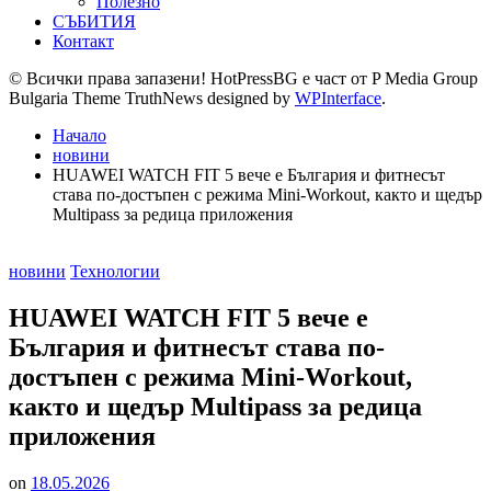
Полезно
СЪБИТИЯ
Контакт
© Всички права запазени! HotPressBG е част от P Media Group
Bulgaria Theme TruthNews designed by
WPInterface
.
Начало
новини
HUAWEI WATCH FIT 5 вече е България и фитнесът
става по-достъпен с режима Mini-Workout, както и щедър
Multipass за редица приложения
Posted
новини
Технологии
in
HUAWEI WATCH FIT 5 вече е
България и фитнесът става по-
достъпен с режима Mini-Workout,
както и щедър Multipass за редица
приложения
on
18.05.2026