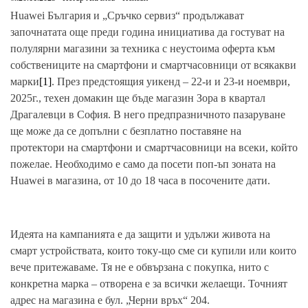
Huawei България и „Сръчко сервиз“ продължават
започнатата още преди година инициатива да гостуват на
полулярни магазини за техника с неустоима оферта към
собствениците на смартфони и смартчасовници от всякакви
марки
[1]
. През предстоящия уикенд – 22-и и 23-и ноември,
2025г., техен домакин ще бъде магазин Зора в квартал
Драгалевци в София. В него предпразничното пазаруване
ще може да се допълни с безплатно поставяне на
протектори на смартфони и смартчасовници на всеки, който
пожелае. Необходимо е само да посети поп-ъп зоната на
Huawei в магазина, от 10 до 18 часа в посочените дати.
Идеята на кампанията е да защити и удължи живота на
смарт устройствата, които току-що сме си купили или които
вече притежаваме. Тя не е обвързана с покупка, нито с
конкретна марка – отворена е за всички желаещи. Точният
адрес на магазина е бул. „Черни връх“ 204.