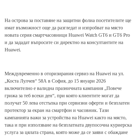
На острова за поставяне на защитни фолиа посетителите ще
имат възможност още да разгледат и изпробват на място
новата серия смартчасовници Huawei Watch GT6 и GT6 Pro
и да зададат въпросите си директно на консултантите на
Huawei.
Междувременно в оторизирания сервиз на Huawei на ул.
„Коста Лулчев“ 58А в София, до 15 януари 2026
включително е валидна празничната кампания „Повече
грижа за теб всеки ден“, при която клиентите могат да
получат 50 лева отстъпка при сервизни оферти и безплатен
протектор за екран на смартфон и часовник. Тази
кампанията важи за устройства на Huawei както на място,
така и при използване на безплатната двупосочна куриерска
услуга за цялата страна, която може да се заяви с обаждане