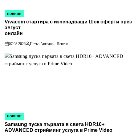
НОВИНИ
POSTED
Vivacom стартира с изненадващи Шок оферти през
IN
август
онлайн
07.08.2026
Петър Ангелов - Пепсън
on
Posted
by
НОВИНИ
POSTED
Samsung пуска първата в света HDR10+
IN
ADVANCED стрийминг услуга в Prime Video