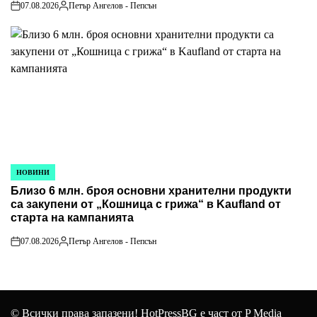
07.08.2026
Петър Ангелов - Пепсън
on
Posted
by
НОВИНИ
POSTED
Близо 6 млн. броя основни хранителни продукти
IN
са закупени от „Кошница с грижа“ в Kaufland от
старта на кампанията
07.08.2026
Петър Ангелов - Пепсън
on
Posted
by
© Всички права запазени! HotPressBG е част от P Media