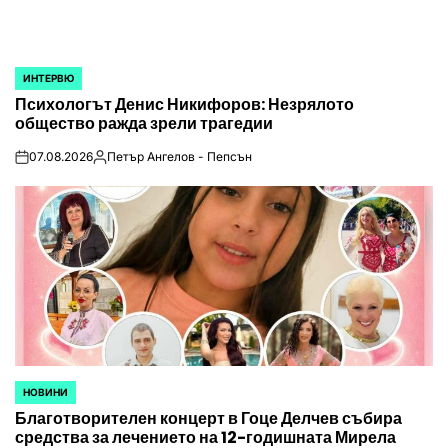
ИНТЕРВЮ
POSTED
Психологът Денис Никифоров: Незрялото
IN
общество ражда зрели трагедии
07.08.2026
Петър Ангелов - Пепсън
on
Posted
by
НОВИНИ
POSTED
Благотворителен концерт в Гоце Делчев събира
IN
средства за лечението на 12-годишната Мирела