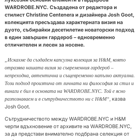
WARDROBE.NYC. Създадена от редактора и
стилист Christine Centenera и дизайнера Josh Goot,
колекцията пресъздава характерната визия на
дуото, събирайки десетилетие новаторски подход
в един завършен гардероб – едновременно
отличителен и лесен за носене.
„Искахме да създадем капсулна колекция за H&M, която
отразява нашата визия за съвременния гардероб –
непреходна, автентична и същевременно напълно актуална.
Този подход произтича от личната ни философия за стил и
винаги е бил в основата на WARDROBE.NYC. Той е ясно
казва
разпознаваем и в сътрудничеството ни с H&M“,
Josh Goot.
Сътрудничеството между WARDROBE.NYC и H&M
черпи вдъхновение от архивите на WARDROBE.NYC,
за да представи внимателно подбрана селекция от