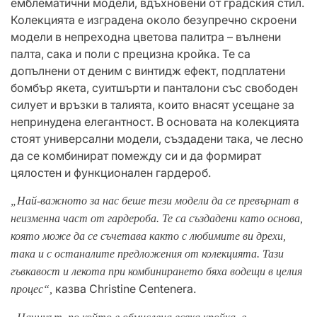
емблематични модели, вдъхновени от градския стил.
Колекцията е изградена около безупречно скроени
модели в непреходна цветова палитра – вълнени
палта, сака и поли с прецизна кройка. Те са
допълнени от деним с винтидж ефект, подплатени
бомбър якета, суитшърти и панталони със свободен
силует и връзки в талията, които внасят усещане за
непринудена елегантност. В основата на колекцията
стоят универсални модели, създадени така, че лесно
да се комбинират помежду си и да формират
цялостен и функционален гардероб.
„Най-важното за нас беше тези модели да се превърнат в
неизменна част от гардероба. Те са създадени като основа,
която може да се съчетава както с любимите ви дрехи,
така и с останалите предложения от колекцията. Тази
гъвкавост и лекота при комбинирането бяха водещи в целия
казва Christine Centenera.
процес“,