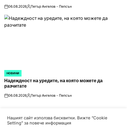
06.08.2026
Петър Ангелов - Пепсън
on
Posted
by
НОВИНИ
POSTED
Надеждност на уредите, на която можете да
IN
разчитате
06.08.2026
Петър Ангелов - Пепсън
on
Posted
by
Нашият сайт използва бисквитки. Вижте “Cookie
Setting” за повече информация
© Всички права запазени! HotPressBG е част от P