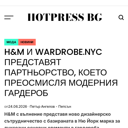
Skip
to
HOTPRESS BG
content
Menu
Тър
МОДА
НОВИНИ
POSTED
H&M И WARDROBE.NYC
IN
ПРЕДСТАВЯТ
ПАРТНЬОРСТВО, КОЕТО
ПРЕОСМИСЛЯ МОДЕРНИЯ
ГАРДЕРОБ
on
24.06.2026
Петър Ангелов - Пепсън
H&M с
вълнение
представя
ново дизайнерско
сътрудничество с базираната в Ню Йорк марка за
луксозни основни елементи в гардероба