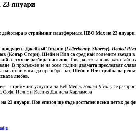
 23 януари
 дебютира в стрийминг платформата HBO Max на 23 януари. Н
и продуцент Джейкъб Тиърни (
Letterkenny, Shoresy
),
Heated Riva
в (Конър Стори). Шейн и Иля са сред най-големите звезди в
кой от тях не разбира напълно.
Това, което започва като тайн
ване
. В продължение на осем години
двамата преследват слава 
а, която не могат да пренебрегнат,
Шейн и Иля трябва да реша
нската любов
.
ave – стрийминг услугата на Bell Media,
Heated Rivalry
се разпрос
ш, Софи Нелис и Ксения Даниела Харламова
 23 януари. Нов епизод ще бъде достъпен всеки петък до фи