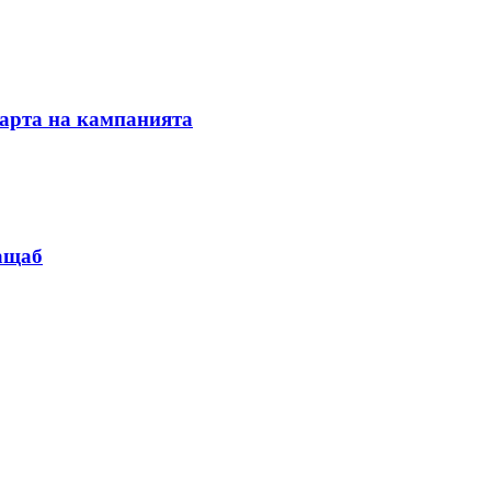
тарта на кампанията
мащаб