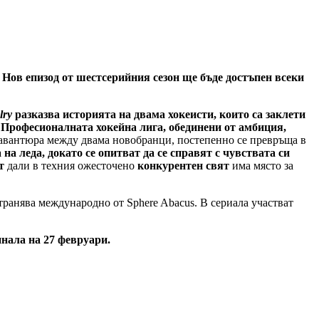
ов епизод от шестсерийния сезон ще бъде достъпен всеки
lry
разказва историята на двама хокеисти, които са заклети
 Професионалната хокейна лига, обединени от амбиция,
а авантюра между двама новобранци, постепенно се превръща в
на леда, докато се опитват да се справят с чувствата си
т
дали в техния ожесточено
конкурентен свят
има място за
транява международно от Sphere Abacus. В сериала участват
нала на 27 февруари.