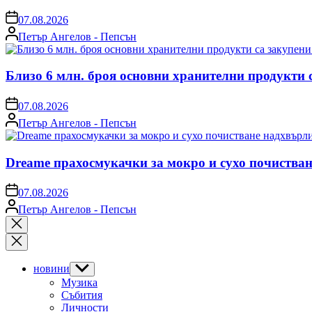
on
07.08.2026
Posted
Петър Ангелов - Пепсън
by
Близо 6 млн. броя основни хранителни продукти 
on
07.08.2026
Posted
Петър Ангелов - Пепсън
by
Dreame прахосмукачки за мокро и сухо почистван
on
07.08.2026
Posted
Петър Ангелов - Пепсън
by
Close
search
новини
Show
sub
Музика
menu
Събития
Личности