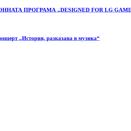
ННАТА ПРОГРАМА „DESIGNED FOR LG GAMI
концерт „История, разказана в музика“