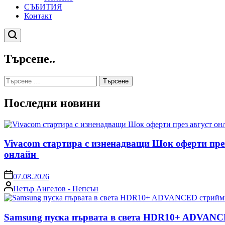
СЪБИТИЯ
Контакт
Търсене
Търсене..
Търсене
за:
Последни новини
Vivacom стартира с изненадващи Шок оферти пре
онлайн
on
07.08.2026
Posted
Петър Ангелов - Пепсън
by
Samsung пуска първата в света HDR10+ ADVANCE