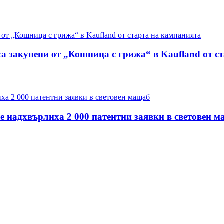
са закупени от „Кошница с грижа“ в Kaufland от с
е надхвърлиха 2 000 патентни заявки в световен 