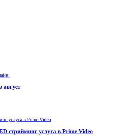
з август
D стрийминг услуга в Prime Video