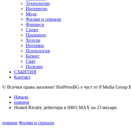
Технологии
Интересно
Мода
Филми и сериали
Финанси
Спорт
Празници
Хотели
Интервю
Психология
Бизнес
Свят
Полезно
СЪБИТИЯ
Контакт
© Всички права запазени! HotPressBG е част от P Media Group 
Начало
новини
Heated Rivalry дебютира в HBO MAX на 23 януари
Posted
новини
Филми и сериали
in