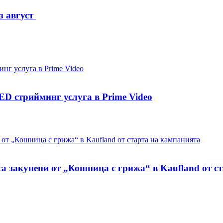
з август
D стрийминг услуга в Prime Video
са закупени от „Кошница с грижа“ в Kaufland от с