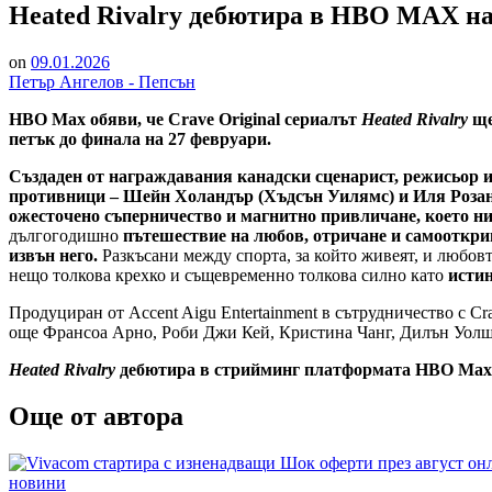
Heated Rivalry дебютира в HBO MAX на
on
09.01.2026
Петър Ангелов - Пепсън
HBO Max обяви, че Crave Original сериалът
Heated Rivalry
ще
петък до финала на 27 февруари.
Създаден от награждавания канадски сценарист, режисьор 
противници – Шейн Холандър (Хъдсън Уилямс) и Иля Розано
ожесточено съперничество и магнитно привличане, което ни
дългогодишно
пътешествие на любов, отричане и самооткри
извън него.
Разкъсани между спорта, за който живеят, и любовт
нещо толкова крехко и същевременно толкова силно като
исти
Продуциран от Accent Aigu Entertainment в сътрудничество с Cr
още Франсоа Арно, Роби Джи Кей, Кристина Чанг, Дилън Уол
Heated Rivalry
дебютира в стрийминг платформата HBO Max на
Още от автора
Posted
новини