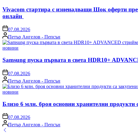
in
Vivacom стартира с изненадващи Шок оферти пре
онлайн
on
07.08.2026
Posted
Петър Ангелов - Пепсън
by
Posted
новини
in
Samsung пуска първата в света HDR10+ ADVANCE
on
07.08.2026
Posted
Петър Ангелов - Пепсън
by
Posted
новини
in
Близо 6 млн. броя основни хранителни продукти 
on
07.08.2026
Posted
Петър Ангелов - Пепсън
by