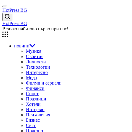
Skip
Menu
to
HotPress BG
content
Търсене
HotPress BG
Всичко най-ново първо при нас!
новини
Музика
Събития
Личности
Технологии
Интересно
Мода
Филми и сериали
Финанси
Спорт
Празници
Хотели
Интервю
Психология
Бизнес
Свят
Полезно