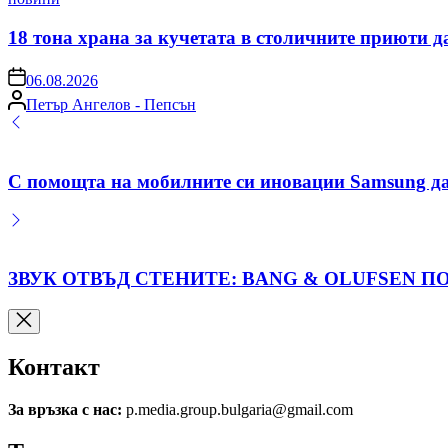
in
18 тона храна за кучетата в столичните приюти д
on
06.08.2026
Posted
Петър Ангелов - Пепсън
by
С помощта на мобилните си иновации Samsung дав
ЗВУК ОТВЪД СТЕНИТЕ: BANG & OLUFSEN П
Контакт
За връзка с нас:
p.media.group.bulgaria@gmail.com