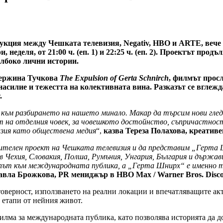
кция между Чешката телевизия, Negativ, HBO и ARTE, вече
неделя, от 21:00 ч. (еп. 1) и 22:25 ч. (еп. 2). Проектът про
ълбоко лични истории.
тержина Тучкова
The Expulsion of Gerta Schnirch
, филмът просл
 насилие и тежестта на колективната вина. Разказът се вглеж
.
ъм разбирането на нашето минало. Макар да търсим нови глед
от на отделния човек, за човешкото достойнство, съпричастнос
изия като обществена медия
“,
казва Тереза Полахова, креатив
ителен проект на Чешката телевизия и да представим „Герта
и в Чехия, Словакия, Полша, Румъния, Унгария, България и държ
 път към международната публика, а „Герта Шнирх“ е именно т
авла Брожкова, PR мениджър в HBO Max / Warner Bros. Disco
товерност, използването на реални локации и впечатляващите ак
 етапи от нейния живот.
лма за международната публика, като позволява историята да д