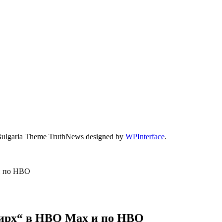
Bulgaria Theme TruthNews designed by
WPInterface
.
и по HBO
нирх“ в HBO Max и по HBO