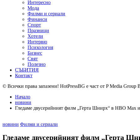
Интересно
Мода
Филми и сериали
Финанси
Спорт
Празници
Хотели
Интервю
Психология
Бизнес
Свят
Полезно
СЪБИТИЯ
Контакт
© Всички права запазени! HotPressBG е част от P Media Group 
Начало
новини
Гледаме двусерийният филм „Герта Шнирх“ в HBO Max 
Posted
новини
Филми и сериали
in
Гледаме двусерийният филм „Герта Ш