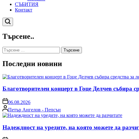
СЪБИТИЯ
Контакт
Търсене
Търсене..
Търсене
за:
Последни новини
Благотворителен концерт в Гоце Делчев събира с
on
06.08.2026
Posted
Петър Ангелов - Пепсън
by
Надеждност на уредите, на която можете да разчи