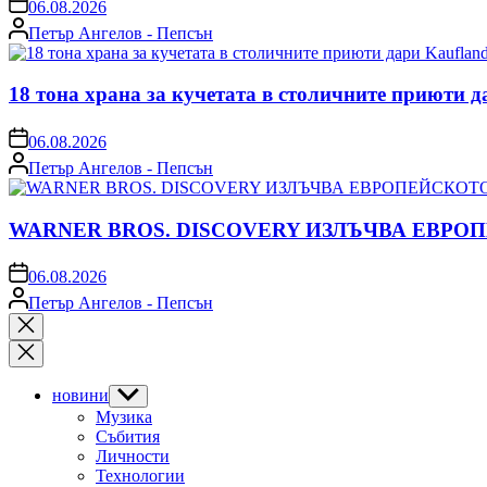
on
06.08.2026
Posted
Петър Ангелов - Пепсън
by
18 тона храна за кучетата в столичните приюти д
on
06.08.2026
Posted
Петър Ангелов - Пепсън
by
WARNER BROS. DISCOVERY ИЗЛЪЧВА ЕВРО
on
06.08.2026
Posted
Петър Ангелов - Пепсън
by
Close
search
новини
Show
sub
Музика
menu
Събития
Личности
Технологии