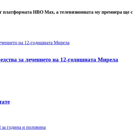
латформата HBO Max, а телевизионната му премиера ще се съст
редства за лечението на 12-годишната Мирела
тате