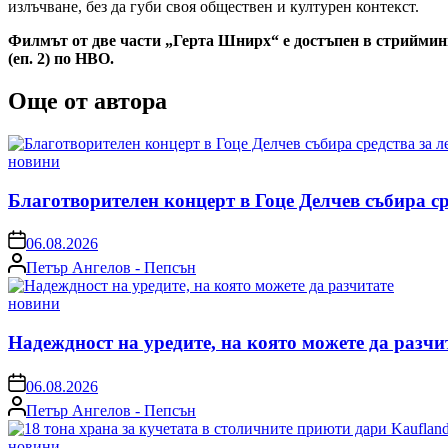
излъчване, без да губи своя обществен и културен контекст.
Филмът от две части „Герта Шнирх“ е достъпен в стрийминг п
(еп. 2) по HBO.
Още от автора
Posted
новини
in
Благотворителен концерт в Гоце Делчев събира с
on
06.08.2026
Posted
Петър Ангелов - Пепсън
by
Posted
новини
in
Надеждност на уредите, на която можете да разчи
on
06.08.2026
Posted
Петър Ангелов - Пепсън
by
Posted
новини