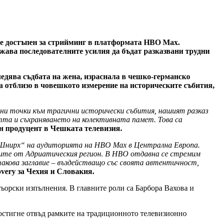
 е достъпен за стрийминг в платформата HBO Max.
дължава последователните усилия да бъдат разказвани трудни
едява съдбата на жена, израснала в чешко-германско
да отблизо в човешкото измерение на историческите събития,
ни точки към трагични исторически събития, нашият разказ
тта и съхраняването на колективната памет. Това са
ен продуцент в Чешката телевизия.
 Шнирх“ на аудиторията на HBO Max в Централна Европа.
авите от Адриатическия регион. В HBO отдавна се стремим
акова заглавие – въздействащо със своята автентичност,
very за Чехия и Словакия.
тьорски изпълнения. В главните роли са Барбора Вахова и
остигне отвъд рамките на традиционното телевизионно