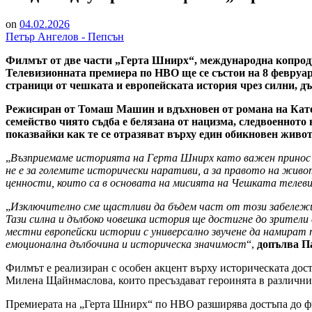
on
04.02.2026
Петър Ангелов - Пепсън
Филмът от две части „Герта Шнирх“, международна копроду
Телевизионната премиера по HBO ще се състои на 8 февруари, 
страници от чешката и европейската история чрез силни, д
Режисиран от Томаш Машин и вдъхновен от романа на Ка
семейство чиято съдба е белязана от нацизма, следвоенното
показвайки как те се отразяват върху един обикновен живот
„
Възприемаме историята на Герта Шнирх като важен принос к
не е за големите исторически наративи, а за правото на жив
ценности, които са в основата на мисията на Чешката телев
„
Изключително сме щастливи да бъдем част от този забележ
Тази силна и дълбоко човешка история ще достигне до зрител
местни европейски истории с универсално звучене да намират
емоционална дълбочина и историческа значимост
“,
допълва П
Филмът е реализиран с особен акцент върху историческата дос
Милена Щайнмаслова, които пресъздават героинята в различни
Премиерата на „Герта Шнирх“ по HBO разширява достъпа до фи