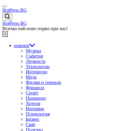
Skip
Menu
to
HotPress BG
content
Търсене
HotPress BG
Всичко най-ново първо при нас!
новини
Музика
Събития
Личности
Технологии
Интересно
Мода
Филми и сериали
Финанси
Спорт
Празници
Хотели
Интервю
Психология
Бизнес
Свят
Полезно