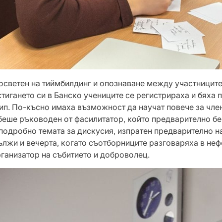
осветен на тиймбилдинг и опознаване между участниците
тигането си в Банско учениците се регистрираха и бяха 
ип. По-късно имаха възможност да научат повече за чле
 беше ръководен от фасилитатор, който предварително бе
подробно темата за дискусия, изпратен предварително на
лжи и вечерта, когато съотборниците разговаряха в не
ганизатор на събитието и доброволец.