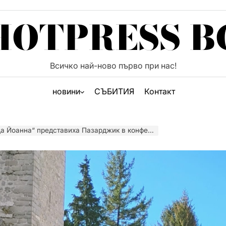
HOTPRESS B
Всичко най-ново първо при нас!
новини
СЪБИТИЯ
Контакт
ставиха Пазарджик в конференция на Европейския младежки парламент