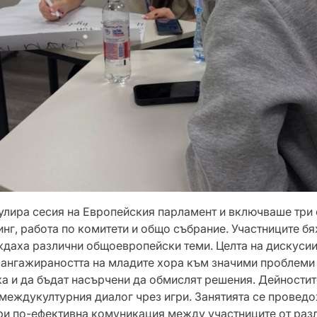
лира сесия на Европейския парламент и включваше три
инг, работа по комитети и общо събрание. Участниците б
ждаха различни общоевропейски теми. Целта на дискусии
 ангажираността на младите хора към значими проблеми
а и да бъдат насърчени да обмислят решения. Дейностит
междукултурния диалог чрез игри. Занятията се проведо
гури по-ефективна комуникация между участниците от раз