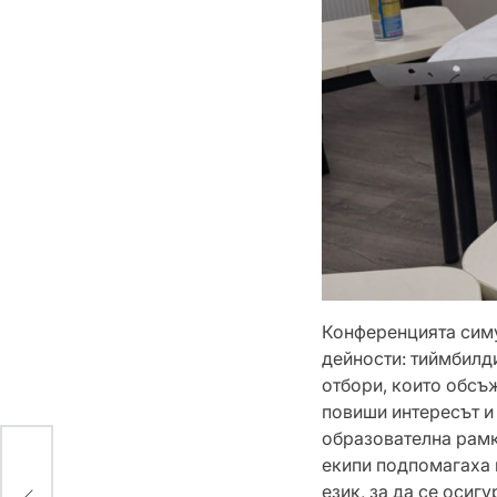
Конференцията симу
дейности: тиймбилд
отбори, които обсъ
повиши интересът и
образователна рамк
ак
екипи подпомагаха 
ес
език, за да се оси