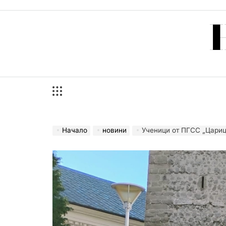
Skip
to
content
Начало
новини
Ученици от ПГСС „Царица Йоанна“ пред