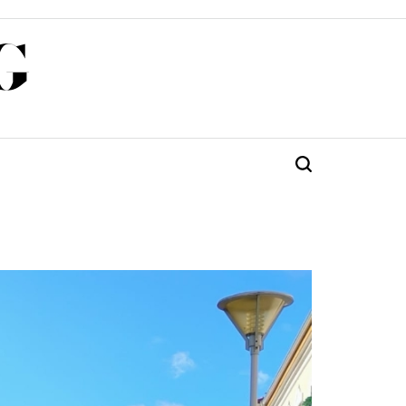
G
Търсене