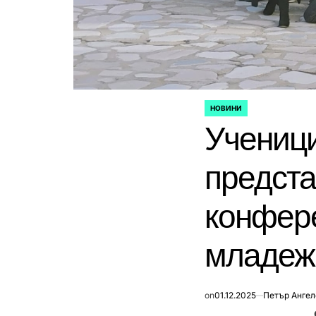
НОВИНИ
POSTED
Ученици
IN
предста
конфер
младеж
on
01.12.2025
Петър Ангел