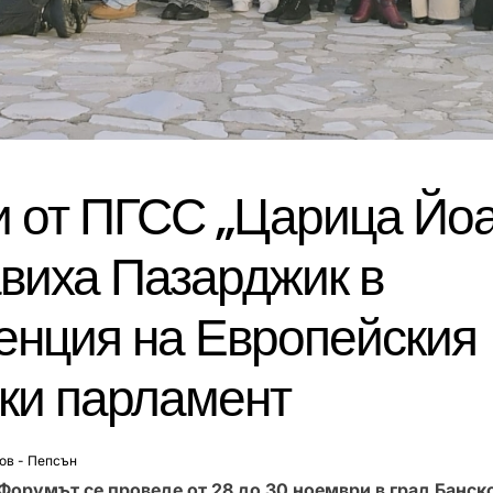
 от ПГСС „Царица Йо
виха Пазарджик в
енция на Европейския
ки парламент
ов - Пепсън
Форумът се проведе от 28 до 30 ноември в град Банск