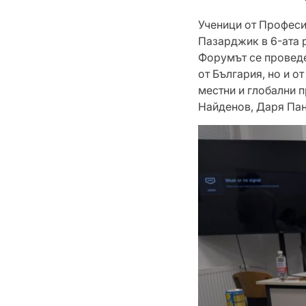
Ученици от Професи
Пазарджик в 6-ата 
Форумът се проведе
от България, но и о
местни и глобални 
Найденов, Даря Пан