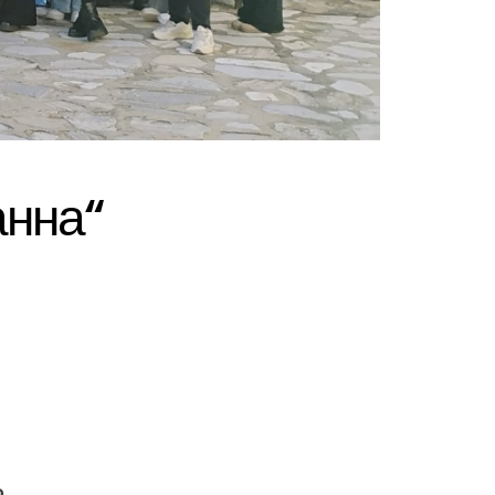
анна“
о