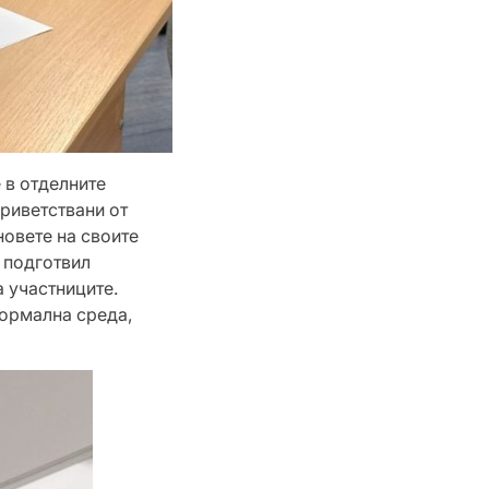
 в отделните
приветствани от
новете на своите
 подготвил
 участниците.
формална среда,