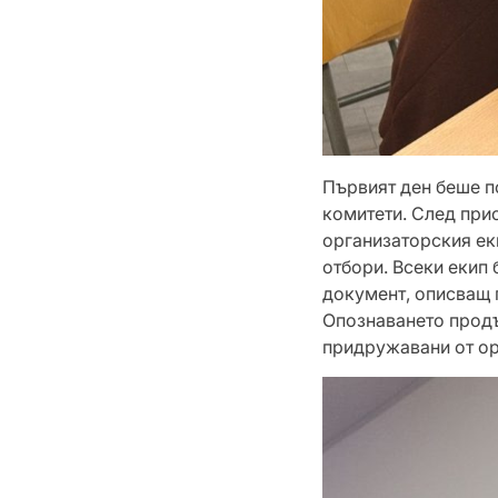
Първият ден беше п
комитети. След прис
организаторския ек
отбори. Всеки екип
документ, описващ 
Опознаването продъ
придружавани от ор