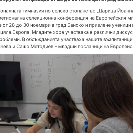
оналната гимназия по селско стопанство „Царица Йоанн
регионална селекционна конференция на Европейския м
 от 28 до 30 ноември в град Банско и привлече ученици 
т цяла Европа. Младите хора участваха в различни дискус
проблеми. В обсъжданията участваха нашите възпитаниц
чева и Сашо Методиев – младши посланици на Европейс