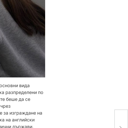
 основни вида
яха разпределени по
те беше да се
 чрез
е за изграждане на
ха на английски
Как
на 
лични държави.