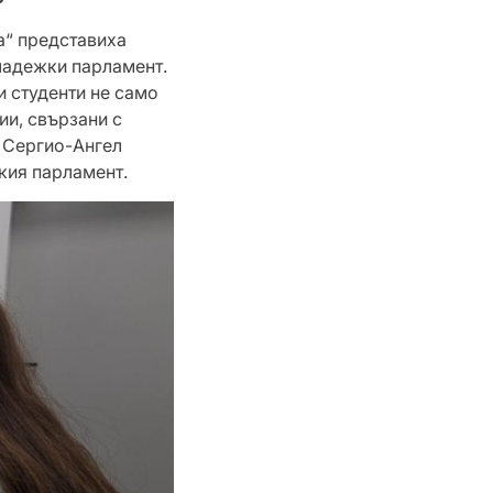
а“ представиха
ладежки парламент.
и студенти не само
ии, свързани с
и Сергио-Ангел
кия парламент.