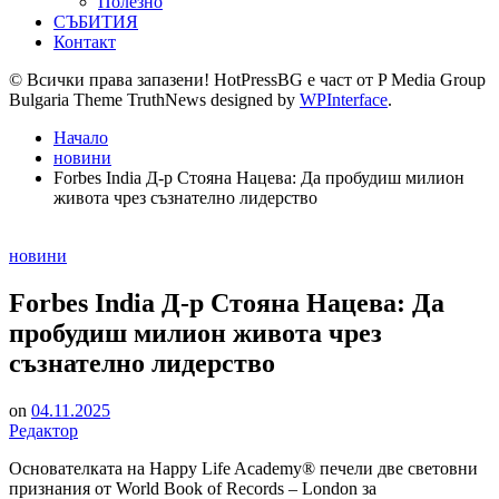
Полезно
СЪБИТИЯ
Контакт
© Всички права запазени! HotPressBG е част от P Media Group
Bulgaria Theme TruthNews designed by
WPInterface
.
Начало
новини
Forbes India Д-р Стояна Нацева: Да пробудиш милион
живота чрез съзнателно лидерство
Posted
новини
in
Forbes India Д-р Стояна Нацева: Да
пробудиш милион живота чрез
съзнателно лидерство
on
04.11.2025
Редактор
Основателката на Happy Life Academy® печели две световни
признания от World Book of Records – London за