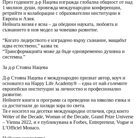
През годините д-р Нацева изгражда глобална общност от над
1 милион души, провежда международни конференции,
ретрийти и колаборации с образователни институции в
Европа и Азия.
Нейната визия е ясна – да обедини науката, любовта и
съзнанието в нов модел за човешко развитие.
“Когато лидерството е изградено върху съзнание, мащабът
идва естествено,” казва тя.
“Трансформацията може да бъде едновременно духовна и
системна.”
За д-р Стояна Нацева
Д-р Стояна Нацева е международно признат автор, коуч и
основател на Happy Life Academy® – една от най-големите
европейски институции за личностно и професионално
развитие.
Нейните книги и програми са преведени на няколко езика и
са достигнали до хиляди хора по света.
Тя е носител на десетки международни отличия, сред които
Writer of the Decade, Woman of the Decade, Grand Prize Universe
– Vienna 2022, и е публикувана в Forbes, Entrepreneur, Vogue и
L’Officiel Monaco.