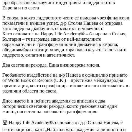
преобразяване на коучинг индустрията и лидерството в
Европа и по света
В епоха, в която лидерството често се измерва чрез финансови
показатели и външен успех, д-р Стояна Нацева се откроява
като лидер на дълбочина, осъзнатост и човечност.
Като основател на Happy Life Academy® – базирана в София,
България – тя изгражда едно от най-влиятелните
образователни и трансформационни движения в Европа,
обединявайки стотици хиляди хора около каузата за осъзнато
лидерство, емпатия и автентичност.
Два световни рекорда. Една визионерска мисия.
Глобалното въздействие на д-р Нацева е официално признато
от World Book of Records (U.K.) – престижна международна
организация, която сертифицира изключителни постижения в
различни области по света.
Днес името ѝ и нейната академия са вписани с два
исторически световни рекорда, които увековечават един
живот, посветен на човешката трансформация:
🏆 Happy Life Academy®, основана от д-р Стояна Нацева, е
сертифицирана като „Най-голямата академия за личностно и