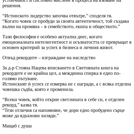
устойчивост и системно мислене в процеса на вземане на
решения.
“Истинското лидерство започва отвътре,” споделя тя.
“Когато човек се пробуди за своята автентичност, той създава
вълни на промяна – в семейството, екипа и обществото.”
Тази философия е особено актуална днес, когато
емоционалната интелигентност и осъзнатостта се превръщат в
основен критерий за успех в бизнеса и личния живот.
Отвъд рекордите – изграждане на наследство
За д-р Стояна Нацева вписването в Световната книга на
рекордите е не крайна цел, а междинна спирка в едно по-
голямо пътуване.
Истинският ѝ успех се измерва не с награди, а с всяка отделна
човешка съдба, която е променила.
“Всеки човек, който открие светлината в себе си, е отделен
рекорд,” казва тя.
“Тези отличия са напомняне, че дори едно пробудено сърце
може да вдъхнови хиляди.”
Мащаб с душа