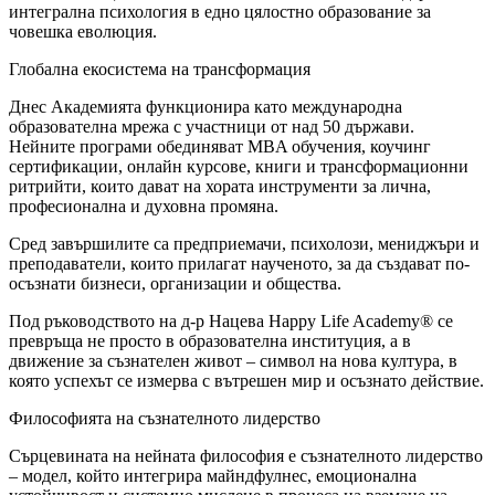
интегрална психология в едно цялостно образование за
човешка еволюция.
Глобална екосистема на трансформация
Днес Академията функционира като международна
образователна мрежа с участници от над 50 държави.
Нейните програми обединяват MBA обучения, коучинг
сертификации, онлайн курсове, книги и трансформационни
ритрийти, които дават на хората инструменти за лична,
професионална и духовна промяна.
Сред завършилите са предприемачи, психолози, мениджъри и
преподаватели, които прилагат наученото, за да създават по-
осъзнати бизнеси, организации и общества.
Под ръководството на д-р Нацева Happy Life Academy® се
превръща не просто в образователна институция, а в
движение за съзнателен живот – символ на нова култура, в
която успехът се измерва с вътрешен мир и осъзнато действие.
Философията на съзнателното лидерство
Сърцевината на нейната философия е съзнателното лидерство
– модел, който интегрира майндфулнес, емоционална