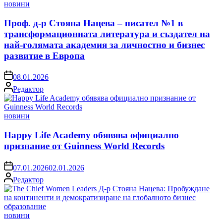
Posted
новини
in
Проф. д-р Стояна Нацева – писател №1 в
трансформационната литература и създател на
най-голямата академия за личностно и бизнес
развитие в Европа
on
08.01.2026
Posted
Редактор
by
Posted
новини
in
Happy Life Academy обявява официално
признание от Guinness World Records
on
07.01.2026
02.01.2026
Posted
Редактор
by
Posted
новини