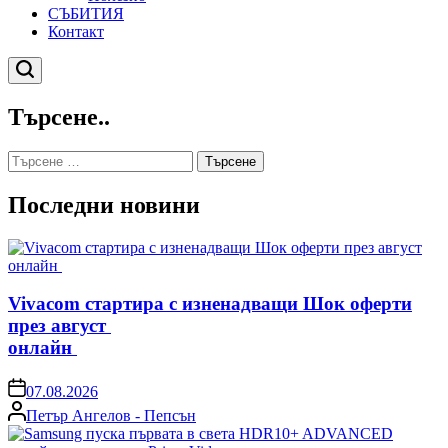
СЪБИТИЯ
Контакт
Търсене
Търсене..
Търсене
за:
Последни новини
Vivacom стартира с изненадващи Шок оферти
през август
онлайн
on
07.08.2026
Posted
Петър Ангелов - Пепсън
by