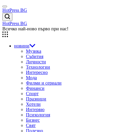
Skip
Menu
to
HotPress BG
content
Търсене
HotPress BG
Всичко най-ново първо при нас!
новини
Музика
Събития
Личности
Технологии
Интересно
Мода
Филми и сериали
Финанси
Спорт
Празници
Хотели
Интервю
Психология
Бизнес
Свят
Полезно