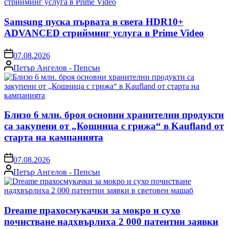
Samsung пуска първата в света HDR10+
ADVANCED стрийминг услуга в Prime Video
on
07.08.2026
Posted
Петър Ангелов - Пепсън
by
Близо 6 млн. броя основни хранителни продукти
са закупени от „Кошница с грижа“ в Kaufland от
старта на кампанията
on
07.08.2026
Posted
Петър Ангелов - Пепсън
by
Dreame прахосмукачки за мокро и сухо
почистване надхвърлиха 2 000 патентни заявки