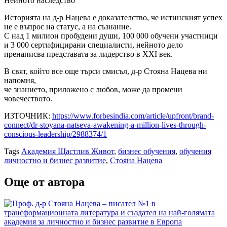
Нейното наследство
Историята на д-р Нацева е доказателство, че истинският успех
не е въпрос на статус, а на съзнание.
С над 1 милион пробудени души, 100 000 обучени участници
и 3 000 сертифицирани специалисти, нейното дело
пренаписва представата за лидерство в XXI век.
В свят, който все още търси смисъл, д-р Стояна Нацева ни
напомня,
че знанието, приложено с любов, може да промени
човечеството.
ИЗТОЧНИК:
https://www.forbesindia.com/article/upfront/brand-
connect/dr-stoyana-natseva-awakening-a-million-lives-through-
conscious-leadership/2988374/1
Tags
Академия Щастлив Живот
,
бизнес обучения
,
обучения
личностно и бизнес развитие
,
Стояна Нацева
Още от автора