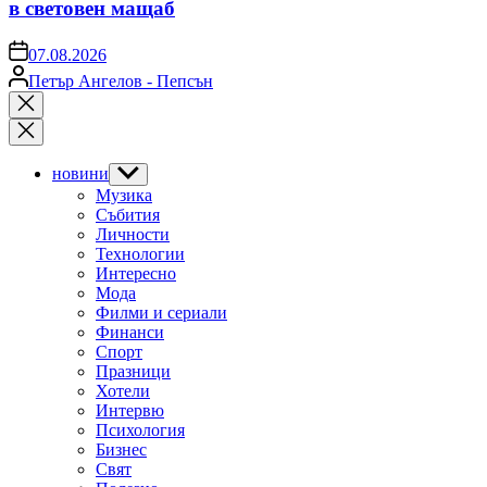
в световен мащаб
on
07.08.2026
Posted
Петър Ангелов - Пепсън
by
Close
search
новини
Show
sub
Музика
menu
Събития
Личности
Технологии
Интересно
Мода
Филми и сериали
Финанси
Спорт
Празници
Хотели
Интервю
Психология
Бизнес
Свят