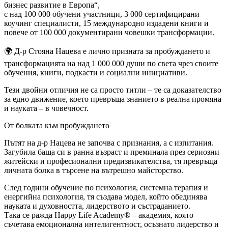
бизнес развитие в Европа“,
с над 100 000 обучени участници, 3 000 сертифицирани
коучинг специалисти, 15 международно издадени книги и
повече от 100 000 документирани човешки трансформации.
🌍 Д-р Стояна Нацева е лично призната за пробуждането и
трансформацията на над 1 000 000 души по света чрез своите
обучения, книги, подкасти и социални инициативи.
Тези двойни отличия не са просто титли – те са доказателство
за едно движение, което превръща знанието в реална промяна
и науката – в човечност.
От болката към пробуждането
Пътят на д-р Нацева не започва с признания, а с изпитания.
Загубила баща си в ранна възраст и преминала през сериозни
житейски и професионални предизвикателства, тя превръща
личната болка в търсене на вътрешно майсторство.
След години обучение по психология, системна терапия и
енергийна психология, тя създава модел, който обединява
науката и духовността, лидерството и състраданието.
Така се ражда Happy Life Academy® – академия, която
съчетава емоционална интелигентност, осъзнато лидерство и