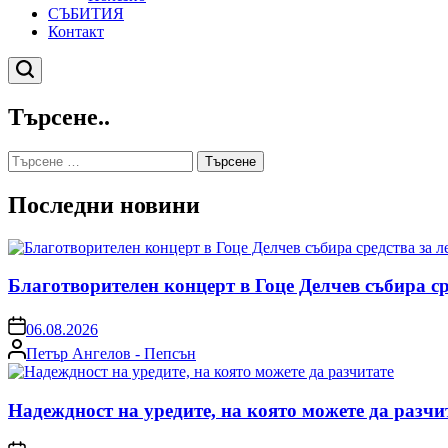
СЪБИТИЯ
Контакт
Търсене
Търсене..
Търсене
за:
Последни новини
Благотворителен концерт в Гоце Делчев събира с
on
06.08.2026
Posted
Петър Ангелов - Пепсън
by
Надеждност на уредите, на която можете да разчи