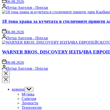
on
06.08.2026
Posted
Петър Ангелов - Пепсън
by
18 тона храна за кучетата в столичните приюти д
on
06.08.2026
Posted
Петър Ангелов - Пепсън
by
WARNER BROS. DISCOVERY ИЗЛЪЧВА ЕВРО
on
06.08.2026
Posted
Петър Ангелов - Пепсън
by
Close
search
новини
Show
sub
Музика
menu
Събития
Личности
Технологии