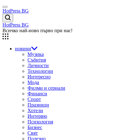
Skip
Menu
to
HotPress BG
content
Търсене
HotPress BG
Всичко най-ново първо при нас!
новини
Музика
Събития
Личности
Технологии
Интересно
Мода
Филми и сериали
Финанси
Спорт
Празници
Хотели
Интервю
Психология
Бизнес
Свят
Полезно